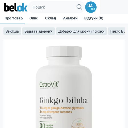
UA
RU
Про товар
Опис
Склад
Аналоги
Відгуки (0)
Belok.ua
Бади та здоров'я
Добавки для мозку і психіки
Гінкго Біл