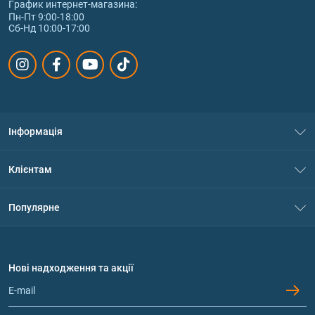
График интернет‑магазина:
Пн-Пт 9:00-18:00
Сб-Нд 10:00-17:00
Інформація
Про нас
Клієнтам
Контакти
Система знижок
Популярне
Політика конфіденційності
Доставка і оплата
Амінокислоти
Договір приєднання
Питання та відповіді
Протеїн
Нові надходження та акції
Обмін та повернення
Контакти та адреси магазинів
Гейнери