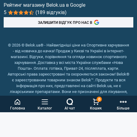
Вітаміни та мінерали
Рейтинг магазину Belok.ua в Google
5
(189 відгуків)
Риб'ячий жир, жирні кислоти
ЗАЛИШИТИ ВІДГУК ПРО НАС В
© 2026 © Belok.ua® - Найвигідніші ціни на Спортивне харчування
- від новачка до качка! Продаж у Києві та Україні в інтернет-
магазині. Відгуки, порівняння та огляди новинок спортивного
харчування. Доставка у всі міста України службами «Нова
Пошта». Оплата: готівка, Приват-24, післяплата, карти.
Авторські права зареєстровані та охороняються законом! Belok®
є зареєстрованим товарним знаком Belok™. Продукти та вся
інформація про них, представлені на сайті Belok.ua, не є
лікарськими препаратами. Вони не призначені для лікування,
зняття симптомів та запобігання хворобам.
0
Інтернет магазин Belok.ua
››
Інтернет магазин спортивного
Головна
Каталог
AI чат
Кошик
Більше
харчування