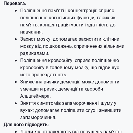
Перевага:
Поліпшення пам'яті і концентрації: сприяє
поліпшенню когнітивних функцій, таких як
пам'ять, концентрація уваги і здатність до
навчання.
Захист мозку: допомагає захистити клітини
мозку від пошкоджень, спричинених вільними
радикалами.
Поліпшення кровообігу: сприяє поліпшенню
кровообігу в головному мозку, що підвищує
його працездатність.
Зниження ризику деменції: може допомогти
зменшити ризик деменції та хвороби
Альцгеймера.
Зняття симптомів запаморочення і шуму у
вухах: допомагає поліпшити слух і зменшити
запаморочення.
Для кого підходить:
Люди, які страждають від порушень пам'яті і