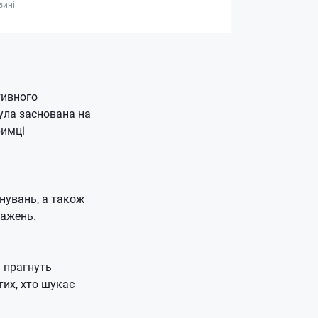
зині
тивного
ула заснована на
римці
енувань, а також
тажень.
і прагнуть
тих, хто шукає