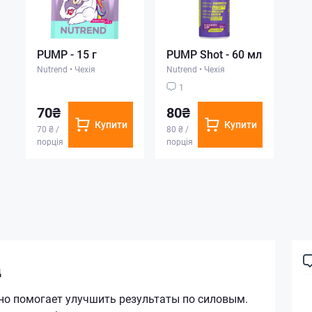
PUMP - 15 г
PUMP Shot - 60 мл
Nutrend
•
Чехія
Nutrend
•
Чехія
1
70₴
80₴
Купити
Купити
70 ₴ /
80 ₴ /
порція
порція
ц
но помогает улучшить результаты по силовым.