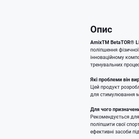
Опис
AmixTM BetaTOR® L
поліпшення фізичної
інноваційному компо
тренувальних процес
Які проблеми він ви
Цей продукт розробл
для стимулювання м'
Для чого призначен
Рекомендується для 
поліпшити свої спорт
ефективні засоби пі