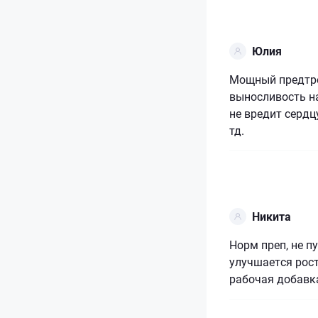
Юлия
Мощный предтре
выносливость на
не вредит сердц
тд.
Никита
Норм преп, не п
улучшается рос
рабочая добавка