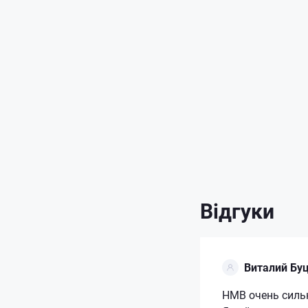
Відгуки
Виталий Бу
НМВ очень силь