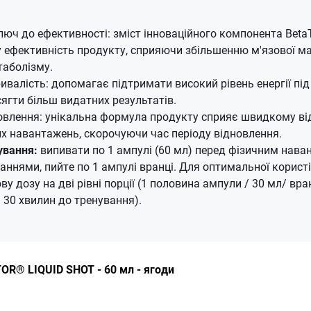
люч до ефективності: зміст інноваційного компонента Bet
ефективність продукту, сприяючи збільшенню м'язової ма
таболізму.
ривалість: допомагає підтримати високий рівень енергії під
ягти більш видатних результатів.
влення: унікальна формула продукту сприяє швидкому ві
их навантажень, скорочуючи час періоду відновлення.
ування:
випивати по 1 ампулі (60 мл) перед фізичним наван
уваннями, пийте по 1 ампулі вранці. Для оптимальної корис
у дозу на дві рівні порції (1 половина ампули / 30 мл/ вра
 30 хвилин до тренування).
OR® LIQUID SHOT - 60 мл - ягоди