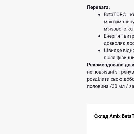
Перевага:
BetaTOR® - к
максимальну 
м'язового ка
Енергія і вит
дозволяє дос
Швидке відно
після фізичн
Рекомендоване доз
не пов'язані з трен
розділити свою добов
половина /30 мл / за
Склад Amix BetaT