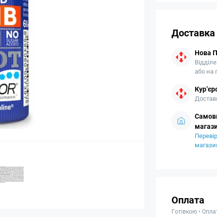
Доставка
Нова 
Відділе
або на
Кур’єр
Доставк
Самови
магази
Перевір
магази
Оплата
Готівкою • Опла