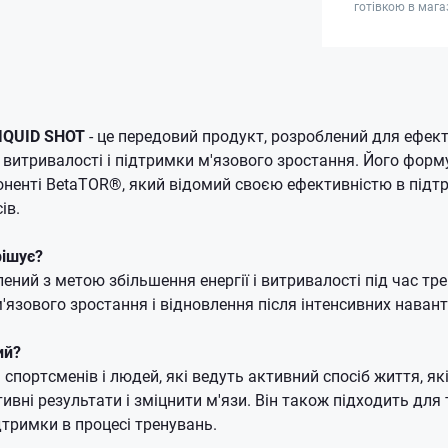
готівкою в мага
IQUID SHOT
- це передовий продукт, розроблений для ефек
 витривалості і підтримки м'язового зростання. Його форм
ненті BetaTOR®, який відомий своєю ефективністю в підт
ів.
рішує?
ений з метою збільшення енергії і витривалості під час тр
язового зростання і відновлення після інтенсивних наван
ий?
спортсменів і людей, які ведуть активний спосіб життя, як
ивні результати і зміцнити м'язи. Він також підходить для 
дтримки в процесі тренувань.