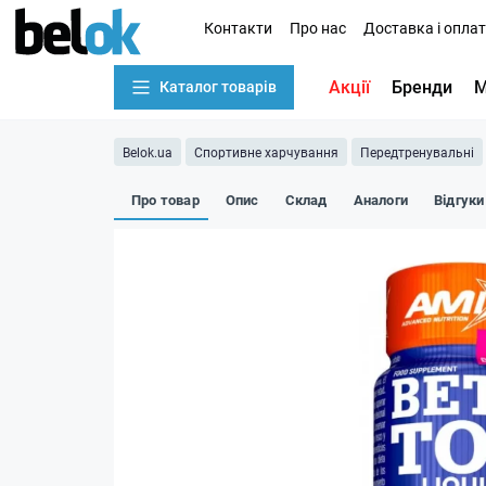
Контакти
Про нас
Доставка і опла
Акції
Бренди
М
Каталог товарів
Belok.ua
Спортивне харчування
Передтренувальні
Про товар
Опис
Склад
Аналоги
Відгуки