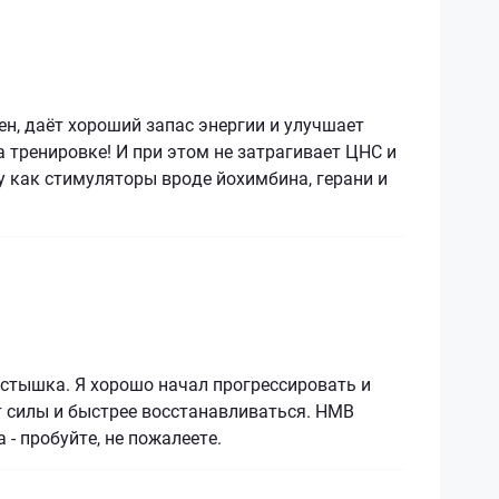
н, даёт хороший запас энергии и улучшает
 тренировке! И при этом не затрагивает ЦНС и
у как стимуляторы вроде йохимбина, герани и
устышка. Я хорошо начал прогрессировать и
т силы и быстрее восстанавливаться. НМВ
 - пробуйте, не пожалеете.