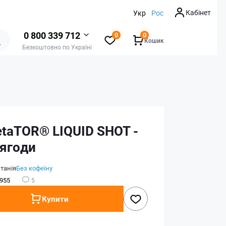
Кабінет
Укр
Рос
0 800 339 712
0
0
Кошик
Безкоштовно по Україні
etaTOR® LIQUID SHOT -
 ягоди
танія
Без кофеїну
955
5
Купити