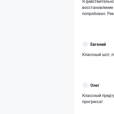
Я действительно
восстановление 
попробовал. Ре
Евгений
Классный шот, п
Олег
Классный предтр
прогресса!