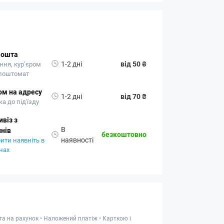
Пошта
1-2 дні
від 50 ₴
ння, кур’єром
 поштомат
ом на адресу
1-2 дні
від 70 ₴
а до під'їзду
віз з
В
нів
безкоштовно
наявності
ити наявніть в
нах
та на рахунок • Наложений платіж • Карткою і