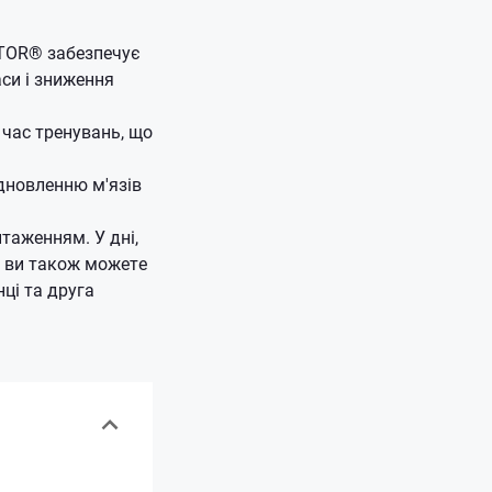
aTOR® забезпечує
си і зниження
 час тренувань, що
дновленню м'язів
таженням. У дні,
ті ви також можете
нці та друга