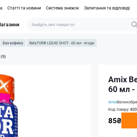
та
Статті та новини
Система знижок
Запитання та відповіді
агазини
Без кофеїну
BetaTOR® LIQUID SHOT - 60 мл - ягоди
 (5)
Amix B
60 мл -
Amix
Великобри
Код товару:
820
85₴