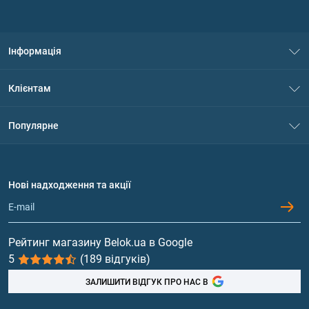
Інформація
Про нас
Клієнтам
Контакти
Система знижок
Популярне
Політика конфіденційності
Доставка і оплата
Амінокислоти
Договір приєднання
Питання та відповіді
Протеїн
Нові надходження та акції
Обмін та повернення
Контакти та адреси магазинів
Гейнери
Вітаміни та мінерали
Рейтинг магазину Belok.ua в Google
5
(189 відгуків)
Риб'ячий жир, жирні кислоти
ЗАЛИШИТИ ВІДГУК ПРО НАС В