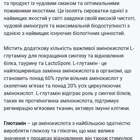
та продукт із чудовим смаком та оптимальними
поживними якостями.
Це ізолять сироватки однієї з
найвищих якостей у світі завдяки своїй високій чистоті,
чудовій аміногрупі та максимальній біодоступності з
однією з найвищих існуючих біологічних цінностей.
Містить додаткову кількість важливої ​​амінокислоти L-
глутаміну для покращення синтезу та відновлення
білка, таурину та LactoSpore.
L-глутамін - це
найпоширеніша замінна амінокислота в організмі, що
становить понад 60% групи вільних амінокислот у
скелетних м'язах та понад 20% усіх циркулюючих
амінокислот.
L-глутамін відіграє роль у синтезі білків,
таких як протеїногенна амінокислота, підтримує
регенерацію м'язових тканин, активує імунні клітини.
Глютамін
– це амінокислота з найбільшою здатністю
виробляти глюкозу та глікоген, що має велике
значення у процесах відновлення, він також стимулює