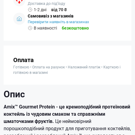
Доставка до під'їзду
1-2 дні
від 70 ₴
Самовивіз з магазинів
Перевірити наявніть в магазинах
В наявності
безкоштовно
Оплата
Готівкою • Оплата на рахунок • Наложений платіж • Карткою і
готівкою в магазині
Опис
Amix™ Gourmet Protein - це кремоподібний протеїновий
коктейль із чудовим смаком та справжніми
шматочками фруктів.
Це неймовірний
порошкоподібний продукт для приготування коктейлів,