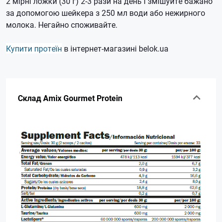
2 мірні ложки (30 г) 2-3 рази на день і змішуйте бажано
за допомогою шейкера з 250 мл води або нежирного
молока.
Негайно споживайте.
Купити протеїн
в інтернет-магазині belok.ua
Склад Amix Gourmet Protein