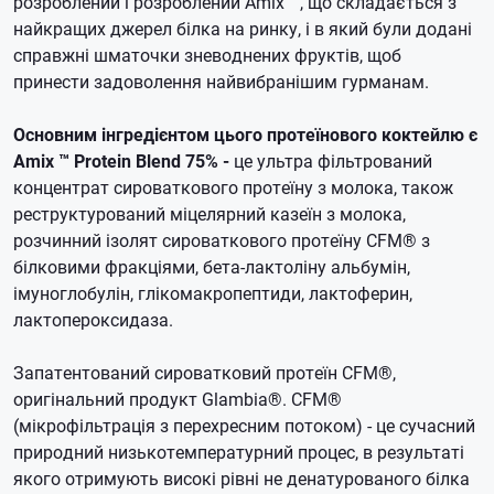
розроблений і розроблений Amix ™, що складається з
найкращих джерел білка на ринку, і в який були додані
справжні шматочки зневоднених фруктів, щоб
принести задоволення найвибранішим гурманам.
Основним інгредієнтом цього протеїнового коктейлю є
Amix ™ Protein Blend 75% -
це ультра фільтрований
концентрат сироваткового протеїну з молока, також
реструктурований міцелярний казеїн з молока,
розчинний ізолят сироваткового протеїну CFM® з
білковими фракціями, бета-лактоліну альбумін,
імуноглобулін, глікомакропептиди, лактоферин,
лактопероксидаза.
Запатентований сироватковий
протеїн
CFM®,
оригінальний продукт Glambia®.
CFM®
(мікрофільтрація з перехресним потоком) - це сучасний
природний низькотемпературний процес, в результаті
якого отримують високі рівні не денатурованого білка