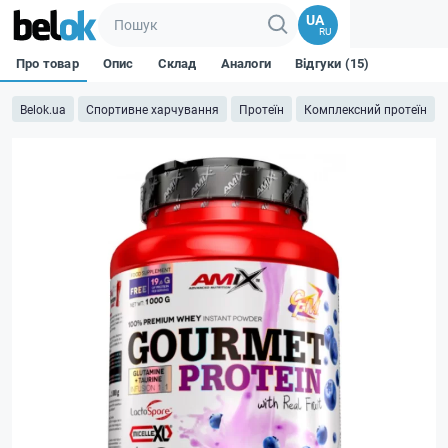
UA
RU
Про товар
Опис
Склад
Аналоги
Відгуки (15)
Belok.ua
Спортивне харчування
Протеїн
Комплексний протеїн