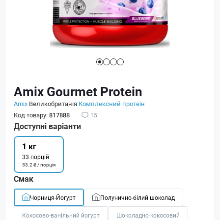
Amix Gourmet Protein
Amix
Великобританія
Комплексний протеїн
Код товару:
817888
15
Доступні варіанти
1 кг
33 порцій
53.2 ₴ / порція
Смак
Чорниця-Йогурт
Полунично-білий шоколад
Кокосово-ванільний йогурт
Шоколадно-кокосовий