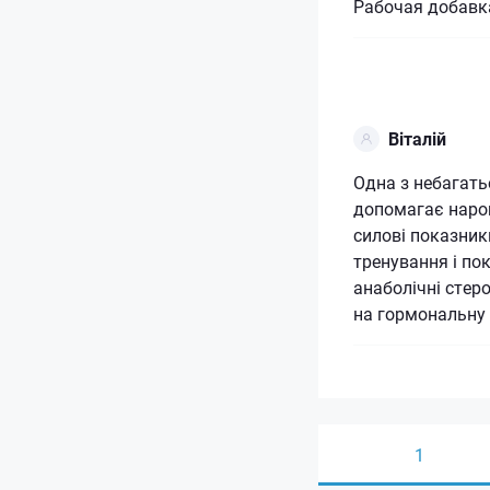
Рабочая добавка
Віталій
Одна з небагать
допомагає нарощ
силові показник
тренування і по
анаболічні стер
на гормональну 
1