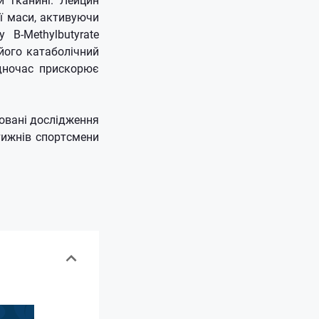
ї маси, активуючи
 B-Methylbutyrate
його катаболічний
дночас прискорює
овані дослідження
тижнів спортсмени