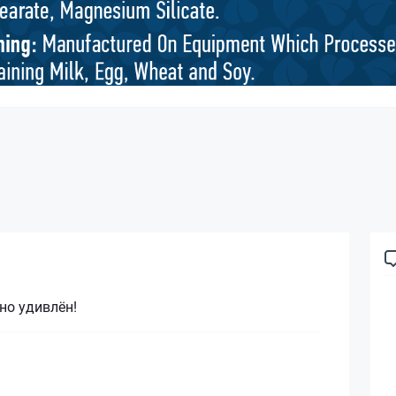
но удивлён!
—