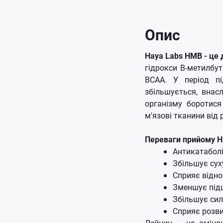
Опис
Haya Labs HMB - це 
гідрокси B-метилбу
BCAA. У період пі
збільшується, внас
організму боротис
м'язові тканини від 
Переваги прийому 
Антикатабол
Збільшує сух
Сприяє відн
Зменшує під
Збільшує сил
Сприяє розв
Лейцин – це амінок