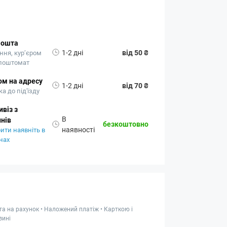
Пошта
1-2 дні
від 50 ₴
ння, кур’єром
 поштомат
ом на адресу
1-2 дні
від 70 ₴
а до під'їзду
віз з
В
нів
безкоштовно
наявності
ити наявніть в
нах
та на рахунок • Наложений платіж • Карткою і
зині