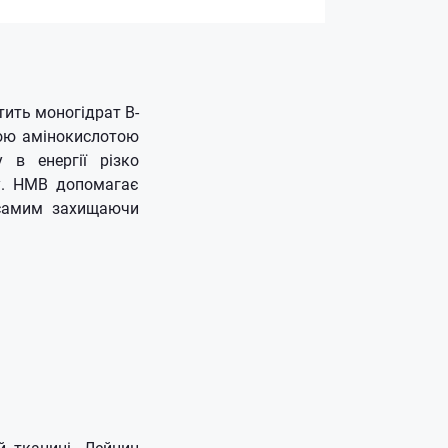
тить моногідрат B-
ною амінокислотою
 в енергії різко
лу. HMB допомагає
 самим захищаючи
й тканині. Лейцин