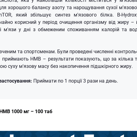
ля хорошого балансу азоту та нарощування сухої м'язово
TOR, який збільшує синтез м'язового білка. B-Hydroxy
чайно корисний у період очищення організму від жиру – 
і м'язи у дні з обмеженим споживанням калорій та во
вченим та спортсменам. Були проведені численні контроль
кі приймають HMB – результати показують, що за кілька 
ою суху м'язову масу без накопичення підшкірного жиру.
застосування:
Приймати по 1 порції 3 рази на день.
HMB 1000 мг – 100 таб