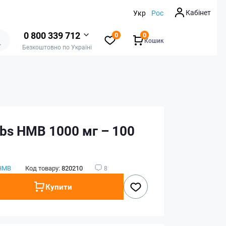
Кабінет
Укр
Рос
0 800 339 712
0
0
Кошик
Безкоштовно по Україні
bs HMB 1000 мг – 100
HMB
Код товару:
820210
8
Купити