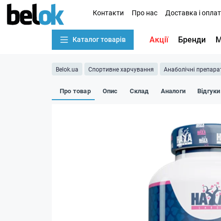
Контакти
Про нас
Доставка і опла
Акції
Бренди
М
Каталог товарів
Belok.ua
Спортивне харчування
Анаболічні препара
Про товар
Опис
Склад
Аналоги
Відгуки