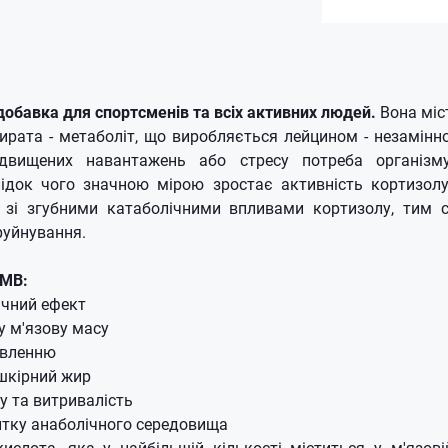
добавка для спортсменів та всіх активних людей.
Вона міс
тирата - метаболіт, що виробляється лейцином - незамін
двищених навантажень або стресу потреба організму
лідок чого значною мірою зростає активність кортизо
я зі згубними катаболічними впливами кортизолу, тим
руйнування.
HMB:
ічний ефект
у м'язову масу
овленню
шкірний жир
у та витривалість
итку анаболічного середовища
ислота, яка у найбільшій кількості міститься у м'язові