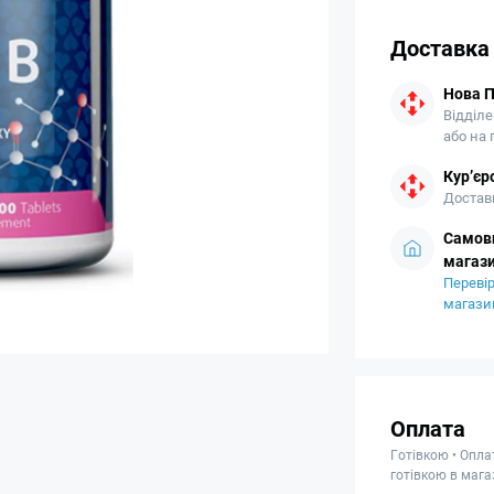
Доставка
Нова 
Відділе
або на
Кур’єр
Доставк
Самови
магази
Перевір
магази
Оплата
Готівкою • Опла
готівкою в мага