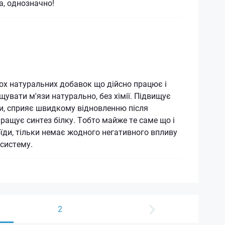
, однозначно!
ох натуральних добавок що дійсно працює і
увати м'язи натурально, без хімії. Підвищує
и, сприяє швидкому відновленню після
кращує синтез білку. Тобто майже те саме що і
оїди, тільки немає жодного негативного впливу
систему.
2