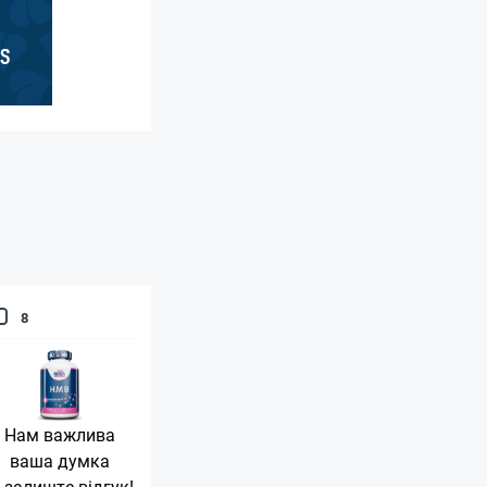
8
Нам важлива
ваша думка
 залиште відгук!