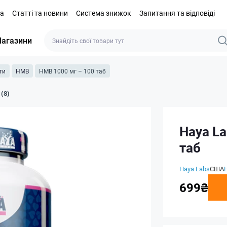
та
Статті та новини
Система знижок
Запитання та відповіді
агазини
ти
HMB
HMB 1000 мг – 100 таб
 (8)
Haya La
таб
Haya Labs
США
699₴