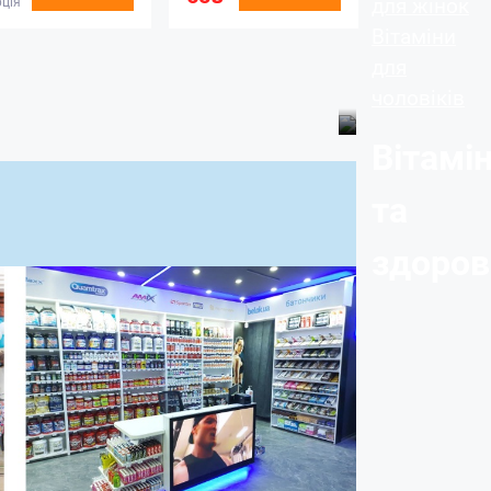
для жінок
ція
Вітаміни
для
чоловіків
Вітамі
та
здоров