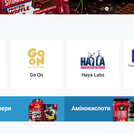
Go On
Haya Labs
нери
Амінокислоти