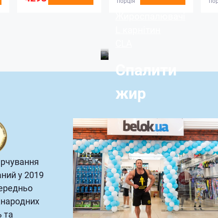
порція
пор
Жироспалювачі
L карнітин
CLA
Спалити
жир
харчування
аний у 2019
середньо
жнародних
ь та