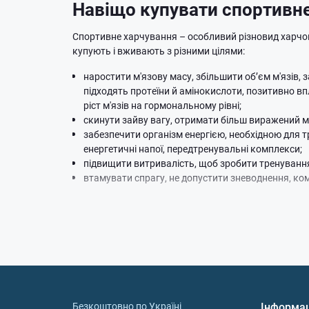
Навіщо купувати спортивне
Спортивне харчування – особливий різновид харчов
купують і вживають з різними цілями:
наростити м'язову масу, збільшити об’єм м'язів,
підходять протеїни й амінокислоти, позитивно в
ріст м'язів на гормональному рівні;
скинути зайву вагу, отримати більш виражений м
забезпечити організм енергією, необхідною для 
енергетичні напої, передтренувальні комплекси;
підвищити витривалість, щоб зробити тренування
втамувати спрагу, не допустити зневоднення, ком
Різноманітні добавки категорії спортивне харчува
Причому небажані, шкідливі для здоров'я інгредієн
зміцнення окремих органів і систем або організму в
для суглобів. Все це можна купити в інтернет-магази
Купити спортивне харчуван
Безкоштовно по Україні
Інформа
Замовити доставку спортивного харчування в Кремен