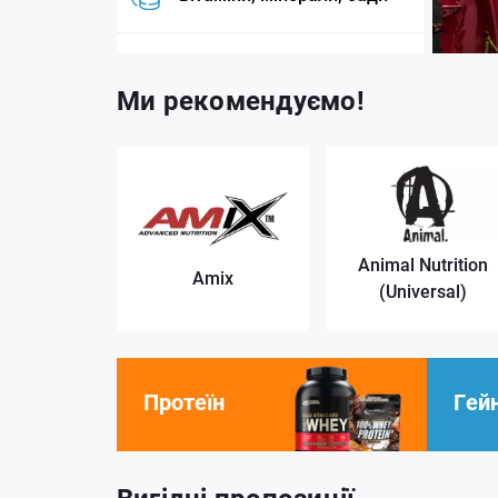
Добавки для здоров'я
Ми рекомендуємо!
Аксесуари та одяг
Нові товари
Animal Nutrition
Amix
(Universal)
Протеїн
Гей