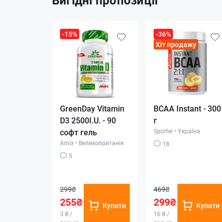
Вигідні пропозиції
-15%
-36%
Хіт продажу
GreenDay Vitamin
BCAA Instant - 300
D3 2500I.U. - 90
г
софт гель
Sporter
•
Україна
Amix
•
Великобританія
18
5
299₴
469₴
255₴
299₴
Купити
Купити
3 ₴ /
16 ₴ /