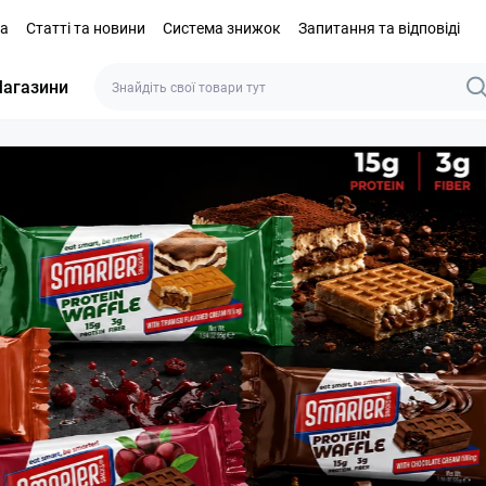
та
Статті та новини
Система знижок
Запитання та відповіді
агазини