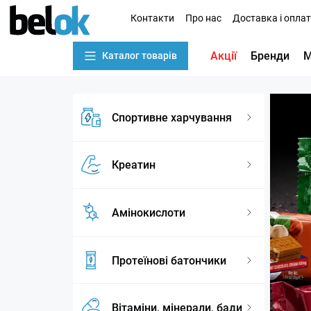
Контакти
Про нас
Доставка і опла
Акції
Бренди
М
Каталог товарів
Спортивне харчування
Креатин
Амінокислоти
Протеїнові батончики
Вітаміни, мінерали, бади