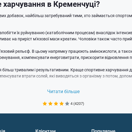
 харчування в Кременчуці?
их добавок, найбільш затребуваний тими, хто займається спортом
 запобігти їх руйнуванню (катаболічним процесам) внаслідок інтен
пливає на приріст м'язової маси креатин. Чоловіки також часто пр
'язовий рельєф. В цьому напрямку працюють амінокислоти, а також 
тренування, компенсувати енерговитрати, прискорити відновлення 
 більш тривалим і результативним. Краще спортивне харчування дл
пенсувати втрати солей, які виводяться з організму з потом, допомо
ння в Кременчуці часто доповнюють перекусами та замінниками осно
Читати більше
ти з рецептур виключені. Для людей, які піддаються інтенсивним на
 цілому. Це вітамінно-мінеральні комплекси, антиоксиданти, омега-
4 (4207)
ні Belok UA.
ня в Кременчуці
ція
Клієнтам
Популярне
чук на сайті Belok UA варто з ряду причин: