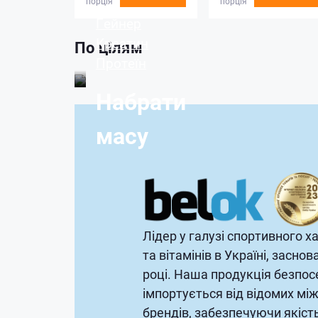
порція
порція
Гейнер
Креатин
По цілям
Протеїн
Набрати
масу
Лідер у галузі спортивного 
та вітамінів в Україні, заснов
році. Наша продукція безпо
імпортується від відомих мі
брендів, забезпечуючи якіст