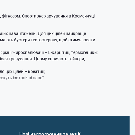
, фітнесом. Спортивне харчування в Кременчуці
сивних навантажень. Для цих цілей найкраще
иймають бустери тестостерону, щоб стимулювати
різні жироспалювачі – L-карнітин, термогеники;
після тренування. Цьому сприяють гейнери,
я цих цілей – креатин;
жуть ізотонічні напої.
вного харчування з високим вмістом протеїнів.
вантаженням, також важливі різні добавки для
кислоти, колаген для зв'язок і хондропротектори
Нові надходження та акції