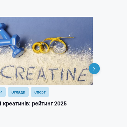
ог
Огляди
Спорт
Блог
Огл
 креатинів: рейтинг 2025
ТОП гейнер