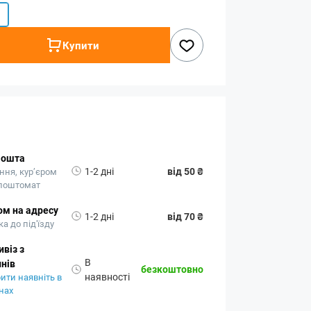
Купити
Пошта
1-2 дні
від 50 ₴
ння, кур’єром
 поштомат
ом на адресу
1-2 дні
від 70 ₴
а до під'їзду
віз з
В
нів
безкоштовно
наявності
ити наявніть в
нах