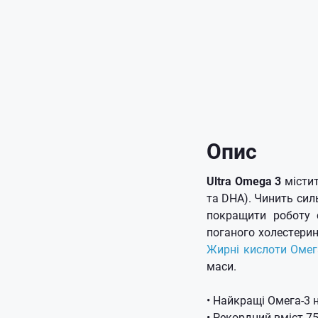
Опис
Ultra Omega 3
місти
та DHA). Чинить си
покращити роботу с
поганого холестерин
Жирні кислоти Омег
маси.
• Найкращі Омега-3 
• Рекордний вміст 7