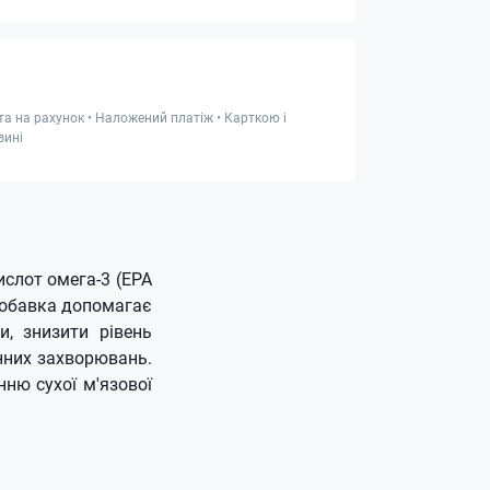
та на рахунок • Наложений платіж • Карткою і
зині
ислот омега-3 (EPA
добавка допомагає
и, знизити рівень
инних захворювань.
ню сухої м'язової