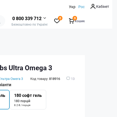
Кабінет
Укр
Рос
0 800 339 712
0
0
Кошик
Безкоштовно по Україні
bs Ultra Omega 3
Ультра Омега 3
Код товару:
818916
13
ріанти
ель
180 софт гель
180 порцій
8.2 ₴ / порція