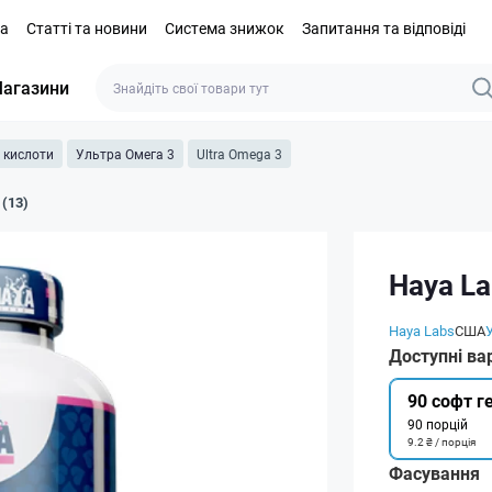
та
Статті та новини
Система знижок
Запитання та відповіді
агазини
і кислоти
Ультра Омега 3
Ultra Omega 3
 (13)
Haya La
Haya Labs
США
Доступні ва
90 софт г
90 порцій
9.2 ₴ / порція
Фасування