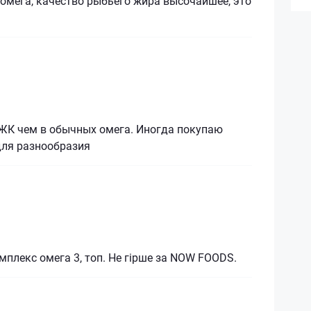
омега, качество рыбьего жира высочайшее, это
ЖК чем в обычных омега. Иногда покупаю
для разнообразия
мплекс омега 3, топ. Не гірше за NOW FOODS.