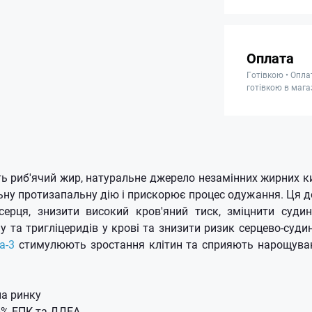
Оплата
Готівкою • Опла
готівкою в мага
ть риб'ячий жир, натуральне джерело незамінних жирних к
льну протизапальну дію і прискорює процес одужання. Ця 
ерця, знизити високий кров'яний тиск, зміцнити судин
у та тригліцеридів у крові та знизити ризик серцево-суд
а-3
стимулюють зростання клітин та сприяють нарощуван
на ринку
5% ЕПК та ДДЕА