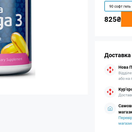
90 софт гель
825₴
Доставка
Нова 
Відділе
або на
Кур’єр
Доставк
Самови
магази
Перевір
магази