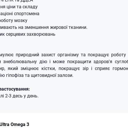
ня ціни та складу
раціоні спортсмена
роботу мозку
пливають на зменшення жирової тканини.
зик серцевих захворювань
мулює природний захист організму та покращує роботу 
 знеболювальну дію і може покращити здоров'я суглобі
ир, який зміцнює кістки, покращує зір і сприяє гормо
ю гіпофіза та щитовидної залози.
застосування:
і 2-3 десь у день.
Ultra Omega 3