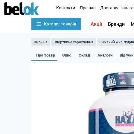
Контакти
Про нас
Доставка і опла
Акції
Бренди
М
Каталог товарів
Belok.ua
Спортивне харчування
Риб'ячий жир, жирн
Про товар
Опис
Склад
Аналоги
Відгуки