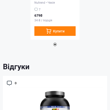
Nutrend
•
Чехія
7
679₴
34 ₴ / порція
Купити
Відгуки
0