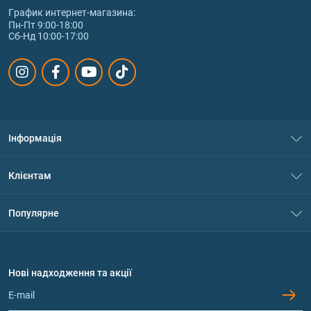
График интернет‑магазина:
Пн-Пт 9:00-18:00
Сб-Нд 10:00-17:00
Інформація
Про нас
Клієнтам
Контакти
Система знижок
Популярне
Політика конфіденційності
Доставка і оплата
Амінокислоти
Договір приєднання
Питання та відповіді
Протеїн
Нові надходження та акції
Обмін та повернення
Контакти та адреси магазинів
Гейнери