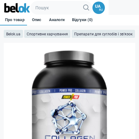
UA
RU
Про товар
Опис
Аналоги
Відгуки (0)
Belok.ua
Спортивне харчування
Препарати для суглобів і зв'язок