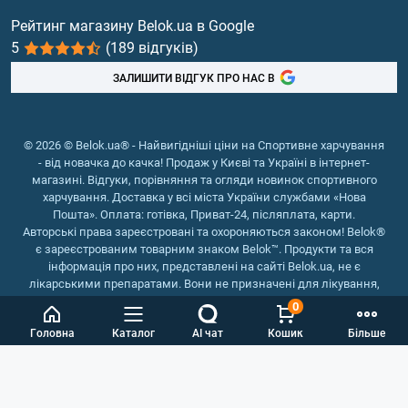
Вітаміни та мінерали
Рейтинг магазину Belok.ua в Google
5
(189 відгуків)
Риб'ячий жир, жирні кислоти
ЗАЛИШИТИ ВІДГУК ПРО НАС В
© 2026 © Belok.ua® - Найвигідніші ціни на Спортивне харчування
- від новачка до качка! Продаж у Києві та Україні в інтернет-
магазині. Відгуки, порівняння та огляди новинок спортивного
харчування. Доставка у всі міста України службами «Нова
Пошта». Оплата: готівка, Приват-24, післяплата, карти.
Авторські права зареєстровані та охороняються законом! Belok®
є зареєстрованим товарним знаком Belok™. Продукти та вся
інформація про них, представлені на сайті Belok.ua, не є
лікарськими препаратами. Вони не призначені для лікування,
зняття симптомів та запобігання хворобам.
0
Інтернет магазин Belok.ua
››
Інтернет магазин спортивного
Головна
Каталог
AI чат
Кошик
Більше
харчування