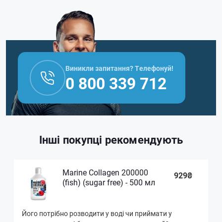
Виникли запитання? Телефонуй!
0 800 339 712
Інші покупці рекомендують
Marine Collagen 200000
929₴
(fish) (sugar free) - 500 мл
Його потрібно розводити у воді чи приймати у