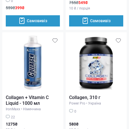
0
755₴
549₴
559₴
399₴
10 ₴ / порція
Самовивіз
Самовивіз
Collagen + Vitamin C
Collagen, 310 г
Liquid - 1000 мл
Power Pro
•
Україна
IronMaxx
•
Німеччина
0
22
1275₴
580₴