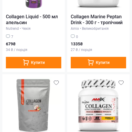
Collagen Liquid - 500 мл
Collagen Marine Peptan
апельсин
Drink - 300 г - тропічний
Nutrend
•
Чехія
Amix
•
Великобританія
7
0
679₴
1335₴
34 ₴ / порція
27 ₴ / порція
Купити
Купити