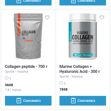
Самовивіз
Самовивіз
Collagen peptide - 700 г
Marine Collagen +
Hyaluronic Acid - 300 г
Sporter
•
Україна
Sporter
•
Україна
2
0
960₴
789₴
7 ₴ / порція
Самовивіз
Самовивіз