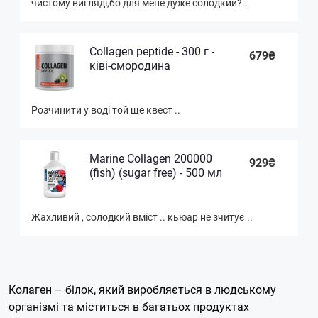
чистому вигляді,бо для мене дуже солодкий?..
Collagen peptide - 300 г -
679₴
ківі-смородина
Розчинити у воді той ще квест ..
Marine Collagen 200000
929₴
(fish) (sugar free) - 500 мл
Жахливий , солодкий вміст .. кьюар не зчитує ..
Колаген – білок, який виробляється в людському
організмі та міститься в багатьох продуктах