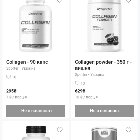
Collagen - 90 капс
Collagen powder - 350 г -
вишня
Sporter
•
Україна
Sporter
•
Україна
10
13
295₴
629₴
7 ₴ / порція
18 ₴ / порція
Не в наявності
Не в наявності