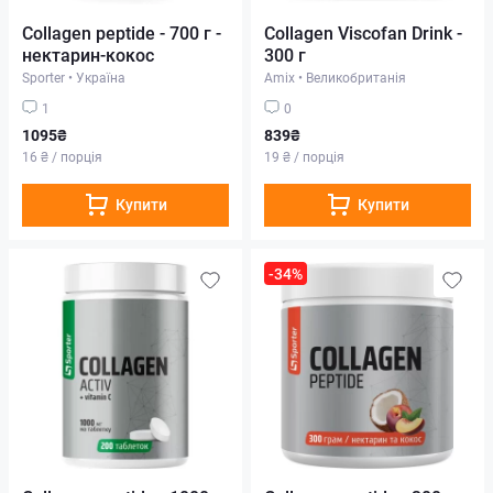
Collagen peptide - 700 г -
Collagen Viscofan Drink -
нектарин-кокос
300 г
Sporter
•
Україна
Amix
•
Великобританія
1
0
1095₴
839₴
16 ₴ / порція
19 ₴ / порція
Купити
Купити
-34%