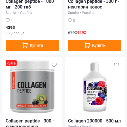
Collagen peptide - 1000
Collagen peptide - 300 г -
мг - 200 таб
нектарин-кокос
Sporter
•
Україна
Sporter
•
Україна
1
0
439₴
679₴
449₴
9 ₴ / порція
Купити
Купити
-34%
Collagen peptide - 300 г -
Collagen 200000 - 500 мл
ківі-смородина
Sporter
•
Україна