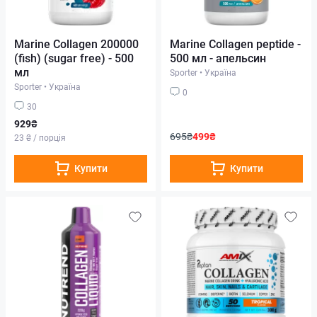
Marine Collagen 200000
Marine Collagen peptide -
(fish) (sugar free) - 500
500 мл - апельсин
мл
Sporter
•
Україна
Sporter
•
Україна
0
30
929₴
695₴
499₴
23 ₴ / порція
Купити
Купити