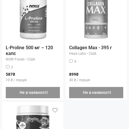
L-Proline 500 мг – 120
Collagen Max - 395 г
капс
Haya Labs
•
США
NOW Foods
•
США
9
3
587₴
899₴
10 ₴ / порція
30 ₴ / порція
Не в наявності
Не в наявності