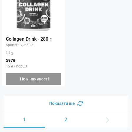
Collagen Drink - 280 г
Sporter
•
Україна
2
597₴
15 ₴ / порція
Не в наявності
Показати ще
1
2