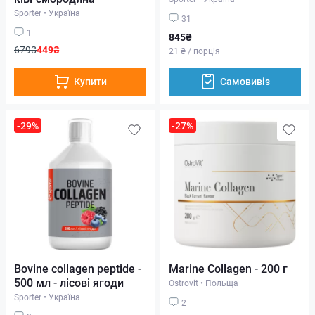
Sporter
•
Україна
31
1
845₴
679₴
449₴
21 ₴ / порція
Купити
Самовивіз
-29%
-27%
Bovine collagen peptide -
Marine Collagen - 200 г
500 мл - лісові ягоди
Ostrovit
•
Польща
Sporter
•
Україна
2