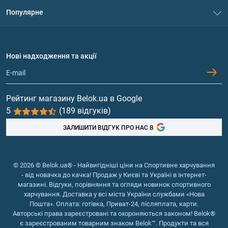
Система знижок
його запаси за допомогою добавок.
Популярне
Політика конфіденційності
Доставка і оплата
У яких формах можна купити
Амінокислоти
Договір приєднання
Питання та відповіді
колаген в Сумах
Протеїн
Нові надходження та акції
Обмін та повернення
Контакти та адреси магазинів
Для прийому всередину найкраще підходить гідролізат
Гейнери
колагену. У кишечнику він розпадається на
Вітаміни та мінерали
амінокислоти й амінокислотні залишки (пептиди), які
Рейтинг магазину Belok.ua в Google
швидко всмоктуються в кровотік і надходять до різних
5
(189 відгуків)
Риб'ячий жир, жирні кислоти
тканин, де використовуються в якості будівельного
ЗАЛИШИТИ ВІДГУК ПРО НАС В
матеріалу. При покупці колагену в Сумах можна
вибрати найбільш зручну для прийому форму випуску:
таблетки;
© 2026 © Belok.ua® - Найвигідніші ціни на Спортивне харчування
капсули;
- від новачка до качка! Продаж у Києві та Україні в інтернет-
порошок;
магазині. Відгуки, порівняння та огляди новинок спортивного
напій.
харчування. Доставка у всі міста України службами «Нова
Пошта». Оплата: готівка, Приват-24, післяплата, карти.
Крім форми випуску необхідно звернути увагу на склад
Авторські права зареєстровані та охороняються законом! Belok®
добавки. Колаген досить ефективний як самостійна
є зареєстрованим товарним знаком Belok™. Продукти та вся