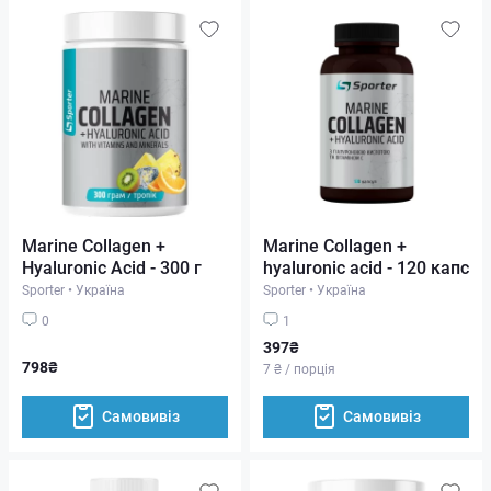
Marine Collagen +
Marine Collagen +
Hyaluronic Acid - 300 г
hyaluronic acid - 120 капс
Sporter
•
Україна
Sporter
•
Україна
0
1
397₴
798₴
7 ₴ / порція
Самовивіз
Самовивіз