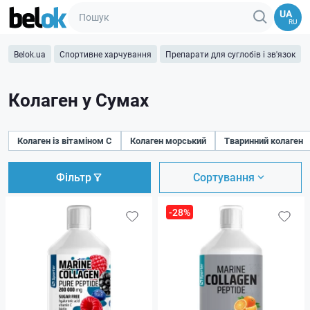
UA
RU
Belok.ua
Спортивне харчування
Препарати для суглобів і зв'язок
Колаген у Сумах
Колаген із вітаміном C
Колаген морський
Тваринний колаген
Фільтр
Сортування
-28%