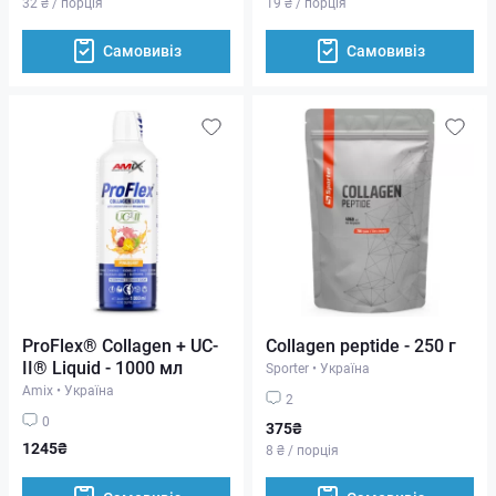
32 ₴ / порція
19 ₴ / порція
Самовивіз
Самовивіз
ProFlex® Collagen + UC-
Collagen peptide - 250 г
II® Liquid - 1000 мл
Sporter
•
Україна
Amix
•
Україна
2
0
375₴
1245₴
8 ₴ / порція