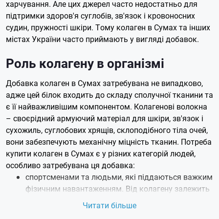
харчування. Але цих джерел часто недостатньо для
підтримки здоров'я суглобів, зв'язок і кровоносних
судин, пружності шкіри. Тому колаген в Сумах та інших
містах України часто приймають у вигляді добавок.
Роль колагену в організмі
Добавка колаген в Сумах затребувана не випадково,
адже цей білок входить до складу сполучної тканини та
є її найважливішим компонентом. Колагенові волокна
– своєрідний армуючий матеріал для шкіри, зв'язок і
сухожиль, суглобових хрящів, склоподібного тіла очей,
вони забезпечують механічну міцність тканин. Потреба
купити колаген в Сумах є у різних категорій людей,
особливо затребувана ця добавка:
спортсменами та людьми, які піддаються важким
фізичним навантаженням. Від колагену залежить
повноцінне функціонування опорно-рухового
Читати більше
апарату, його дефіцит підвищує ризик травм