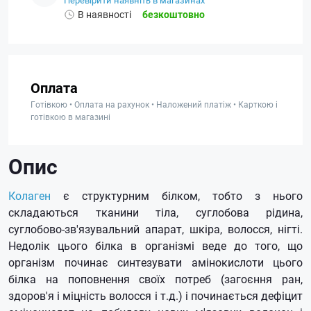
Перевірити наявніть в магазинах
В наявності
безкоштовно
Оплата
Готівкою • Оплата на рахунок • Наложений платіж • Карткою і
готівкою в магазині
Опис
Колаген
є структурним білком, тобто з нього
складаються тканини тіла, суглобова рідина,
суглобово-зв'язувальний апарат, шкіра, волосся, нігті.
Недолік цього білка в організмі веде до того, що
організм починає синтезувати амінокислоти цього
білка на поповнення своїх потреб (загоєння ран,
здоров'я і міцність волосся і т.д.) і починається дефіцит