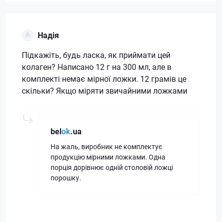
Надія
Підкажіть, будь ласка, як приймати цей
колаген? Написано 12 г на 300 мл, але в
комплекті немає мірної ложки. 12 грамів це
скільки? Якщо міряти звичайними ложками
bel
ok
.ua
На жаль, виробник не комплектує
продукцію мірними ложками. Одна
порція дорівнює одній столовій ложці
порошку.