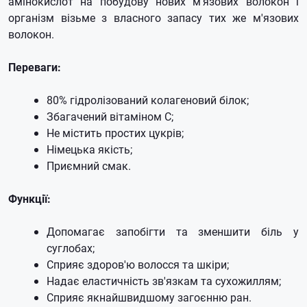
амінокислот на побудову нових м'язових волокон і
організм візьме з власного запасу тих же м'язових
волокон.
Переваги:
80% гідролізований колагеновий білок;
Збагачений вітаміном С;
Не містить простих цукрів;
Німецька якість;
Приємний смак.
Функції:
Допомагає запобігти та зменшити біль у
суглобах;
Сприяє здоров'ю волосся та шкіри;
Надає еластичність зв'язкам та сухожиллям;
Сприяє якнайшвидшому загоєнню ран.