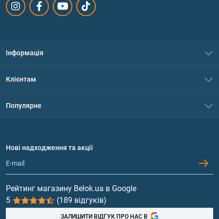
Інформація
Про нас
Клієнтам
Контакти
Система знижок
Популярне
Політика конфіденційності
Доставка і оплата
Амінокислоти
Договір приєднання
Питання та відповіді
Протеїн
Нові надходження та акції
Обмін та повернення
Контакти та адреси магазинів
Гейнери
Вітаміни та мінерали
Рейтинг магазину Belok.ua в Google
5
(189 відгуків)
Риб'ячий жир, жирні кислоти
ЗАЛИШИТИ ВІДГУК ПРО НАС В