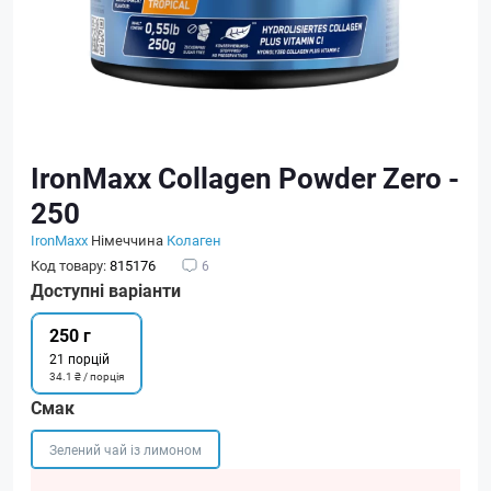
IronMaxx Collagen Powder Zero -
250
IronMaxx
Німеччина
Колаген
Код товару:
815176
6
Доступні варіанти
250 г
21 порцій
34.1 ₴ / порція
Смак
Зелений чай із лимоном