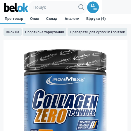
UA
RU
Про товар
Опис
Склад
Аналоги
Відгуки (6)
Belok.ua
Спортивне харчування
Препарати для суглобів і зв'язок