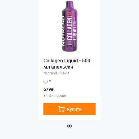
Collagen Liquid - 500
мл апельсин
Nutrend
•
Чехія
7
679₴
34 ₴ / порція
Купити