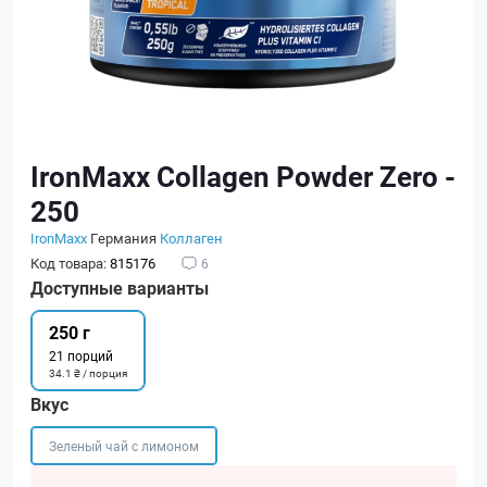
IronMaxx Collagen Powder Zero -
250
IronMaxx
Германия
Коллаген
Код товара:
815176
6
Доступные варианты
250 г
21 порций
34.1 ₴ / порция
Вкус
Зеленый чай с лимоном