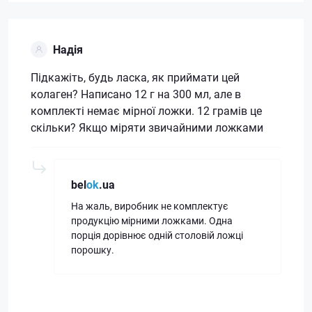
Надія
Підкажіть, будь ласка, як приймати цей
колаген? Написано 12 г на 300 мл, але в
комплекті немає мірної ложки. 12 грамів це
скільки? Якщо міряти звичайними ложками
bel
ok
.ua
На жаль, виробник не комплектує
продукцію мірними ложками. Одна
порція дорівнює одній столовій ложці
порошку.