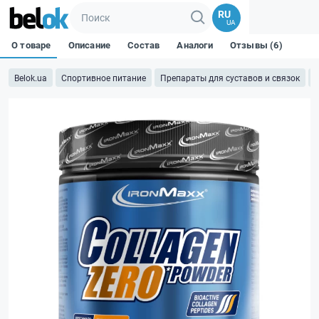
RU
UA
О товаре
Описание
Состав
Аналоги
Отзывы (6)
Belok.ua
Спортивное питание
Препараты для суставов и связок
К