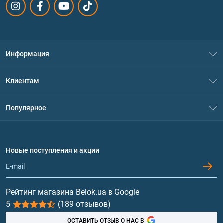
Информация
О нас
Клиентам
Контакты
Система скидок
Популярное
Политика конфиденциальности
Доставка и оплата
Аминокислоты
Договор присоединения
Вопросы и ответы
Протеин
Новые поступления и акции
Обмен и возврат
Контакты и адреса магазинов
Гейнеры
Витамины и минералы
Рейтинг магазина Belok.ua в Google
5
(189 отзывов)
Рыбий жир, жирные кислоты
ОСТАВИТЬ ОТЗЫВ О НАС В