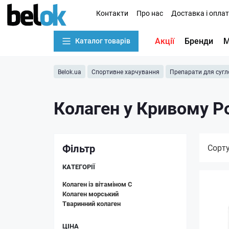
Контакти
Про нас
Доставка і опла
Акції
Бренди
М
Каталог товарів
Belok.ua
Спортивне харчування
Препарати для сугло
Колаген у Кривому Р
Фільтр
Сорт
КАТЕГОРІЇ
Колаген із вітаміном C
Колаген морський
Тваринний колаген
ЦІНА