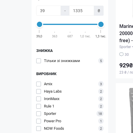
-
₴
Marin
200000
39,0
363
687
1,0 тис.
1,3 тис.
free) 
Sporter
•
ЗНИЖКА
30
Тільки зі знижками
5
929₴
23 ₴ / п
ВИРОБНИК
Amix
3
Haya Labs
2
IronMaxx
2
Rule 1
2
Sporter
18
Power Pro
1
NOW Foods
2