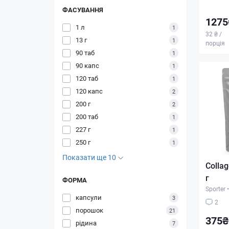
ФАСУВАННЯ
1275
1 л
1
32 ₴ /
13 г
1
порція
90 таб
1
90 капс
1
120 таб
1
120 капс
2
200 г
2
200 таб
1
227 г
1
250 г
1
Показати ще 10
Collag
г
ФОРМА
Sporter
•
капсули
3
2
порошок
21
375₴
рідина
7