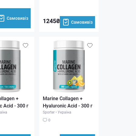
Самовивіз
1245₴
Самовивіз
llagen +
Marine Collagen +
c Acid - 300 г
Hyaluronic Acid - 300 г
аїна
Sporter
•
Україна
0