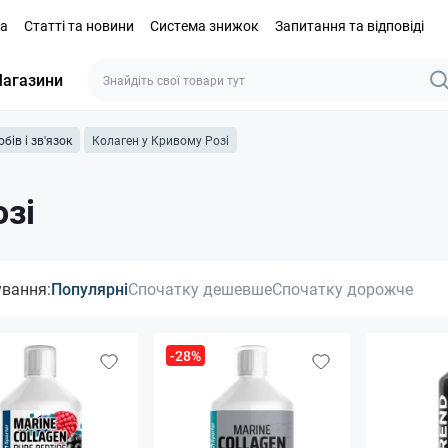
та
Статті та новини
Система знижок
Запитання та відповіді
агазини
бів і зв'язок
Колаген у Кривому Розі
озі
ування:
Популярні
Спочатку дешевше
Спочатку дорожче
-28%