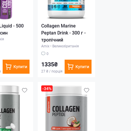
Liquid - 500
Collagen Marine
син
Peptan Drink - 300 г -
хія
тропічний
Amix
•
Великобританія
0
1335₴
Купити
Купити
я
27 ₴ / порція
-34%