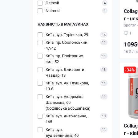
Ostrovit
4
Nutrend
Collag
1
г - н
НАЯВНІСТЬ В МАГАЗИНАХ
Sporter
•
1
Київ, вул. Турівська, 29
14
Київ, пр. Оболонський,
11
1095
47/42
16 ₴ / п
Київ, пр. Повітряних
11
сил, 52
Київ, вул. Єлизавети
-34%
13
Чавдар, 13
Київ, вул. Ак. Глушкова,
11
13-б
Київ, вул. Академіка
11
Шалімова, 65
(Софіївська Борщагівка)
Київ, вул. Антоновича,
13
165
Collag
Київ, вул.
11
г - кі
Будівельників, 40