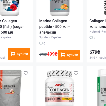
e Collagen
Marine Collagen
Collagen 
 (fish) (sugar
peptide - 500 мл -
мл апель
- 500 мл
апельсин
Nutrend
•
Че
Україна
Sporter
•
Україна
7
0
679₴
499₴
Купити
695₴
Купити
орція
34 ₴ / порці