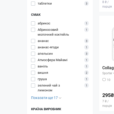
8 ₴ /
таблетки
3
порція
СМАК
абрикос
1
Абрикосовий
1
молочний коктейль
ананас
3
ананас-ягоди
1
апельсин
3
Атмосфера Майамі
1
ваніль
1
Collag
вишня
2
Sporter
•
груша
1
10
зелений чай з
1
лимоном
295₴
Показати ще 17
7 ₴ /
порція
КРАЇНА ВИРОБНИК