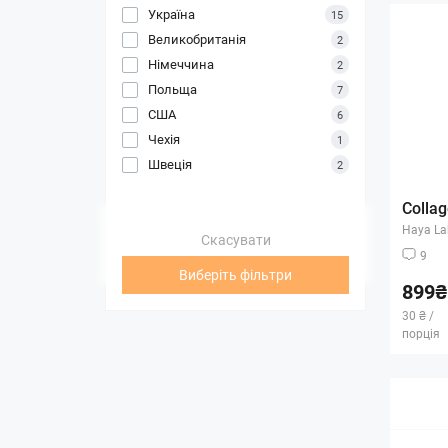
Україна
15
Великобританія
2
Німеччина
2
Польща
7
США
6
Чехія
1
Швеція
2
Collag
Haya La
Скасувати
9
Виберіть фільтри
899₴
30 ₴ /
порція