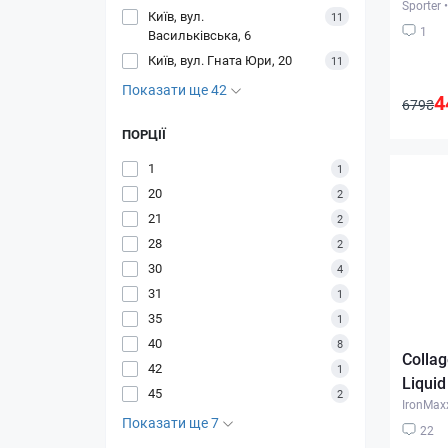
Sporter
•
Київ, вул.
11
1
Васильківська, 6
Київ, вул. Гната Юри, 20
11
Показати ще 42
4
679₴
ПОРЦІЇ
1
1
20
2
21
2
28
2
30
4
31
1
35
1
40
8
Collag
42
1
Liquid
45
2
IronMax
Показати ще 7
22