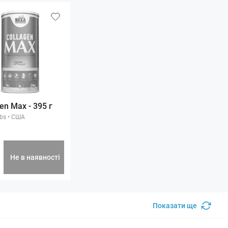
en Max - 395 г
bs
•
США
Не в наявності
Показати ще