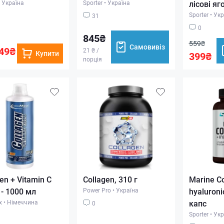
Україна
Sporter
•
Україна
лісові яг
Sporter
•
Укр
31
0
845₴
559₴
Самовивіз
49₴
21 ₴ /
Купити
399₴
порція
en + Vitamin C
Collagen, 310 г
Marine Co
 - 1000 мл
Power Pro
•
Україна
hyaluroni
x
•
Німеччина
капс
0
Sporter
•
Укр