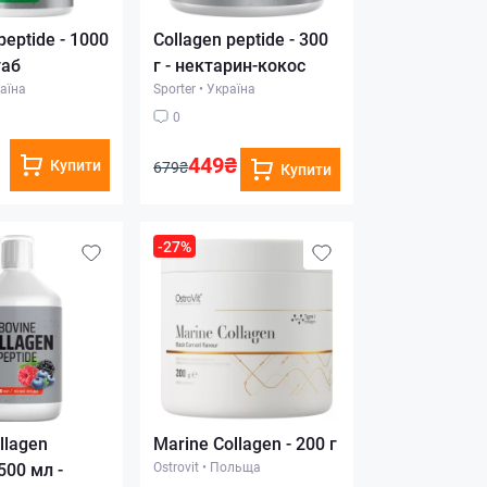
peptide - 1000
Collagen peptide - 300
таб
г - нектарин-кокос
аїна
Sporter
•
Україна
0
449₴
Купити
679₴
Купити
-27%
llagen
Marine Collagen - 200 г
 500 мл -
Ostrovit
•
Польща