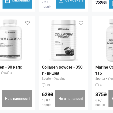
Самовивіз
Самовивіз
789₴
7 ₴ /
порція
en - 90 капс
Collagen powder - 350
Marine Co
Україна
г - вишня
таб
Sporter
•
Україна
Sporter
•
Укр
13
4
629₴
375₴
Не в наявності
Не в наявності
18 ₴ /
6 ₴ /
порція
порція