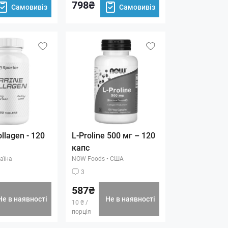
798₴
Самовивіз
Самовивіз
llagen - 120
L-Proline 500 мг – 120
капс
аїна
NOW Foods
•
США
3
587₴
Не в наявності
Не в наявності
10 ₴ /
порція