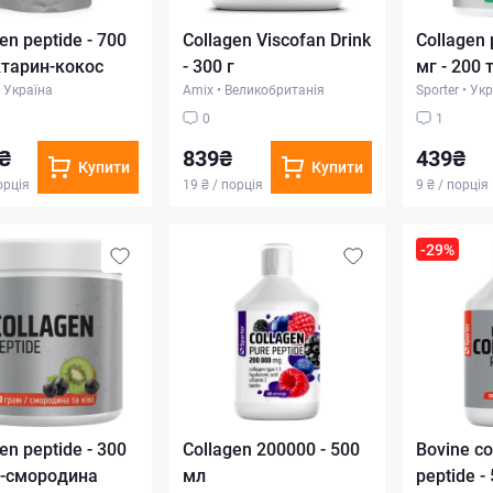
en peptide - 700
Collagen Viscofan Drink
Collagen 
ектарин-кокос
- 300 г
мг - 200 
Україна
Amix
•
Великобританія
Sporter
•
Укр
0
1
₴
839₴
439₴
Купити
Купити
орція
19 ₴ / порція
9 ₴ / порція
-29%
en peptide - 300
Collagen 200000 - 500
Bovine co
ві-смородина
мл
peptide -