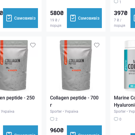
1
₴
580₴
397₴
Самовивіз
Самовивіз
19 ₴ /
7 ₴ /
порція
порція
en peptide - 250
Collagen peptide - 700
Marine Co
г
Hyaluroni
Україна
Sporter
•
Україна
Sporter
•
Укр
2
0
960₴