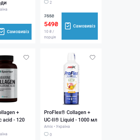
оди
2
аїна
755₴
549₴
Самовивіз
Самовивіз
10 ₴ /
порція
llagen +
ProFlex® Collagen +
c acid - 120
UC-II® Liquid - 1000 мл
Amix
•
Україна
аїна
0