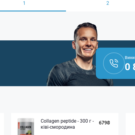
1
2
Вини
0 
Collagen peptide - 300 г -
679₴
ківі-смородина