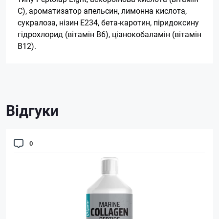
С), ароматизатор апельсин, лимонна кислота,
сукралоза, нізин Е234, бета-каротин, піридоксину
гідрохлорид (вітамін В6), ціанокобаламін (вітамін
В12).
Відгуки
0