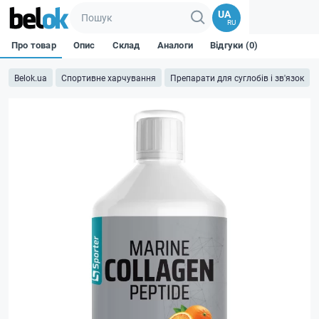
UA
RU
Про товар
Опис
Склад
Аналоги
Відгуки (0)
Belok.ua
Спортивне харчування
Препарати для суглобів і зв'язок