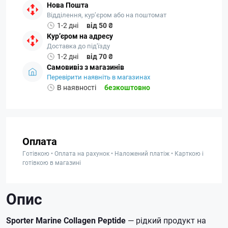
Нова Пошта
Відділення, кур’єром або на поштомат
1-2 дні
від 50 ₴
Кур’єром на адресу
Доставка до під'їзду
1-2 дні
від 70 ₴
Самовивіз з магазинів
Перевірити наявніть в магазинах
В наявності
безкоштовно
Оплата
Готівкою • Оплата на рахунок • Наложений платіж • Карткою і
готівкою в магазині
Опис
Sporter Marine Collagen Peptide
— рідкий продукт на