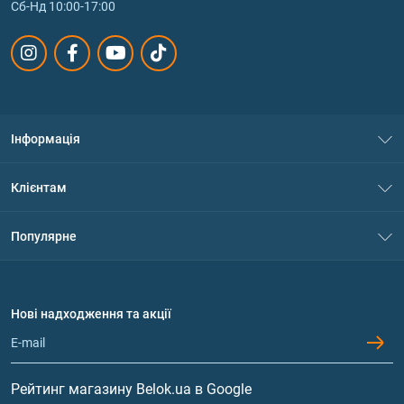
Сб-Нд 10:00-17:00
Інформація
Про нас
Клієнтам
Контакти
Система знижок
Популярне
Політика конфіденційності
Доставка і оплата
Амінокислоти
Договір приєднання
Питання та відповіді
Протеїн
Нові надходження та акції
Обмін та повернення
Контакти та адреси магазинів
Гейнери
Вітаміни та мінерали
Рейтинг магазину Belok.ua в Google