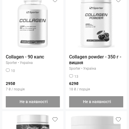
Collagen - 90 капс
Collagen powder - 350 г -
вишня
Sporter
•
Україна
Sporter
•
Україна
10
13
295₴
629₴
7 ₴ / порція
18 ₴ / порція
Не в наявності
Не в наявності