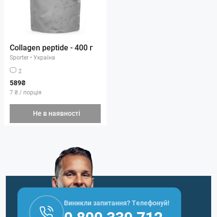
Collagen peptide - 400 г
Sporter
•
Україна
2
589₴
7 ₴ / порція
Не в наявності
Виникли запитання? Телефонуй!