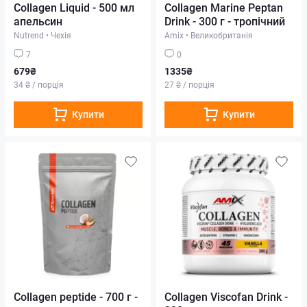
Collagen Liquid - 500 мл
Collagen Marine Peptan
апельсин
Drink - 300 г - тропічний
Nutrend
•
Чехія
Amix
•
Великобританія
7
0
679₴
1335₴
34 ₴ / порція
27 ₴ / порція
Купити
Купити
Collagen peptide - 700 г -
Collagen Viscofan Drink -