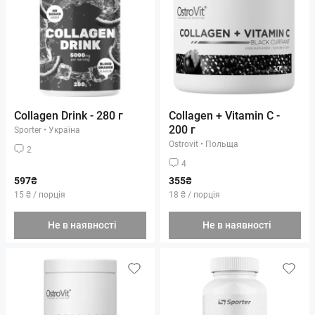
Collagen Drink - 280 г
Collagen + Vitamin C -
200 г
Sporter
•
Україна
Ostrovit
•
Польща
2
4
597₴
355₴
15 ₴ / порція
18 ₴ / порція
Не в наявності
Не в наявності