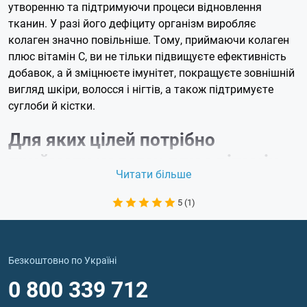
утворенню та підтримуючи процеси відновлення
тканин. У разі його дефіциту організм виробляє
колаген значно повільніше. Тому, приймаючи колаген
плюс вітамін C, ви не тільки підвищуєте ефективність
добавок, а й зміцнюєте імунітет, покращуєте зовнішній
вигляд шкіри, волосся і нігтів, а також підтримуєте
суглоби й кістки.
Для яких цілей потрібно
приймати колаген плюс вітамін
Читати більше
С?
5 (1)
Колаген з вітаміном C можна приймати для
найрізноманітніших цілей. Розглянемо основні
переваги, які дає ця добавка:
Зміцнює шкіру і допомагає боротися з ознаками
Безкоштовно по Україні
старіння. Завдяки колагену підтримується
0 800 339 712
структура та еластичність шкіри. А вітамін C