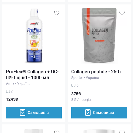
ProFlex® Collagen + UC-
Collagen peptide - 250 г
II® Liquid - 1000 мл
Sporter
•
Україна
Amix
•
Україна
2
0
375₴
1245₴
8 ₴ / порція
Самовивіз
Самовивіз