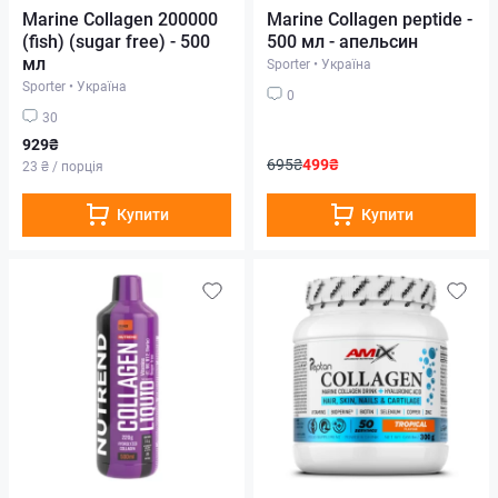
Marine Collagen 200000
Marine Collagen peptide -
(fish) (sugar free) - 500
500 мл - апельсин
мл
Sporter
•
Україна
Sporter
•
Україна
0
30
929₴
695₴
499₴
23 ₴ / порція
Купити
Купити