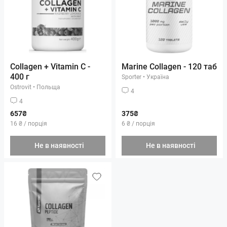
Collagen + Vitamin C -
Marine Collagen - 120 таб
400 г
Sporter
•
Україна
Ostrovit
•
Польща
4
4
657₴
375₴
16 ₴ / порція
6 ₴ / порція
Не в наявності
Не в наявності