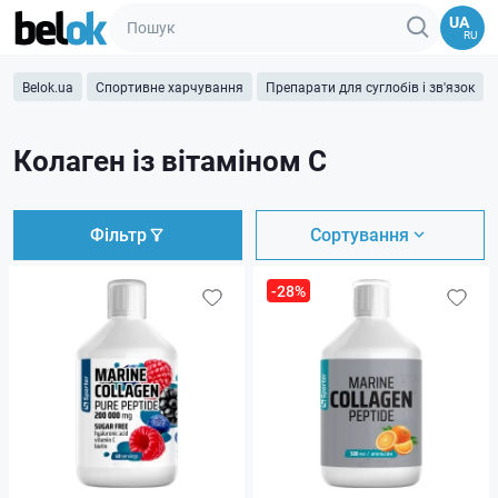
UA
RU
Belok.ua
Спортивне харчування
Препарати для суглобів і зв'язок
Колаген із вітаміном C
Фільтр
Сортування
-28%