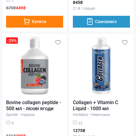
1
845₴
679₴
449₴
21 ₴ / порція
Купити
Самовивіз
-29%
Bovine collagen peptide -
Collagen + Vitamin C
500 мл - лісові ягоди
Liquid - 1000 мл
Sporter
•
Україна
IronMaxx
•
Німеччина
0
22
1275₴
559₴
399₴