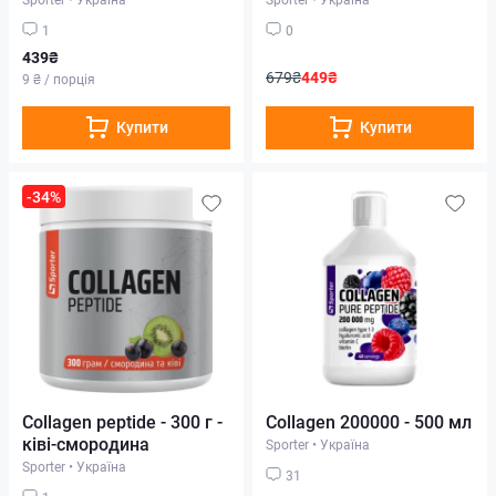
1
0
439₴
679₴
449₴
9 ₴ / порція
Купити
Купити
-34%
Collagen peptide - 300 г -
Collagen 200000 - 500 мл
ківі-смородина
Sporter
•
Україна
Sporter
•
Україна
31