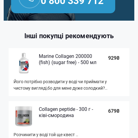
0 800 339 712
Інші покупці рекомендують
Marine Collagen 200000
929₴
(fish) (sugar free) - 500 мл
Його потрібно розводити у воді чи приймати у
чистому вигляді,бо для мене дуже солодкий?..
Collagen peptide - 300 г -
679₴
ківі-смородина
Розчинити у воді той ще квест ..