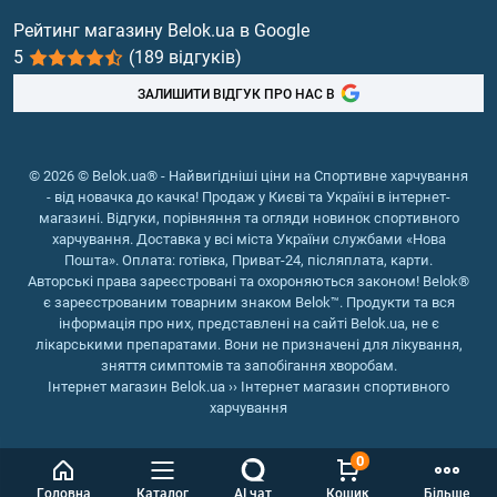
здоров'я і допомагає швидше відновлюватися
Вітаміни та мінерали
Рейтинг магазину Belok.ua в Google
після хвороби.
5
(189 відгуків)
Риб'ячий жир, жирні кислоти
Також колаген з вітаміном C прискорюють процес
загоєння ран. Плюс ця добавка допомагає швидше
ЗАЛИШИТИ ВІДГУК ПРО НАС В
відновитися після травм і операцій.
Колаген із вітаміном C — ціни на
© 2026 © Belok.ua® - Найвигідніші ціни на Спортивне харчування
- від новачка до качка! Продаж у Києві та Україні в інтернет-
сайті Belok.ua
магазині. Відгуки, порівняння та огляди новинок спортивного
харчування. Доставка у всі міста України службами «Нова
Пошта». Оплата: готівка, Приват-24, післяплата, карти.
Найменування
Ціна
Авторські права зареєстровані та охороняються законом! Belok®
є зареєстрованим товарним знаком Belok™. Продукти та вся
Marine Collagen 200000 (fish) (sugar free) - 500
929₴
інформація про них, представлені на сайті Belok.ua, не є
мл
лікарськими препаратами. Вони не призначені для лікування,
зняття симптомів та запобігання хворобам.
Marine Collagen peptide - 500 мл - апельсин
695₴
Інтернет магазин Belok.ua
››
Інтернет магазин спортивного
харчування
Collagen Liquid - 500 мл апельсин
679₴
0
Collagen Marine Peptan Drink - 300 г - тропічний
1335₴
Головна
Каталог
AI чат
Кошик
Більше