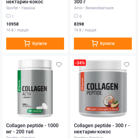
нектарин-кокос
300 г
Sporter
•
Україна
Amix
•
Великобританія
1
0
1095₴
839₴
16 ₴ / порція
19 ₴ / порція
Купити
Купити
-34%
Collagen peptide - 1000
Collagen peptide - 300 г -
мг - 200 таб
нектарин-кокос
Sporter
•
Україна
Sporter
•
Україна