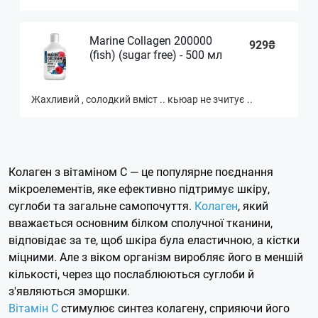
Marine Collagen 200000
929₴
(fish) (sugar free) - 500 мл
Жахливий , солодкий вміст .. кьюар не зчитує ..
Колаген з вітаміном C — це популярне поєднання
мікроелементів, яке ефективно підтримує шкіру,
суглоби та загальне самопочуття.
Колаген
, який
вважається основним білком сполучної тканини,
відповідає за те, щоб шкіра була еластичною, а кістки
міцними. Але з віком організм виробляє його в меншій
кількості, через що послаблюються суглоби й
з'являються зморшки.
Вітамін C
стимулює синтез колагену, сприяючи його