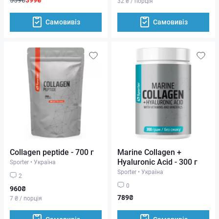
32 ₴ / порція
Самовивіз
Самовивіз
Collagen peptide - 700 г
Marine Collagen +
Hyaluronic Acid - 300 г
Sporter
•
Україна
Sporter
•
Україна
2
0
960₴
789₴
7 ₴ / порція