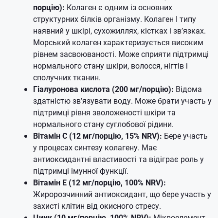
порцію):
Колаген є одним із основних
структурних білків організму. Колаген I типу
наявний у шкірі, сухожиллях, кістках і зв’язках.
Морський колаген характеризується високим
рівнем засвоюваності. Може сприяти підтримці
нормального стану шкіри, волосся, нігтів і
сполучних тканин.
Гіалуронова кислота (200 мг/порцію):
Відома
здатністю зв’язувати воду. Може брати участь у
підтримці рівня зволоженості шкіри та
нормального стану суглобової рідини.
Вітамін C (12 мг/порцію, 15% NRV):
Бере участь
у процесах синтезу колагену. Має
антиоксидантні властивості та відіграє роль у
підтримці імунної функції.
Вітамін E (12 мг/порцію, 100% NRV):
Жиророзчинний антиоксидант, що бере участь у
захисті клітин від окисного стресу.
Цинк (10 мг/порцію, 100% NRV):
Мікроелемент,