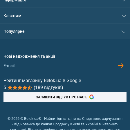
Про нас
Клієнтам
Контакти
Система знижок
Популярне
Політика конфіденційності
Доставка і оплата
Амінокислоти
Договір приєднання
Питання та відповіді
Протеїн
Нові надходження та акції
Обмін та повернення
Контакти та адреси магазинів
Гейнери
Вітаміни та мінерали
Рейтинг магазину Belok.ua в Google
5
(189 відгуків)
Риб'ячий жир, жирні кислоти
ЗАЛИШИТИ ВІДГУК ПРО НАС В
© 2026 © Belok.ua® - Найвигідніші ціни на Спортивне харчування
- від новачка до качка! Продаж у Києві та Україні в інтернет-
магазині. Відгуки, порівняння та огляди новинок спортивного