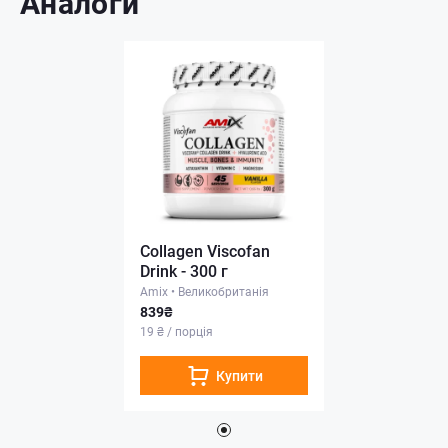
Аналоги
Collagen Viscofan
Drink - 300 г
Amix
•
Великобританія
839₴
19 ₴ / порція
Купити