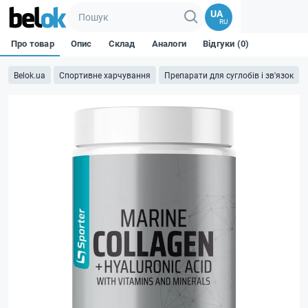
UA
RU
Про товар
Опис
Склад
Аналоги
Відгуки (0)
Belok.ua
Спортивне харчування
Препарати для суглобів і зв'язок