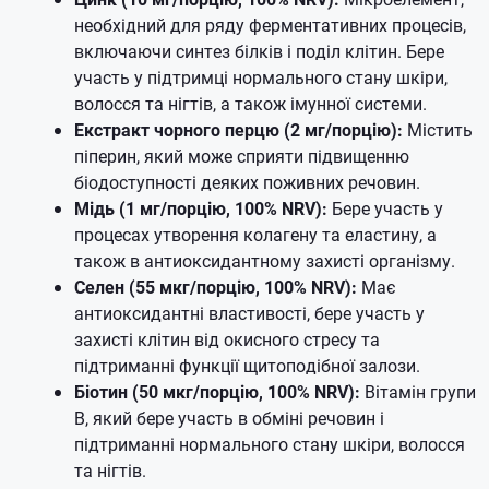
необхідний для ряду ферментативних процесів,
включаючи синтез білків і поділ клітин. Бере
участь у підтримці нормального стану шкіри,
волосся та нігтів, а також імунної системи.
Екстракт чорного перцю (2 мг/порцію):
Містить
піперин, який може сприяти підвищенню
біодоступності деяких поживних речовин.
Мідь (1 мг/порцію, 100% NRV):
Бере участь у
процесах утворення колагену та еластину, а
також в антиоксидантному захисті організму.
Селен (55 мкг/порцію, 100% NRV):
Має
антиоксидантні властивості, бере участь у
захисті клітин від окисного стресу та
підтриманні функції щитоподібної залози.
Біотин (50 мкг/порцію, 100% NRV):
Вітамін групи
B, який бере участь в обміні речовин і
підтриманні нормального стану шкіри, волосся
та нігтів.