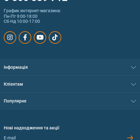
График интернет‑магазина:
Пн-Пт 9:00-18:00
Сб-Нд 10:00-17:00
Інформація
Про нас
Клієнтам
Контакти
Система знижок
Популярне
Політика конфіденційності
Доставка і оплата
Амінокислоти
Договір приєднання
Питання та відповіді
Протеїн
Нові надходження та акції
Обмін та повернення
Контакти та адреси магазинів
Гейнери