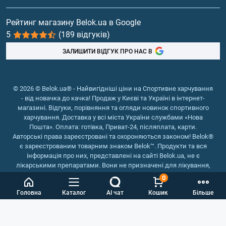
Вітаміни та мінерали
Рейтинг магазину Belok.ua в Google
5
(189 відгуків)
Риб'ячий жир, жирні кислоти
ЗАЛИШИТИ ВІДГУК ПРО НАС В
© 2026 © Belok.ua® - Найвигідніші ціни на Спортивне харчування
- від новачка до качка! Продаж у Києві та Україні в інтернет-
магазині. Відгуки, порівняння та огляди новинок спортивного
харчування. Доставка у всі міста України службами «Нова
Пошта». Оплата: готівка, Приват-24, післяплата, карти.
Авторські права зареєстровані та охороняються законом! Belok®
є зареєстрованим товарним знаком Belok™. Продукти та вся
інформація про них, представлені на сайті Belok.ua, не є
лікарськими препаратами. Вони не призначені для лікування,
зняття симптомів та запобігання хворобам.
0
Інтернет магазин Belok.ua
››
Інтернет магазин спортивного
Головна
Каталог
AI чат
Кошик
Більше
харчування