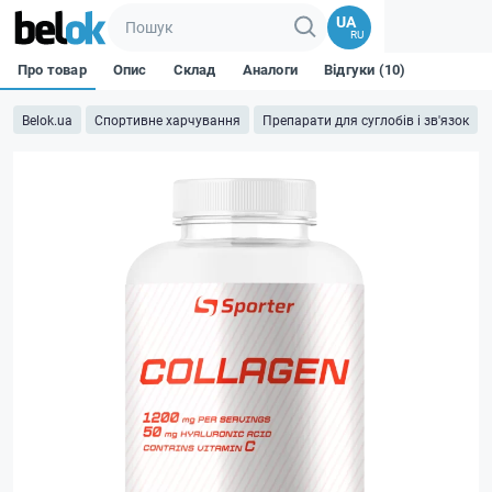
UA
RU
Про товар
Опис
Склад
Аналоги
Відгуки (10)
Belok.ua
Спортивне харчування
Препарати для суглобів і зв'язок