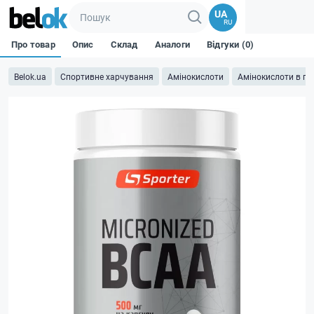
UA
RU
Про товар
Опис
Склад
Аналоги
Відгуки (0)
Belok.ua
Спортивне харчування
Амінокислоти
Амінокислоти в піг