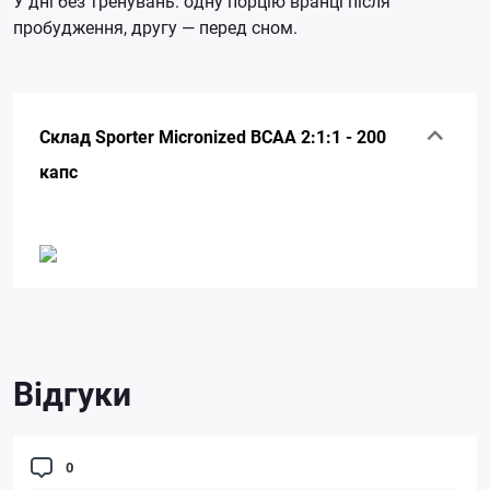
У дні без тренувань: одну порцію вранці після
пробудження, другу — перед сном.
Склад Sporter Micronized BCAA 2:1:1 - 200
капс
Відгуки
0