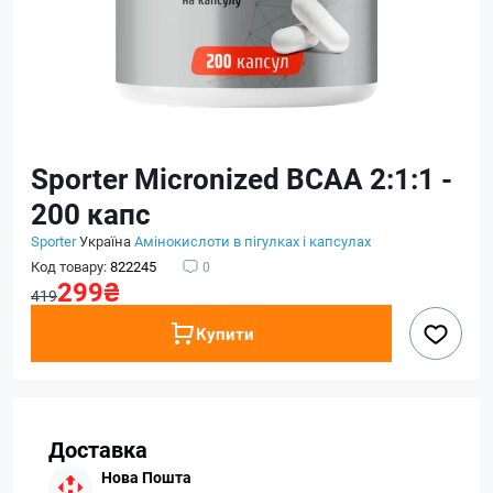
Sporter Micronized BCAA 2:1:1 -
200 капс
Sporter
Україна
Амінокислоти в пігулках і капсулах
Код товару:
822245
0
299₴
419
Купити
Доставка
Нова Пошта