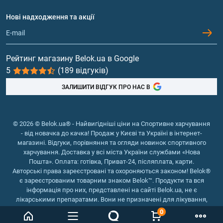
Питання та відповіді
Протеїн
Нові надходження та акції
Обмін та повернення
Контакти та адреси магазинів
Гейнери
Вітаміни та мінерали
Рейтинг магазину Belok.ua в Google
5
(189 відгуків)
Риб'ячий жир, жирні кислоти
ЗАЛИШИТИ ВІДГУК ПРО НАС В
© 2026 © Belok.ua® - Найвигідніші ціни на Спортивне харчування
- від новачка до качка! Продаж у Києві та Україні в інтернет-
магазині. Відгуки, порівняння та огляди новинок спортивного
харчування. Доставка у всі міста України службами «Нова
Пошта». Оплата: готівка, Приват-24, післяплата, карти.
Авторські права зареєстровані та охороняються законом! Belok®
є зареєстрованим товарним знаком Belok™. Продукти та вся
інформація про них, представлені на сайті Belok.ua, не є
лікарськими препаратами. Вони не призначені для лікування,
зняття симптомів та запобігання хворобам.
0
Інтернет магазин Belok.ua
››
Інтернет магазин спортивного