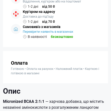
Відділення, кур’єром або на поштомат
1-2 дні
від 50 ₴
Кур’єром на адресу
Доставка до під'їзду
1-2 дні
від 70 ₴
Самовивіз з магазинів
Перевірити наявніть в магазинах
В наявності
безкоштовно
Оплата
Готівкою • Оплата на рахунок • Наложений платіж • Карткою і
готівкою в магазині
Опис
Micronized BCAA 2:1:1
— харчова добавка, що містить
незамінні амінокислоти з розгалуженим ланцюгом