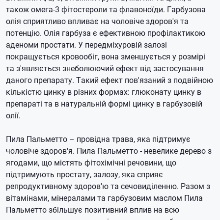
також омега-3 фітостероли та флавоноїди.
Гарбузова
олія сприятливо впливає на чоловіче здоров'я та
потенцію.
Олія гарбуза є ефективною профілактикою
аденоми простати.
У передміхуровій залозі
покращується кровообіг, вона зменшується у розмірі
та з'являється знеболюючий ефект від застосування
даного препарату.
Такий ефект пов'язаний з подвійною
кількістю цинку в різних формах: глюконату цинку в
препараті та в натуральній формі цинку в гарбузовій
олії.
Пила Пальметто – провідна трава, яка підтримує
чоловіче здоров'я.
Пила Пальметто - невелике дерево з
ягодами, що містять фітохімічні речовини, що
підтримують простату, залозу, яка сприяє
репродуктивному здоров'ю та сечовиділенню.
Разом з
вітамінами, мінералами та гарбузовим маслом Пила
Пальметто збільшує позитивний вплив на всю