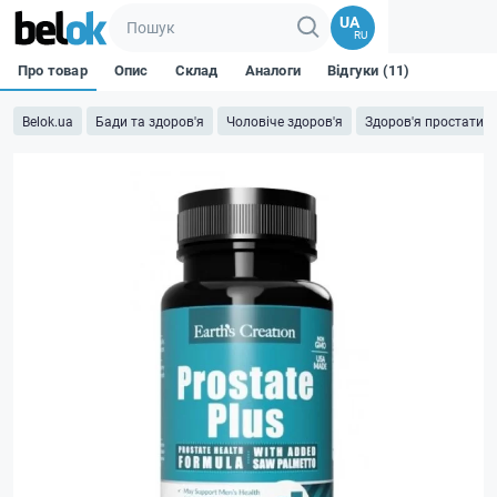
UA
RU
Про товар
Опис
Склад
Аналоги
Відгуки (11)
Belok.ua
Бади та здоров'я
Чоловіче здоров'я
Здоров'я простати