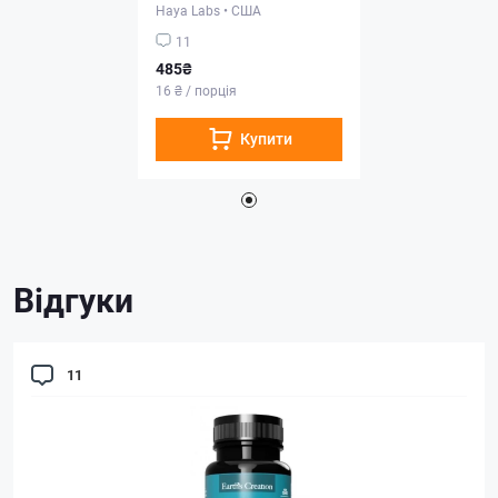
Haya Labs
•
США
11
485₴
16 ₴ / порція
Купити
Відгуки
11