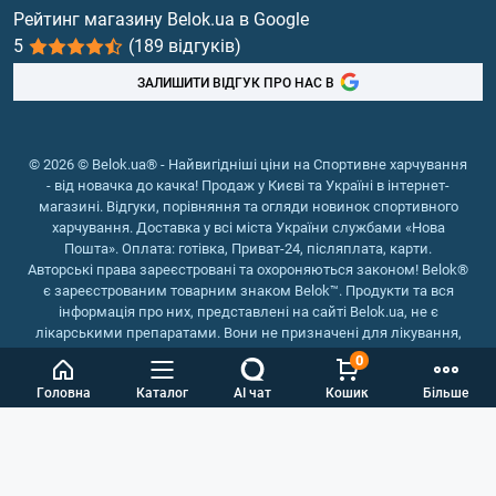
Вітаміни та мінерали
Рейтинг магазину Belok.ua в Google
5
(189 відгуків)
Риб'ячий жир, жирні кислоти
ЗАЛИШИТИ ВІДГУК ПРО НАС В
© 2026 © Belok.ua® - Найвигідніші ціни на Спортивне харчування
- від новачка до качка! Продаж у Києві та Україні в інтернет-
магазині. Відгуки, порівняння та огляди новинок спортивного
харчування. Доставка у всі міста України службами «Нова
Пошта». Оплата: готівка, Приват-24, післяплата, карти.
Авторські права зареєстровані та охороняються законом! Belok®
є зареєстрованим товарним знаком Belok™. Продукти та вся
інформація про них, представлені на сайті Belok.ua, не є
лікарськими препаратами. Вони не призначені для лікування,
зняття симптомів та запобігання хворобам.
0
Інтернет магазин Belok.ua
››
Інтернет магазин спортивного
Головна
Каталог
AI чат
Кошик
Більше
харчування