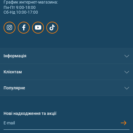
График интернет‑магазина:
Пн-Пт 9:00-18:00
Сб-Нд 10:00-17:00
Інформація
Про нас
Клієнтам
Контакти
Система знижок
Популярне
Політика конфіденційності
Доставка і оплата
Амінокислоти
Договір приєднання
Питання та відповіді
Протеїн
Нові надходження та акції
Обмін та повернення
Контакти та адреси магазинів
Гейнери