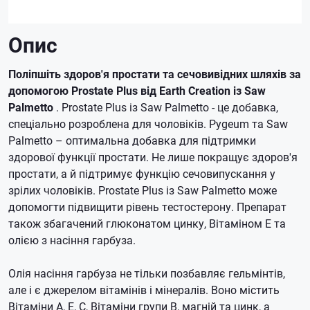
Опис
Поліпшіть здоров'я простати та сечовивідних шляхів за
допомогою Prostate Plus від Earth Creation із Saw
Palmetto
.
Prostate Plus із Saw Palmetto - це добавка,
спеціально розроблена для чоловіків.
Pygeum та Saw
Palmetto – оптимальна добавка для підтримки
здорової функції простати.
Не лише покращує здоров'я
простати, а й підтримує функцію сечовипускання у
зрілих чоловіків.
Prostate Plus із Saw Palmetto може
допомогти підвищити рівень тестостерону.
Препарат
також збагачений глюконатом цинку, Вітаміном Е та
олією з насіння гарбуза.
Олія насіння гарбуза не тільки позбавляє гельмінтів,
але і є джерелом вітамінів і мінералів.
Воно містить
Вітаміни А, Е, С, Вітаміни групи В, магній та цинк, а