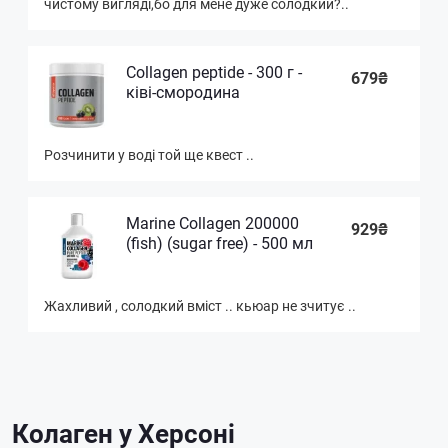
чистому вигляді,бо для мене дуже солодкий?..
Collagen peptide - 300 г -
679₴
ківі-смородина
Розчинити у воді той ще квест ..
Marine Collagen 200000
929₴
(fish) (sugar free) - 500 мл
Жахливий , солодкий вміст .. кьюар не зчитує ..
Колаген у Херсоні