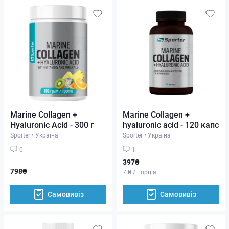
Marine Collagen +
Marine Collagen +
Hyaluronic Acid - 300 г
hyaluronic acid - 120 капс
Sporter
•
Україна
Sporter
•
Україна
0
1
397₴
798₴
7 ₴ / порція
Самовивіз
Самовивіз