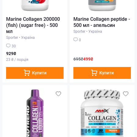
Marine Collagen 200000
Marine Collagen peptide -
(fish) (sugar free) - 500
500 мл - апельсин
мл
Sporter
•
Україна
Sporter
•
Україна
0
30
929₴
695₴
499₴
23 ₴ / порція
Купити
Купити