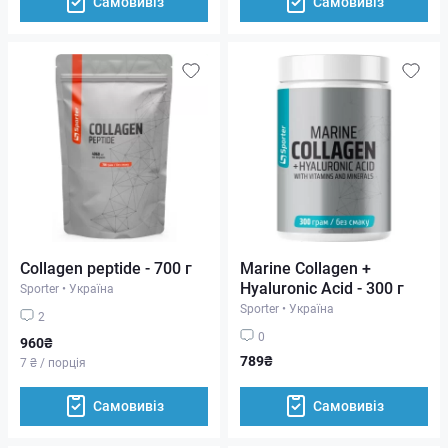
Самовивіз
Самовивіз
Collagen peptide - 700 г
Marine Collagen +
Hyaluronic Acid - 300 г
Sporter
•
Україна
Sporter
•
Україна
2
0
960₴
789₴
7 ₴ / порція
Самовивіз
Самовивіз