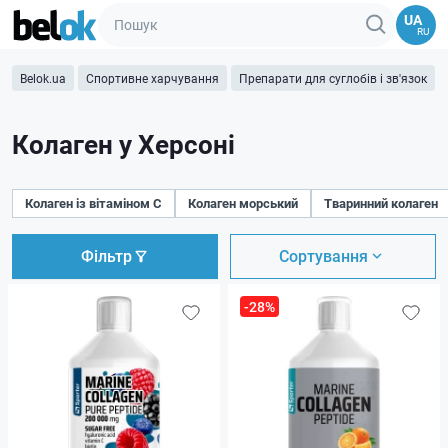
UA
RU
Belok.ua
Спортивне харчування
Препарати для суглобів і зв'язок
Колаген у Херсоні
Колаген із вітаміном C
Колаген морський
Тваринний колаген
Фільтр
Сортування
-28%