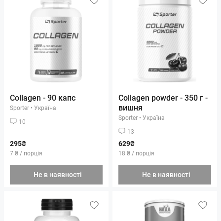
Collagen - 90 капс
Collagen powder - 350 г -
вишня
Sporter
•
Україна
Sporter
•
Україна
10
13
295₴
629₴
7 ₴ / порція
18 ₴ / порція
Не в наявності
Не в наявності