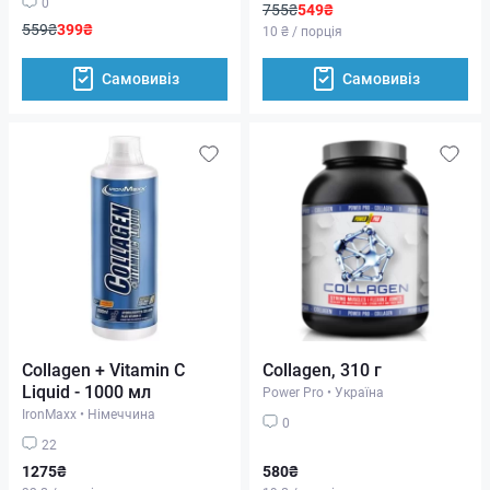
0
755₴
549₴
559₴
399₴
10 ₴ / порція
Самовивіз
Самовивіз
Collagen + Vitamin C
Collagen, 310 г
Liquid - 1000 мл
Power Pro
•
Україна
IronMaxx
•
Німеччина
0
22
1275₴
580₴