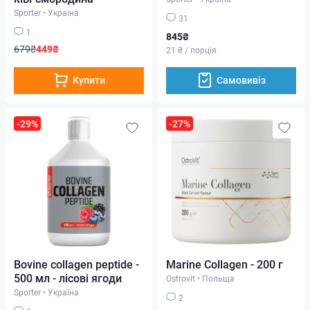
Sporter
•
Україна
31
1
845₴
679₴
449₴
21 ₴ / порція
Купити
Самовивіз
-29%
-27%
Bovine collagen peptide -
Marine Collagen - 200 г
500 мл - лісові ягоди
Ostrovit
•
Польща
Sporter
•
Україна
2