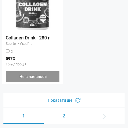
Collagen Drink - 280 г
Sporter
•
Україна
2
597₴
15 ₴ / порція
Не в наявності
Показати ще
1
2