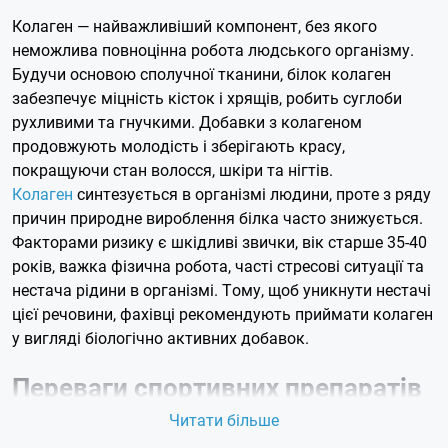
Колаген — найважливіший компонент, без якого
неможлива повноцінна робота людського організму.
Будучи основою сполучної тканини, білок колаген
забезпечує міцність кісток і хрящів, робить суглоби
рухливими та гнучкими. Добавки з колагеном
продовжують молодість і зберігають красу,
покращуючи стан волосся, шкіри та нігтів.
Колаген
синтезується в організмі людини, проте з ряду
причин природне вироблення білка часто знижується.
Факторами ризику є шкідливі звички, вік старше 35-40
років, важка фізична робота, часті стресові ситуації та
нестача рідини в організмі. Тому, щоб уникнути нестачі
цієї речовини, фахівці рекомендують приймати колаген
у вигляді біологічно активних добавок.
Переваги спортивних препаратів
з колагеном
Читати більше