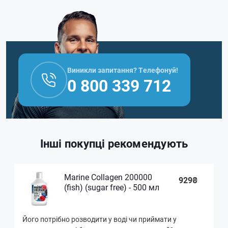
Виникли запитання? Телефонуй!
0 800 339 712
Інші покупці рекомендують
Marine Collagen 200000
929₴
(fish) (sugar free) - 500 мл
Його потрібно розводити у воді чи приймати у