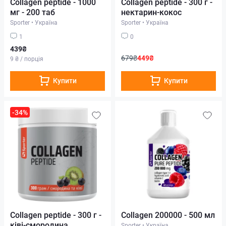
Collagen peptide - 1000
Collagen peptide - 300 г -
мг - 200 таб
нектарин-кокос
Sporter
•
Україна
Sporter
•
Україна
1
0
439₴
679₴
449₴
9 ₴ / порція
Купити
Купити
-34%
Collagen peptide - 300 г -
Collagen 200000 - 500 мл
ківі-смородина
Sporter
•
Україна