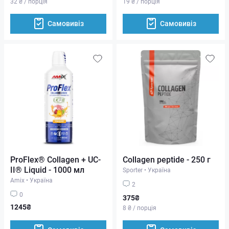
32 ₴ / порція
19 ₴ / порція
Самовивіз
Самовивіз
ProFlex® Collagen + UC-
Collagen peptide - 250 г
II® Liquid - 1000 мл
Sporter
•
Україна
Amix
•
Україна
2
0
375₴
1245₴
8 ₴ / порція