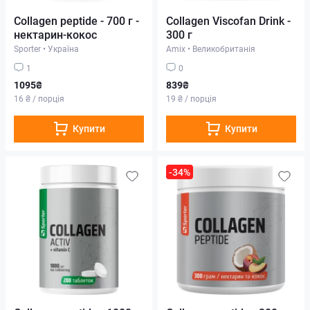
Collagen peptide - 700 г -
Collagen Viscofan Drink -
нектарин-кокос
300 г
Sporter
•
Україна
Amix
•
Великобританія
1
0
1095₴
839₴
16 ₴ / порція
19 ₴ / порція
Купити
Купити
-34%