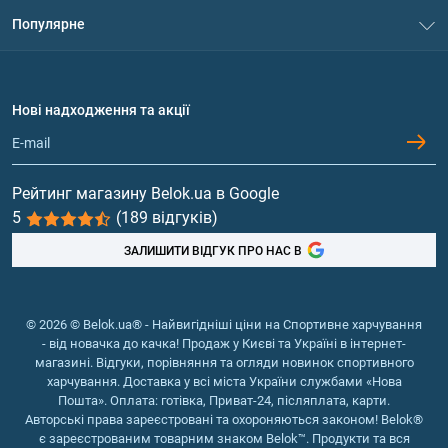
Система знижок
дарують шкірі гладкість, зволоженість та
Популярне
Політика конфіденційності
пружність;
Доставка і оплата
Амінокислоти
піклуються про нігті та волосся;
Договір приєднання
Питання та відповіді
знижують тиск;
Протеїн
Нові надходження та акції
не допускають зневоднення;
Обмін та повернення
Контакти та адреси магазинів
прискорюють загоєння ран та переломів;
Гейнери
зміцнюють судини та капіляри;
Вітаміни та мінерали
сприяють кращому всмоктуванню корисних
Рейтинг магазину Belok.ua в Google
компонентів з їжі.
5
(189 відгуків)
Риб'ячий жир, жирні кислоти
ЗАЛИШИТИ ВІДГУК ПРО НАС В
Правила вживання колагену
Під час тренувального процесу та під час змагань
спортсмени ризикують травмувати м'язи та суглоби.
© 2026 © Belok.ua® - Найвигідніші ціни на Спортивне харчування
- від новачка до качка! Продаж у Києві та Україні в інтернет-
Щоб не допустити травм, атлети приймають ефективні
магазині. Відгуки, порівняння та огляди новинок спортивного
добавки з колагеном. Речовини роблять сполучну
харчування. Доставка у всі міста України службами «Нова
тканину міцнішою і суттєво прискорюють
Пошта». Оплата: готівка, Приват-24, післяплата, карти.
відновлювальні процеси.
Авторські права зареєстровані та охороняються законом! Belok®
є зареєстрованим товарним знаком Belok™. Продукти та вся
Сучасні добавки з колагеном виробляються: