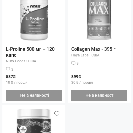
L-Proline 500 мг – 120
Collagen Max - 395 г
капс
Haya Labs
•
США
NOW Foods
•
США
9
3
587₴
899₴
10 ₴ / порція
30 ₴ / порція
Не в наявності
Не в наявності