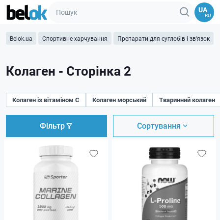
UA
RU
Belok.ua
Спортивне харчування
Препарати для суглобів і зв'язок
Колаген - Сторінка 2
Колаген із вітаміном C
Колаген морський
Тваринний колаген
Фільтр
Сортування