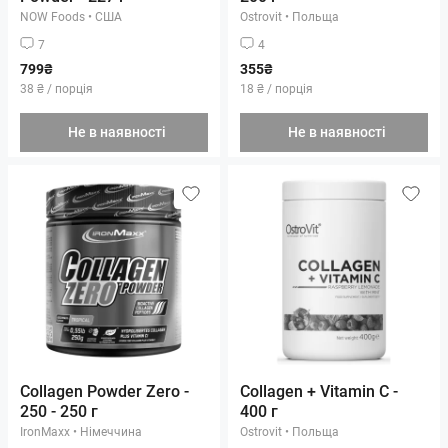
NOW Foods
•
США
Ostrovit
•
Польща
7
4
799₴
355₴
38 ₴ / порція
18 ₴ / порція
Не в наявності
Не в наявності
Collagen Powder Zero -
Collagen + Vitamin C -
250 - 250 г
400 г
IronMaxx
•
Німеччина
Ostrovit
•
Польща