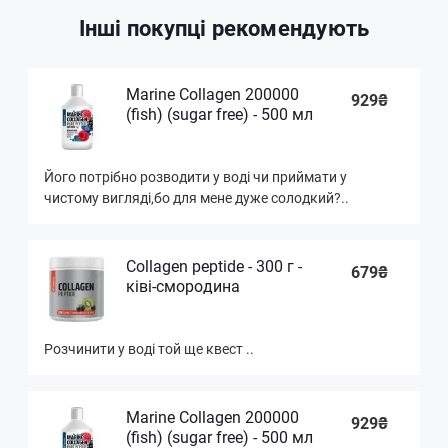
Інші покупці рекомендують
Marine Collagen 200000
929₴
(fish) (sugar free) - 500 мл
Його потрібно розводити у воді чи приймати у
чистому вигляді,бо для мене дуже солодкий?..
Collagen peptide - 300 г -
679₴
ківі-смородина
Розчинити у воді той ще квест ..
Marine Collagen 200000
929₴
(fish) (sugar free) - 500 мл