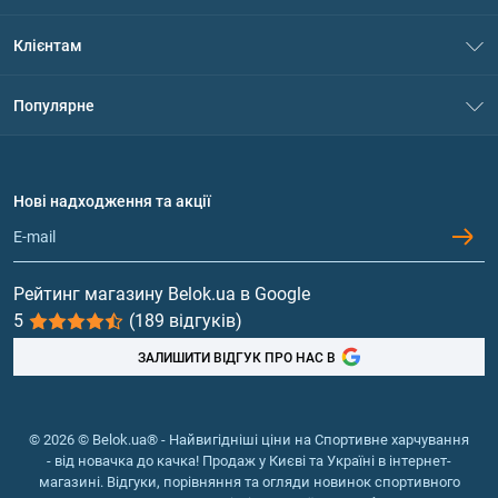
Про нас
Клієнтам
Контакти
Система знижок
Популярне
Політика конфіденційності
Доставка і оплата
Амінокислоти
Договір приєднання
Питання та відповіді
Протеїн
Нові надходження та акції
Обмін та повернення
Контакти та адреси магазинів
Гейнери
Вітаміни та мінерали
Рейтинг магазину Belok.ua в Google
5
(189 відгуків)
Риб'ячий жир, жирні кислоти
ЗАЛИШИТИ ВІДГУК ПРО НАС В
© 2026 © Belok.ua® - Найвигідніші ціни на Спортивне харчування
- від новачка до качка! Продаж у Києві та Україні в інтернет-
магазині. Відгуки, порівняння та огляди новинок спортивного