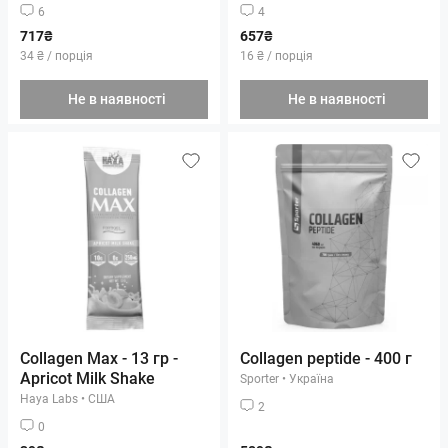
6
4
717₴
657₴
34 ₴ / порція
16 ₴ / порція
Не в наявності
Не в наявності
Collagen Max - 13 гр -
Collagen peptide - 400 г
Apricot Milk Shake
Sporter
•
Україна
Haya Labs
•
США
2
0