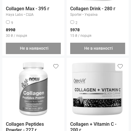
Collagen Max - 395 г
Collagen Drink - 280 г
Haya Labs
•
США
Sporter
•
Україна
9
2
899₴
597₴
30 ₴ / порція
15 ₴ / порція
Не в наявності
Не в наявності
Collagen Peptides
Collagen + Vitamin C -
Powder - 227 г
200 г