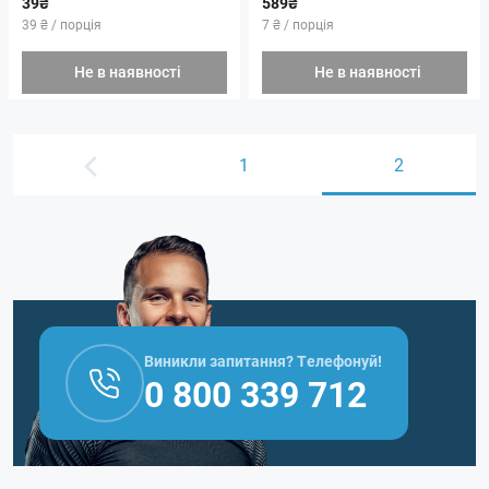
39₴
589₴
39 ₴ / порція
7 ₴ / порція
Не в наявності
Не в наявності
1
2
Виникли запитання? Телефонуй!
0 800 339 712