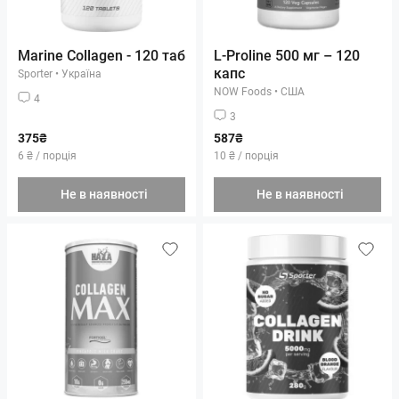
Marine Collagen - 120 таб
L-Proline 500 мг – 120
капс
Sporter
•
Україна
NOW Foods
•
США
4
3
375₴
587₴
6 ₴ / порція
10 ₴ / порція
Не в наявності
Не в наявності