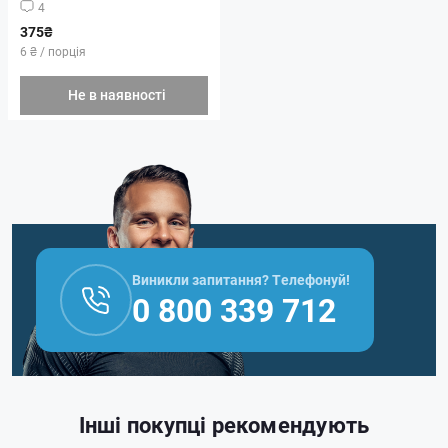
4
375₴
6 ₴ / порція
Не в наявності
Виникли запитання? Телефонуй!
0 800 339 712
Інші покупці рекомендують