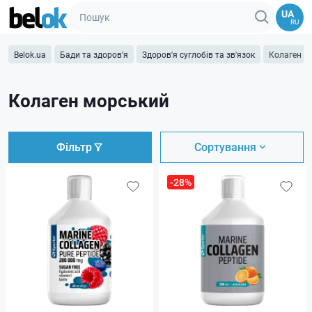
UA
RU
Belok.ua
Бади та здоров'я
Здоров'я суглобів та зв'язок
Колаген м
Колаген морський
Фільтр
Сортування
-28%