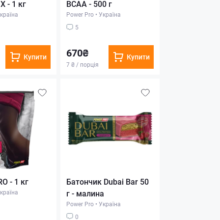
X - 1 кг
BCAA - 500 г
країна
Power Pro
•
Україна
5
670₴
Купити
Купити
7 ₴ / порція
O - 1 кг
Батончик Dubai Bar 50
країна
г - малина
Power Pro
•
Україна
0