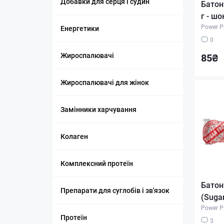
Добавки для серця і судин
Батон
г - ш
Power P
Енергетики
0
Жироспалювачі
85₴
Жироспалювачі для жінок
Замінники харчування
Колаген
Комплексний протеїн
Батон
Препарати для суглобів і зв'язок
(Sugar
Power P
Протеїн
3