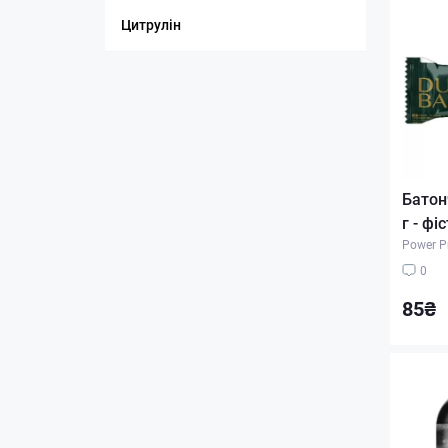
Цитрулін
Батон
г - фі
Power P
0
85₴