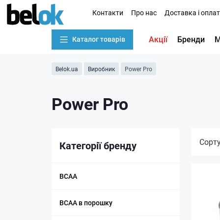
Контакти
Про нас
Доставка і опла
Акції
Бренди
М
Каталог товарів
Belok.ua
Виробник
Power Pro
Power Pro
Сорт
Категорії бренду
BCAA
BCAA в порошку