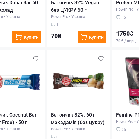
чик Dubai Bar 50
Батончик 32% Vegan
Protein MI
околад
без ЦУКРУ 60 г
Power Pro
•
У
ro
•
Україна
Power Pro
•
Україна
15
1
1750₴
70₴
Купити
Купити
70 ₴ / порція
чик Сoconut Bar
Батончик 32%, 60 г -
Femine-PR
 Free) - 50 г
макадамія (без цукру)
Power Pro
•
У
ro
•
Україна
Power Pro
•
Україна
25
0