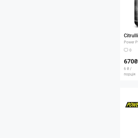
Citrul
Power P
0
670₴
6 ₴ /
порція