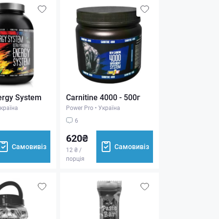
ergy System
Carnitine 4000 - 500г
країна
Power Pro
•
Україна
6
620₴
Самовивіз
Самовивіз
12 ₴ /
порція