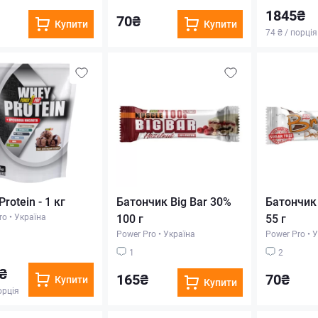
1845₴
70₴
Купити
Купити
74 ₴ / порція
rotein - 1 кг
Батончик Big Bar 30%
Батончик 
ro
•
Україна
100 г
55 г
Power Pro
•
Україна
Power Pro
•
У
1
2
₴
165₴
70₴
Купити
Купити
орція