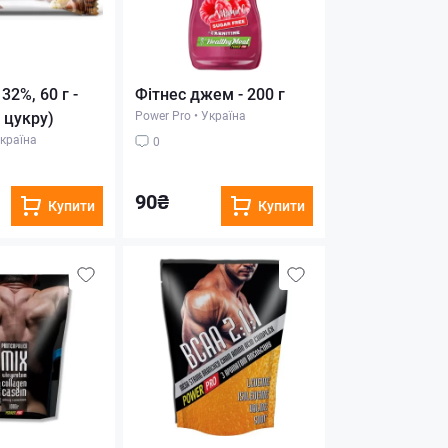
32%, 60 г -
Фітнес джем - 200 г
з цукру)
Power Pro
•
Україна
країна
0
90₴
Купити
Купити