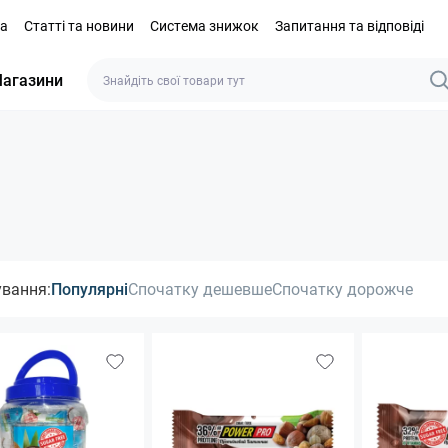
та
Статті та новини
Система знижок
Запитання та відповіді
агазини
ування:
Популярні
Спочатку дешевше
Спочатку дорожче