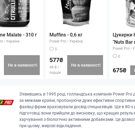
line Malate - 310 г
Muffins - 0,6 кг
Цукерки H
ro
•
Україна
Power Pro
•
Україна
"Nuts Bar 
Power Pro
•
У
5
0
577₴
Не в наявності
Не в наявності
48 ₴ /
675₴
порція
З'явившись в 1995 році, голландська компанія Power Pro
за межами країни, пропонуючи дуже ефективне спортивне 
фахівці фірми враховували досвід спецназівців. Ще в 80-х
підготовці, вони прийшли до висновку, що кращих резуль
харчування з біологічно активними добавками. Це дозво
при цьому, жирові відкладення.