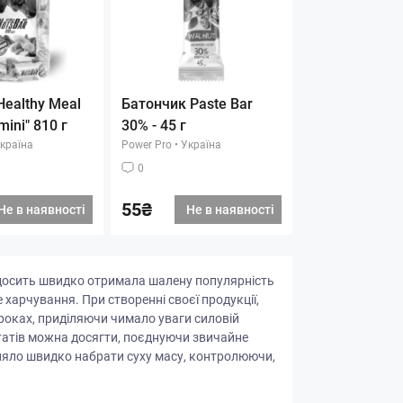
ealthy Meal
Батончик Paste Bar
mini" 810 г
30% - 45 г
країна
Power Pro
•
Україна
0
55₴
Не в наявності
Не в наявності
 досить швидко отримала шалену популярність
харчування. При створенні своєї продукції,
 роках, приділяючи чимало уваги силовій
татів можна досягти, поєднуючи звичайне
ляло швидко набрати суху масу, контролюючи,