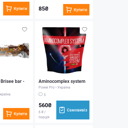
85₴
Купити
Купити
Brisee bar -
Aminocomplex system
Power Pro
•
Україна
країна
5
560₴
Самовивіз
6 ₴ /
Купити
порція