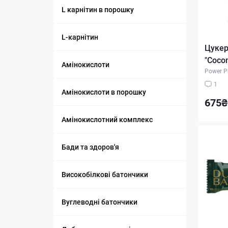
L карнітин в порошку
L-карнітин
Цукер
"Cocon
Амінокислоти
Power P
1
Амінокислоти в порошку
675₴
Амінокислотний комплекс
Бади та здоров'я
Високобілкові батончики
Вуглеводні батончики