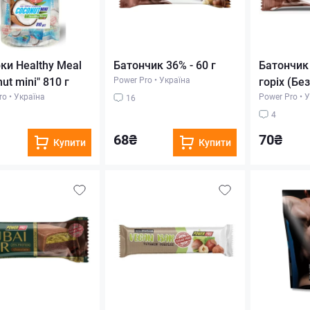
ки Healthy Meal
Батончик 36% - 60 г
Батончик 
ut mini" 810 г
Power Pro
•
Україна
горіх (Бе
ro
•
Україна
Power Pro
•
У
16
4
68₴
70₴
Купити
Купити