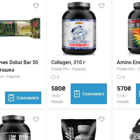
чик Dubai Bar 50
Collagen, 310 г
Amino En
сташка
Power Pro
•
Україна
Power Pro
•
У
ro
•
Україна
0
4
580₴
570₴
Самовивіз
19 ₴ /
11 ₴ /
Самовивіз
порція
порція