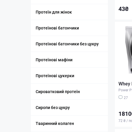
43₴
Протеїн для жінок
Протеїнові батончики
Протеїнові батончики без цукру
Протеїнові мафіни
Протеїнові цукерки
Whey P
Power P
Сироватковий протеїн
27
Сиропи без цукру
1810
72 ₴ / п
Тваринний колаген