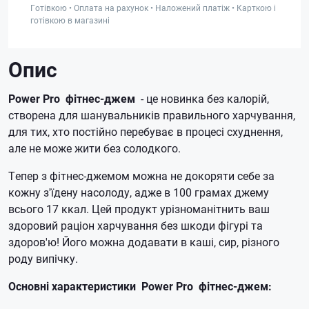
Готівкою • Оплата на рахунок • Наложений платіж • Карткою і
готівкою в магазині
Опис
Power Pro
фітнес-джем
- це новинка без калорій,
створена для шанувальників правильного харчування,
для тих, хто постійно перебуває в процесі схуднення,
але не може жити без солодкого.
Тепер з фітнес-джемом можна не докоряти себе за
кожну з'їдену насолоду, адже в 100 грамах джему
всього 17 ккал.
Цей продукт урізноманітнить ваш
здоровий раціон харчування без шкоди фігурі та
здоров'ю!
Його можна додавати в каші, сир, різного
роду випічку.
Основні характеристики
Power Pro
фітнес-джем
: