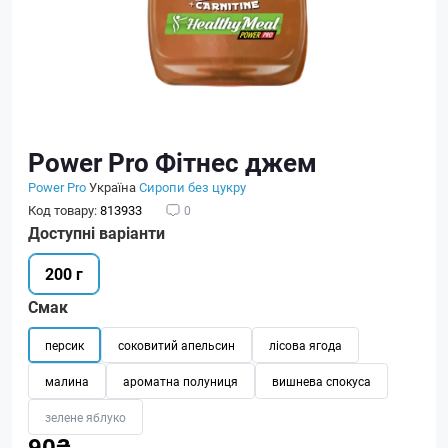
Power Pro Фітнес джем
Power Pro
Україна
Сиропи без цукру
Код товару:
813933
0
Доступні варіанти
200 г
Смак
персик
соковитий апельсин
лісова ягода
малина
ароматна полуниця
вишнева спокуса
зелене яблуко
90₴