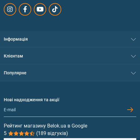
Інформація
Про нас
Клієнтам
Контакти
Система знижок
Популярне
Політика конфіденційності
Доставка і оплата
Амінокислоти
Договір приєднання
Питання та відповіді
Протеїн
Нові надходження та акції
Обмін та повернення
Контакти та адреси магазинів
Гейнери
Вітаміни та мінерали
Рейтинг магазину Belok.ua в Google
5
(189 відгуків)
Риб'ячий жир, жирні кислоти