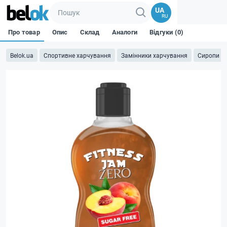
UA
RU
Про товар
Опис
Склад
Аналоги
Відгуки (0)
Belok.ua
Спортивне харчування
Замінники харчування
Сиропи бе