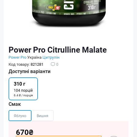
Power Pro Citrulline Malate
Power Pro
Україна
Цитрулін
Код товару:
821281
0
Доступні варіанти
310 г
104 порцій
6.4 ₴ / порція
Смак
Яблуко
Вишня
670₴