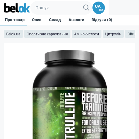
UA
RU
Про товар
Опис
Склад
Аналоги
Відгуки (0)
Belok.ua
Спортивне харчування
Амінокислоти
Цитрулін
Citrull