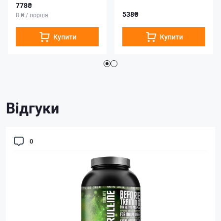
778₴
538₴
8 ₴ / порція
Купити
Купити
Відгуки
0