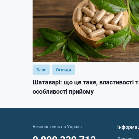
Блог
Огляди
Шатаварі: що це таке, властивості т
особливості прийому
Безкоштовно по Україні
Інформа
Про нас