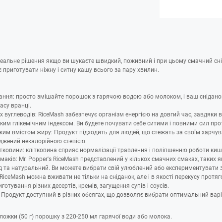
ідеальне рішення якщо ви шукаєте швидкий, поживний і при цьому смачний сн
 приготувати ніжну і ситну кашу всього за пару хвилин.
ння: просто змішайте порошок з гарячою водою або молоком, і ваш сніданок
часу вранці.
 вуглеводів: RiceMash забезпечує організм енергією на довгий час, завдяки 
ьким глікемічним індексом. Ви будете почувати себе ситими і повними сил про
зьким вмістом жиру: Продукт підходить для людей, що стежать за своїм харчув
джений некалорійною стевією.
ітковини: клітковина сприяє нормалізації травлення і поліпшенню роботи ки
маків: Mr. Popper's RiceMash представлений у кількох смачних смаках, таких я
 та натуральний. Ви можете вибрати свій улюблений або експериментувати з
RiceMash можна вживати не тільки на сніданок, але і в якості перекусу протяг
готування різних десертів, кремів, загущення супів і соусів.
 Продукт доступний в різних обсягах, що дозволяє вибрати оптимальний вар
 ложки (50 г) порошку з 220-250 мл гарячої води або молока.