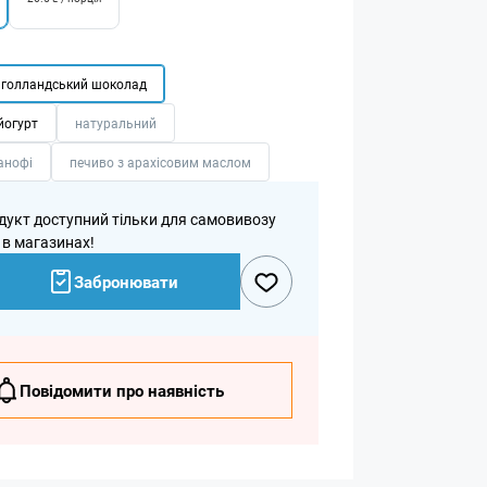
 голландський шоколад
йогурт
натуральний
анофі
печиво з арахісовим маслом
дукт доступний тільки для самовивозу
 в магазинах!
Забронювати
Повідомити про наявність