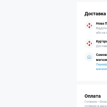
Доставка
Нова 
Відділе
або на
Кур’єр
Доставк
Самови
магази
Перевір
магази
Оплата
Готівкою • Опла
готівкою в мага