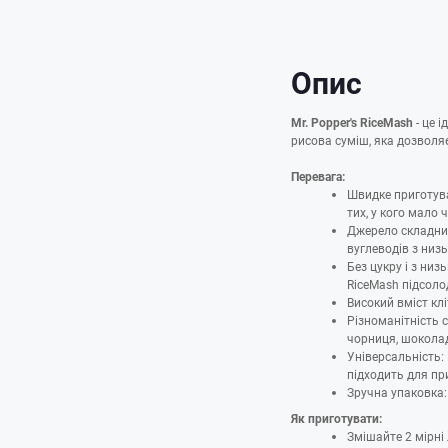
Опис
Mr. Popper's RiceMash
- це 
рисова суміш, яка дозволяє
Перевага:
Швидке приготува
тих, у кого мало 
Джерело складних
вуглеводів з низ
Без цукру і з ни
RiceMash підсоло
Високий вміст кл
Різноманітність с
чорниця, шоколад
Універсальність: 
підходить для при
Зручна упаковка:
Як приготувати:
Змішайте 2 мірні