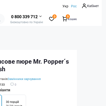
Кабінет
Укр
Рос
0 800 339 712
0
0
Кошик
Безкоштовно по Україні
сове пюре Mr. Popper´s
sh
танія
Замінники харчування
133
0
ріанти
30 порцій
26.5 ₴ / порція