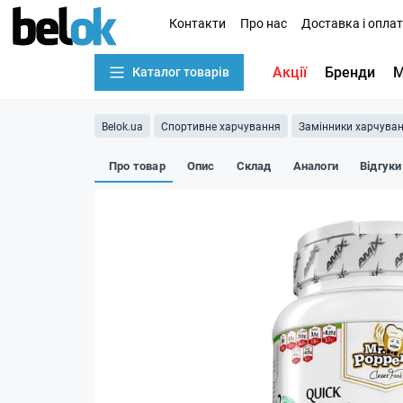
Контакти
Про нас
Доставка і опла
Акції
Бренди
М
Каталог товарів
Belok.ua
Спортивне харчування
Замінники харчува
Про товар
Опис
Склад
Аналоги
Відгуки