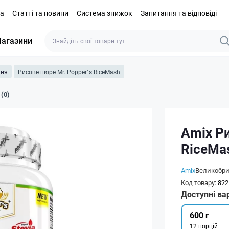
та
Статті та новини
Система знижок
Запитання та відповіді
агазини
ння
Рисове пюре Mr. Popper´s RiceMash
 (0)
Amix Ри
RiceMa
Amix
Великобри
Код товару:
822
Доступні ва
600 г
12 порцій