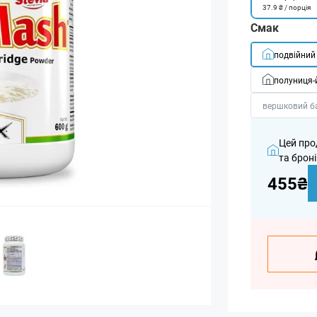
37.9 ₴ / порція
Смак
подвійний
полуниця-
вершковий б
Цей про
та броні
455₴