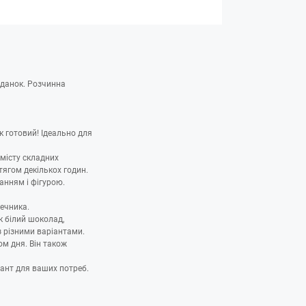
іданок. Розчинна
 готовий! Ідеально для
вмісту складних
тягом декількох годин.
анням і фігурою.
шечника.
к білий шоколад,
 різними варіантами.
ом дня. Він також
іант для ваших потреб.