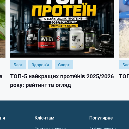
Блог
Здоров’я
Спорт
Бл
а
ТОП-5 найкращих протеїнів 2025/2026
ТОП
року: рейтинг та огляд
ція
Клієнтам
Популярне
Система знижок
Амінокислоти