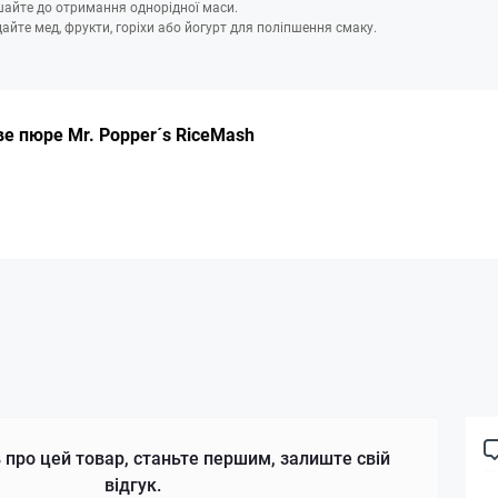
айте до отримання однорідної маси.
айте мед, фрукти, горіхи або йогурт для поліпшення смаку.
е пюре Mr. Popper´s RiceMash
 про цей товар, станьте першим, залиште свій
відгук.