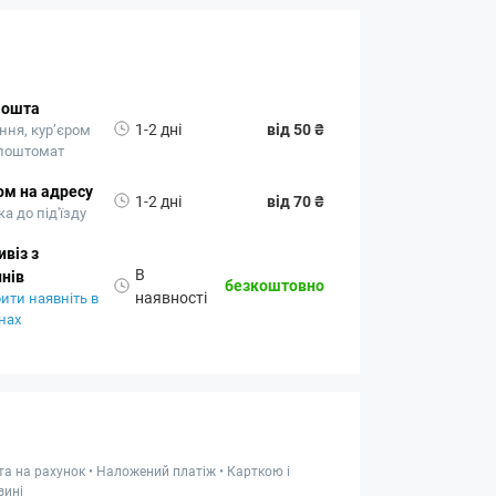
Пошта
1-2 дні
від 50 ₴
ння, кур’єром
 поштомат
ом на адресу
1-2 дні
від 70 ₴
а до під'їзду
віз з
В
нів
безкоштовно
наявності
ити наявніть в
нах
та на рахунок • Наложений платіж • Карткою і
зині