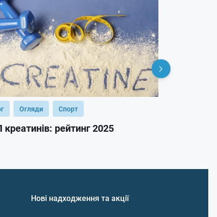
ог
Огляди
Спорт
Блог
Огл
 креатинів: рейтинг 2025
ТОП гейнер
Нові надходження та акції