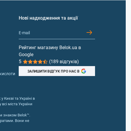
Ціна
477₴
Нові надходження та акції
825₴
2055₴
Рейтинг магазину Belok.ua в
1475₴
Google
5
(189 відгуків)
ЗАЛИШИТИ ВІДГУК ПРО НАС В
 кислоти
бляшкам і розвитку хвороб серця.
у Києві та Україні в
но для людей з артритом, астмою та
 всі міста України
м знаком Belok™.
нижує ймовірність хвороби Альцгеймера.
аратами. Вони не
и остеоартриті. Робить суглоби більш