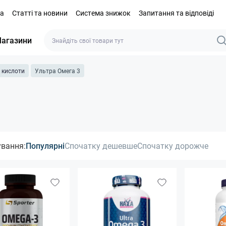
та
Статті та новини
Система знижок
Запитання та відповіді
агазини
і кислоти
Ультра Омега 3
ування:
Популярні
Спочатку дешевше
Спочатку дорожче