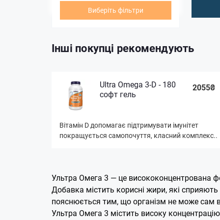
Виберіть фільтри
Інші покупці рекомендують
Ultra Omega 3-D - 180
2055₴
софт гель
Вітамін D допомагає підтримувати імунітет
покращується самопочуття, класний комплекс..
Ультра Омега 3 — це висококонцентрована фо
Добавка містить корисні жири, які сприяють
пояснюється тим, що організм не може сам в
Ультра Омега 3 містить високу концентрацію