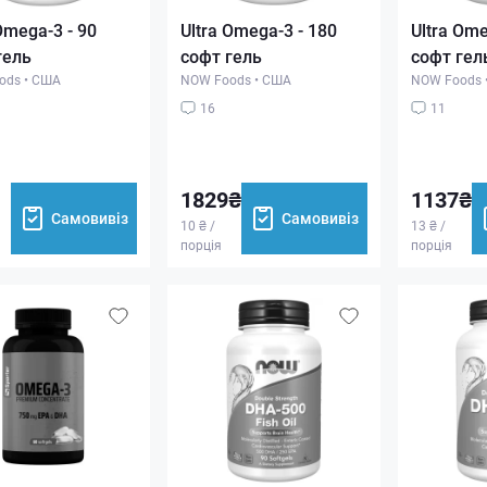
Omega-3 - 90
Ultra Omega-3 - 180
Ultra Ome
гель
софт гель
софт гел
ods
•
США
NOW Foods
•
США
NOW Foods
16
11
1829₴
1137₴
Самовивіз
Самовивіз
10 ₴ /
13 ₴ /
порція
порція