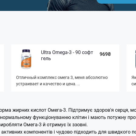
Ultra Omega-3 - 90 софт
969₴
гель
Отличный комплекс омега 3, меня абсолютно
Як
устраивает и качество и цена. ..
си
рма жирних кислот Омега-3. Підтримує здоров'я серця, моз
 нормальному функціонуванню клітин і мають потужну проти
иробляти Омега-3 й отримує їх ззовні.
 активних компонентів і чудово підходить для швидкого п