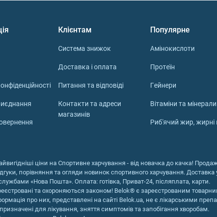
апсул
ція
Клієнтам
Популярне
Система знижок
Амінокислоти
Доставка і оплата
Протеїн
онфіденційності
Питання та відповіді
Гейнери
риєднання
Контакти та адреси
Вітаміни та мінерали
а ультра 3
магазинів
повернення
Риб'ячий жир, жирні
 адже добавка має безліч позитивних властивостей:
нь тригліцеридів у крові, запобігаючи атеросклеротичним 
еластичність судин, знижує ризик інфарктів та інсультів.
айвигідніші ціни на Спортивне харчування - від новачка до качка! Продаж 
Омега 3 зменшує хронічні запалення. Особливо це актуаль
ідгуки, порівняння та огляди новинок спортивного харчування. Доставка у
службами «Нова Пошта». Оплата: готівка, Приват-24, післяплата, карти.
реєстровані та охороняються законом! Belok® є зареєстрованим товарни
ліпшенню когнітивних функцій, концентрації та пам'яті, з
формація про них, представлені на сайті Belok.ua, не є лікарськими преп
гостроту зору, зменшує ризик вікових змін.
призначені для лікування, зняття симптомів та запобігання хворобам.
палення в суглобах, знижує больові відчуття і скутість пр