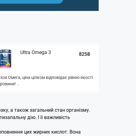
Ultra Omega 3
825₴
існі Омега, ціна цілком відповідає рівню якості
ровини! ..
ку, а також загальний стан організму.
запальну дію. І її важливість
оповнення цих жирних кислот. Вона