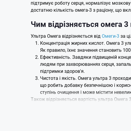
підтримує роботу серця, нормалізує мозкову
достатню кількість омега-3 з раціону, що вк
Чим відрізняється омега 3 
Ультра Омега відрізняється від
Омеги-3
за ці
Концентрація жирних кислот. Омега 3 ул
Як правило, їхнє значення становить 100
Ефективність. Завдяки підвищеній конц
людям при захворюваннях серця, запальн
підтримки здоров'я.
Чистота і якість. Омега ультра 3 проход
що робить добавку безпечнішою і корис
ступінь очищення і може містити невелик
Також відрізняється вартість ультра Омега 3
одну порцію і проходить складні процеси оч
Ул