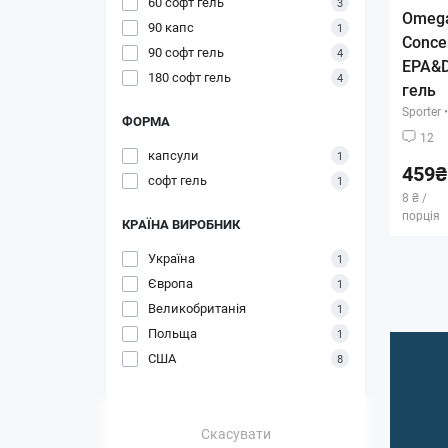
60 софт гель
3
Omega
90 капс
1
Conce
90 софт гель
4
EPA&D
180 софт гель
4
гель
Sporter
•
ФОРМА
12
капсули
1
459₴
софт гель
1
8 ₴ /
порція
КРАЇНА ВИРОБНИК
Україна
1
Європа
1
Великобританія
1
Польща
1
США
8
Скасувати