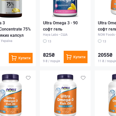
a 3
Ultra Omega 3 - 90
Ultra Ome
Concentrate 75%
софт гель
софт гел
'яких капсул
Haya Labs
•
США
NOW Foods
Україна
13
13
825₴
2055₴
Купити
Купити
9 ₴ / порція
11 ₴ / порці