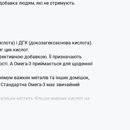
 добавка людям, які не отримують
слота) і ДГК (докозагексаєнова кислота).
г цих кислот.
ефективною добавкою. Її призначають
ості. А Омега-3 приймається для щоденної
мінімум важких металів та інших домішок,
. Стандартна Омега-3 має звичайний
оскільки містить більше жирних кислот на
a