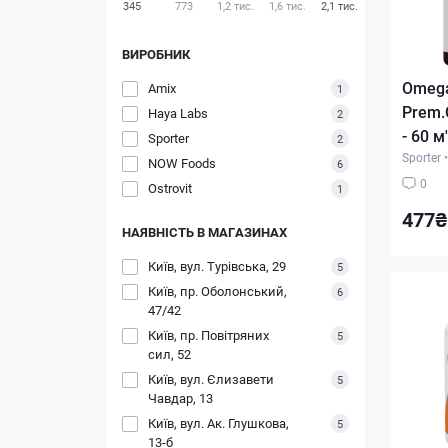
345
773
1,2 тис.
1,6 тис.
2,1 тис.
ВИРОБНИК
Omeg
Amix
1
Prem.
Haya Labs
2
- 60 м
Sporter
2
Sporter
•
NOW Foods
6
0
Ostrovit
1
477₴
НАЯВНІСТЬ В МАГАЗИНАХ
Київ, вул. Турівська, 29
5
Київ, пр. Оболонський,
6
47/42
Київ, пр. Повітряних
5
сил, 52
Київ, вул. Єлизавети
5
Чавдар, 13
Київ, вул. Ак. Глушкова,
5
13-б