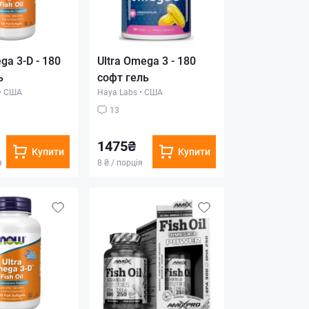
ga 3-D - 180
Ultra Omega 3 - 180
ь
софт гель
•
США
Haya Labs
•
США
13
1475₴
Купити
Купити
я
8 ₴ / порція