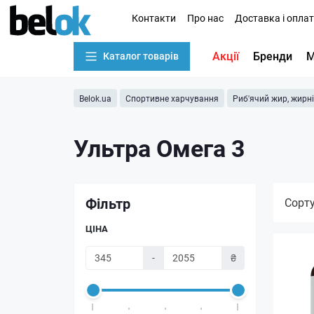
Контакти
Про нас
Доставка і опла
Акції
Бренди
М
Каталог товарів
Belok.ua
Спортивне харчування
Риб'ячий жир, жирн
Ультра Омега 3
Фільтр
Сорт
ЦІНА
-
₴