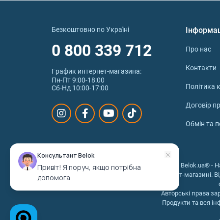
Найменування
Omega 3 Prem.Concentrate 75% - 60 м'яких к
Безкоштовно по Україні
Інформа
0 800 339 712
Ultra Omega 3 - 90 софт гель
Про нас
Ultra Omega 3-D - 180 софт гель
Контакти
График интернет‑магазина:
Пн-Пт 9:00-18:00
Ultra Omega 3 - 180 софт гель
Політика к
Сб-Нд 10:00-17:00
Договір п
Позитивні властивості омег
Обмін та 
В ультра Омега 3 користь досить величезна,
Підтримує
здоров'я серця
. Зменшує ріве
Консультант Belok
Нормалізує артеріальний тиск, покращує 
© 2026 © Belok.ua® - Н
Привіт! Я поруч, якщо потрібна
Має протизапальні властивості. Ультра 
інтернет-магазині. В
допомога
іншими запальними захворюваннями.
Авторські права за
Стимулює мозкову активність. Сприяє по
Продукти та вся ін
Підтримує зір. Ультра Омега 3 покращує 
Підтримує здоров'я суглобів. Зменшує за