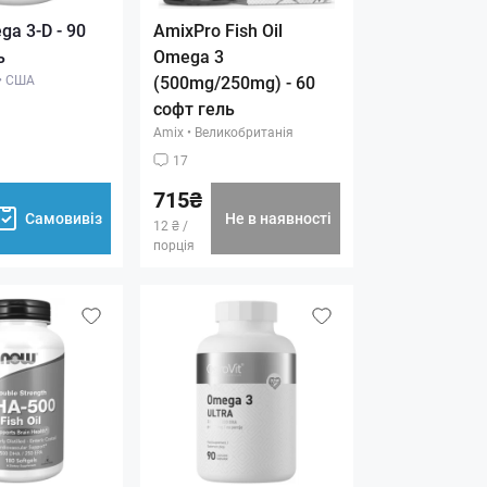
ga 3-D - 90
AmixPro Fish Oil
ь
Omega 3
•
США
(500mg/250mg) - 60
софт гель
Amix
•
Великобританія
17
715₴
Самовивіз
Не в наявності
12 ₴ /
порція