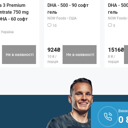
 3 Premium
DHA - 500 - 90 софт
DHA - 500
ntrate 750 mg
гель
гель
HA - 60 софт
NOW Foods
•
США
NOW Foods
10
5
Україна
924₴
1516₴
Не в наявності
Не в наявності
10 ₴ /
8 ₴ /
порція
порція
Вини
0 