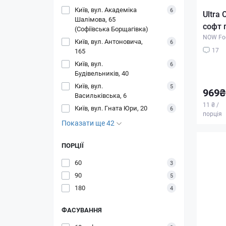
Київ, вул. Академіка
6
Ultra 
Шалімова, 65
софт 
(Софіївська Борщагівка)
NOW Fo
Київ, вул. Антоновича,
6
17
165
Київ, вул.
6
Будівельників, 40
Київ, вул.
5
969₴
Васильківська, 6
11 ₴ /
Київ, вул. Гната Юри, 20
6
порція
Показати ще 42
ПОРЦІЇ
60
3
90
5
180
4
ФАСУВАННЯ