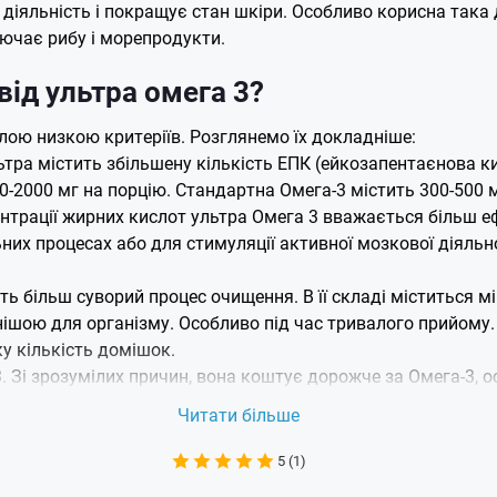
 діяльність і покращує стан шкіри. Особливо корисна така
лючає рибу і морепродукти.
від ультра омега 3?
лою низкою критеріїв. Розглянемо їх докладніше:
ьтра містить збільшену кількість ЕПК (ейкозапентаєнова ки
0-2000 мг на порцію. Стандартна Омега-3 містить 300-500 м
ентрації жирних кислот ультра Омега 3 вважається більш 
их процесах або для стимуляції активної мозкової діяльн
ить більш суворий процес очищення. В її складі міститься 
нішою для організму. Особливо під час тривалого прийому
у кількість домішок.
. Зі зрозумілих причин, вона коштує дорожче за Омега-3, 
ищення.
Читати більше
ьтра Омега 3 — ціни на сайті Belok.u
5 (1)