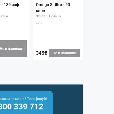
 - 180 софт
Omega 3 Ultra - 90
капс
•
США
Ostrovit
•
Польща
0
Не в наявності
345₴
Не в наявності
кли запитання? Телефонуй!
800 339 712