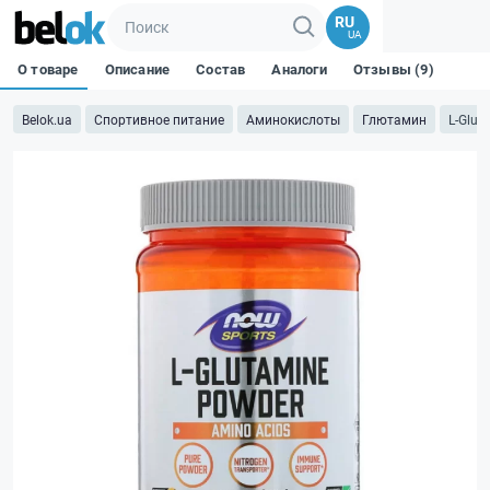
RU
UA
О товаре
Описание
Состав
Аналоги
Отзывы (9)
Belok.ua
Спортивное питание
Аминокислоты
Глютамин
L-Gluta