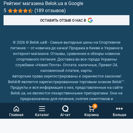
Витамины и минералы
Рейтинг магазина Belok.ua в Google
5
(189 отзывов)
Рыбий жир, жирные кислоты
ОСТАВИТЬ ОТЗЫВ О НАС В
© 2026 © Belok.ua® - Самые выгодные цены на Спортивное
питание — от новичка до качка! Продажа в Киеве и Украине в
интернет-магазине. Отзывы, сравнение и обзоры новинок
спортивного питания. Доставка во все города Украины
службами «Новая Почта». Оплата: наличные, Приват-24,
наложенный платеж, карты.
Авторские права зерегистрированы и охраняются законом!
Belok® является зарегистрированным торговым знаком Belok™.
Продукты и вся информация о них, представленные на сайте
Belok.ua, не являются лекарственными препаратами. Они не
предназначены для лечения, снятия симптомов и
предотвращения болезней.
0
Интернет магазин Belok.ua
››
Интернет магазин спортивного
Главная
Каталог
AI чат
Корзина
Больше
питания