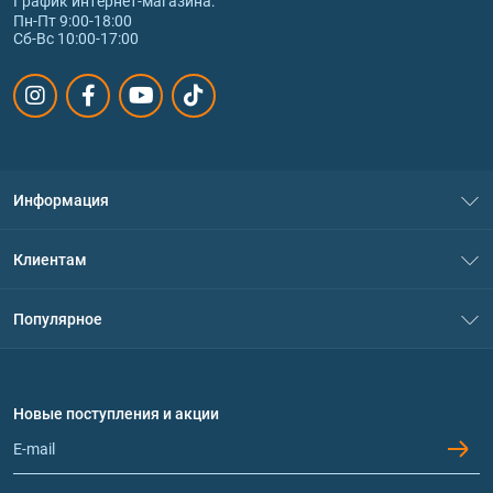
График интернет‑магазина:
Пн-Пт 9:00-18:00
Сб-Вс 10:00-17:00
Информация
О нас
Клиентам
Контакты
Система скидок
Популярное
Политика конфиденциальности
Доставка и оплата
Аминокислоты
Договор присоединения
Вопросы и ответы
Протеин
Новые поступления и акции
Обмен и возврат
Контакты и адреса магазинов
Гейнеры