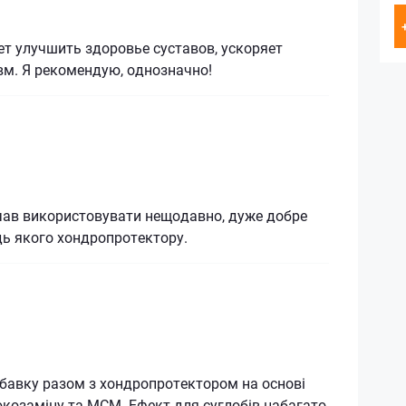
т улучшить здоровье суставов, ускоряет
вм. Я рекомендую, однозначно!
чав використовувати нещодавно, дуже добре
ь якого хондропротектору.
бавку разом з хондропротектором на основі
юкозаміну та МСМ. Ефект для суглобів набагато