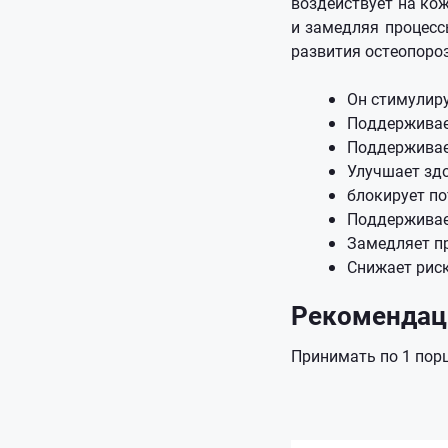
воздействует на ко
и замедляя процесс
развития остеопороз
Он стимулир
Поддерживае
Поддерживае
Улучшает зд
блокирует п
Поддерживае
Замедляет п
Снижает рис
Рекомендац
Принимать по 1 порц