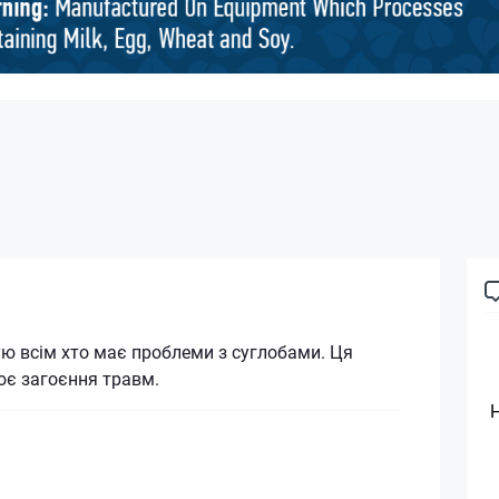
ю всім хто має проблеми з суглобами. Ця
ює загоєння травм.