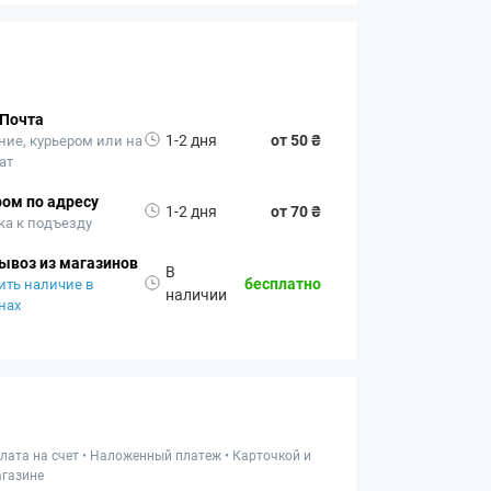
 Почта
1-2 дня
от 50 ₴
ние, курьером или на
ат
ом по адресу
1-2 дня
от 70 ₴
ка к подъезду
ывоз из магазинов
В
бесплатно
ить наличие в
наличии
нах
лата на счет • Наложенный платеж • Карточкой и
газине