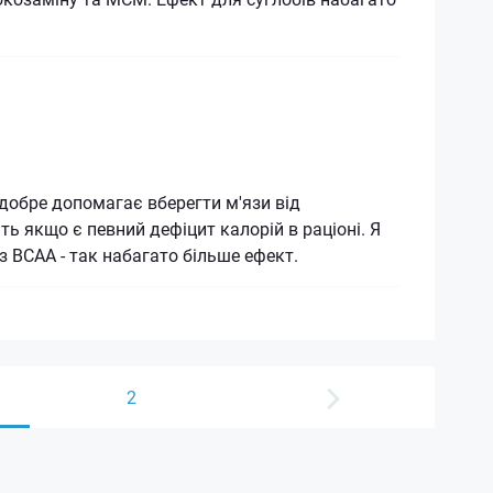
добре допомагає вберегти м'язи від
ть якщо є певний дефіцит калорій в раціоні. Я
з ВСАА - так набагато більше ефект.
2