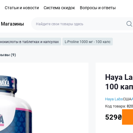
Статьи и новости
Система скидок
Вопросы и ответы
Магазины
нокислоты в таблетках и капсулах
L-Proline 1000 мг - 100 капс
зывы (9)
Haya La
100 ка
Haya Labs
США
Код товара:
820
529₴