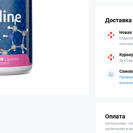
Доставка
Новая
Отделе
почтом
Курьер
Достав
Самов
Провер
магази
Оплата
Наличными • Оп
наличными в ма