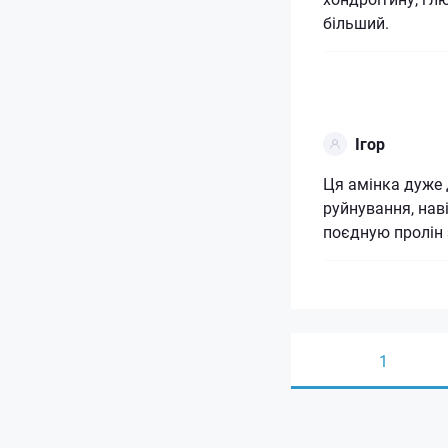
більший.
Ігор
Ця амінка дуже 
руйнування, наві
поєдную пролін 
1