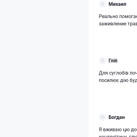
Михаил
Реально помогае
заживление тра
Гліб
Для суглобів по
посилює дію буд
Богдан
Я вживаю цю до
хондроїтину, гл