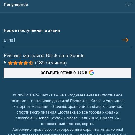
Популярное
Политика конфиденциальности
Доставка и оплата
Аминокислоты
Договор присоединения
Вопросы и ответы
Протеин
Новые поступления и акции
Обмен и возврат
Контакты и адреса магазинов
Гейнеры
Витамины и минералы
Рейтинг магазина Belok.ua в Google
5
(189 отзывов)
Рыбий жир, жирные кислоты
ОСТАВИТЬ ОТЗЫВ О НАС В
© 2026 © Belok.ua® - Самые выгодные цены на Спортивное
питание — от новичка до качка! Продажа в Киеве и Украине в
интернет-магазине. Отзывы, сравнение и обзоры новинок
спортивного питания. Доставка во все города Украины
службами «Новая Почта». Оплата: наличные, Приват-24,
наложенный платеж, карты.
Авторские права зерегистрированы и охраняются законом!