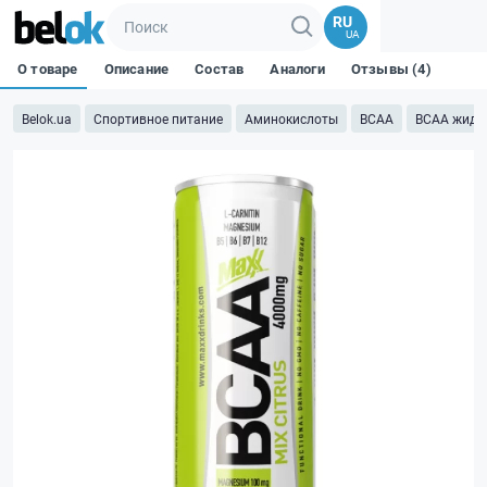
RU
UA
О товаре
Описание
Состав
Аналоги
Отзывы (4)
Belok.ua
Спортивное питание
Аминокислоты
BCAA
BCAA жидк