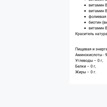
витамин В2
витамин В1
фолиевая 
биотин (ви
витамин В
Краситель натура
Пищевая и энерге
Аминокислоты - 99
Углеводы – 0 г,
Белки – 0 г,
Жиры – 0 г.