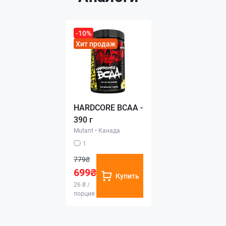
-10%
Хит продаж
HARDCORE BCAA -
390 г
Mutant
•
Канада
1
779₴
699₴
Купить
26 ₴ /
порция