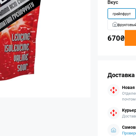
Вкус
грейпфрут
фруктовы
670₴
Доставка
Новая
Отделе
почтом
Курьер
Достав
Самов
Провер