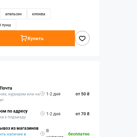
апельсин
клюква
й пунш
Купить
 Почта
1-2 дня
от 50 ₴
ние, курьером или на
ат
ом по адресу
1-2 дня
от 70 ₴
ка к подъезду
ывоз из магазинов
В
бесплатно
ить наличие в
наличии