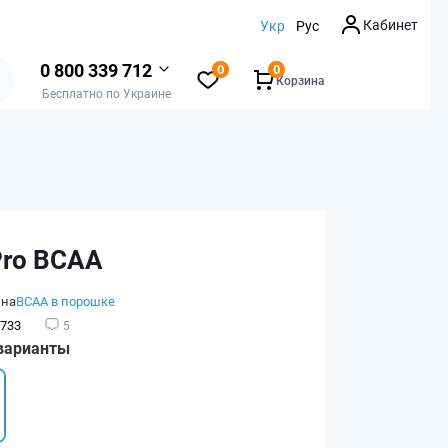
Кабинет
Укр
Рус
0 800 339 712
0
0
Корзина
Бесплатно по Украине
Pro BCAA
ина
BCAA в порошке
733
5
варианты