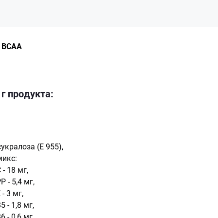
o BCAA
 г продукта:
укралоза (Е 955),
икс:
- 18 мг,
 - 5,4 мг,
- 3 мг,
 - 1,8 мг,
 - 0,6 мг,