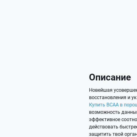
Описание
Новейшая усовершен
восстановления и у
Купить ВСАА в поро
возможность данным
эффективное соотнош
действовать быстре
защитить твой орга