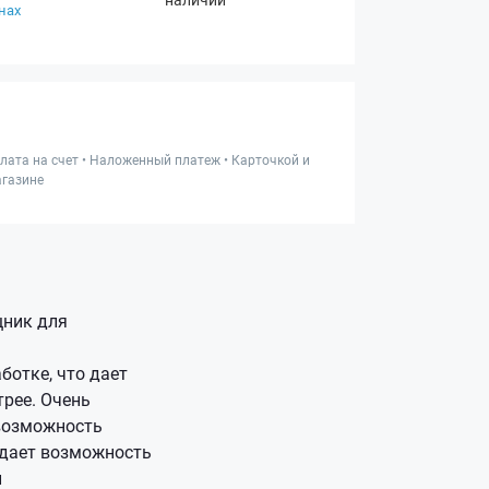
нах
лата на счет • Наложенный платеж • Карточкой и
газине
щник для
ботке, что дает
рее. Очень
 возможность
 дает возможность
и