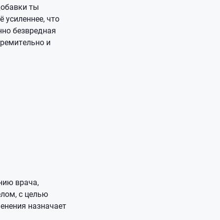
добавки ты
 усиленнее, что
нно безвредная
тремительно и
нию врача,
лом, с целью
менения назначает