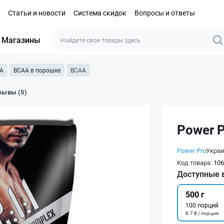
Статьи и новости
Система скидок
Вопросы и ответы
Магазины
A
BCAA в порошке
BCAA
зывы (5)
Power 
Power Pro
Укра
Код товара:
106
Доступные 
500 г
100 порций
6.7 ₴ / порция