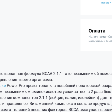
магази
Оплата
Наличными • Оп
наличными в ма
ствованная формула BCAA 2:1:1 - это незаменимый помо
крепления твоего организма.
шке
Power Pro презентованы в новейшей новаторской разра
 незаменимым аминокислотам усваиваться в 2 раза быст
ение компонентов 2:1:1 (лейцин, валин, изолейцин) дает
е и правильнее. Витаминный комплекс в составе продукта
низм от влияний внешних факторов.
ВССА выступает в рол