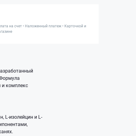
лата на счет • Наложенный платеж • Карточкой и
газине
разработанный
 Формула
н и комплекс
 L-изолейцин и L-
мпонентами,
канях.