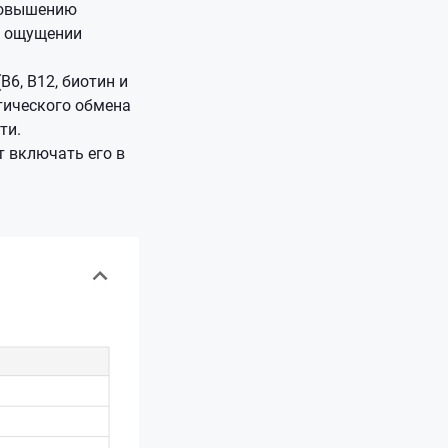
повышению
и ощущении
6, B12, биотин и
тического обмена
ти.
т включать его в