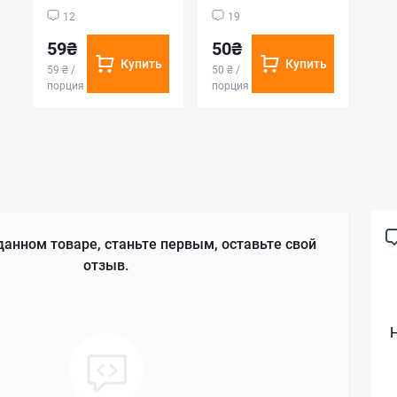
12
19
59₴
50₴
Купить
Купить
59 ₴ /
50 ₴ /
порция
порция
данном товаре, станьте первым, оставьте свой
отзыв.