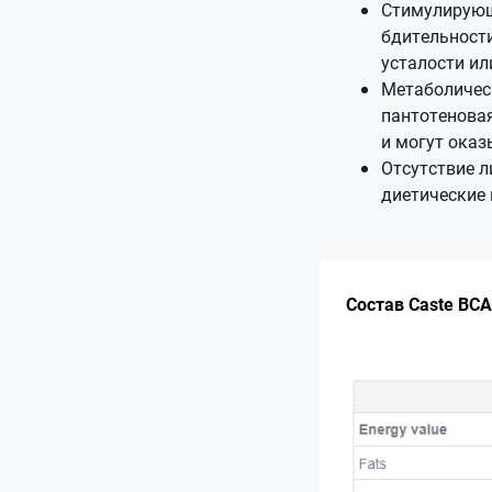
Стимулирующ
бдительности
усталости ил
Метаболическ
пантотенова
и могут оказ
Отсутствие л
диетические 
Состав Caste BCAA