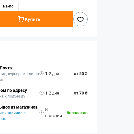
манго
Купить
 Почта
1-2 дня
от 50 ₴
ние, курьером или на
ат
ом по адресу
1-2 дня
от 70 ₴
ка к подъезду
ывоз из магазинов
В
бесплатно
ить наличие в
наличии
нах