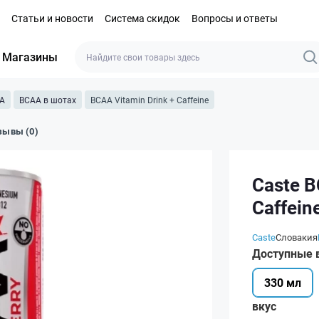
Статьи и новости
Система скидок
Вопросы и ответы
Магазины
A
BCAA в шотах
BCAA Vitamin Drink + Caffeine
зывы (0)
Caste B
Caffein
Caste
Словакия
Доступные 
330 мл
вкус