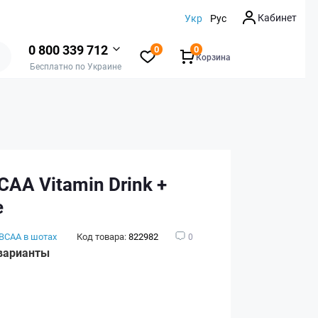
Кабинет
Укр
Рус
0 800 339 712
0
0
Корзина
Бесплатно по Украине
CAA Vitamin Drink +
e
BCAA в шотах
Код товара:
822982
0
варианты