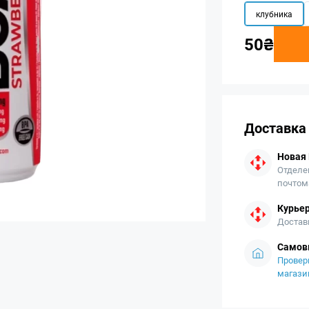
клубника
50₴
Доставка
Новая
Отделе
почтом
Курьер
Достав
Самов
Провер
магази