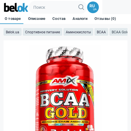
RU
UA
О товаре
Описание
Состав
Аналоги
Отзывы (0)
Belok.ua
Спортивное питание
Аминокислоты
BCAA
BCAA Gold -