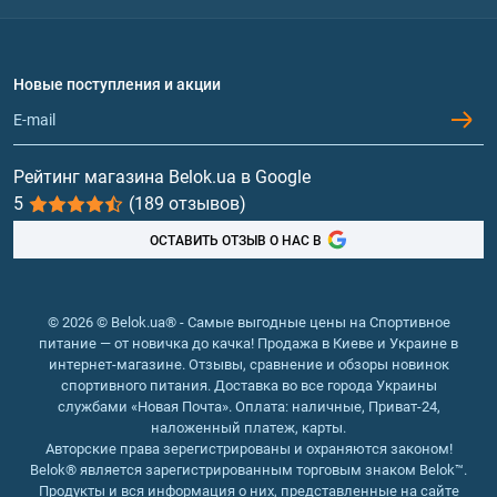
Политика конфиденциальности
Доставка и оплата
Аминокислоты
Договор присоединения
Вопросы и ответы
Протеин
Новые поступления и акции
Обмен и возврат
Контакты и адреса магазинов
Гейнеры
Витамины и минералы
Рейтинг магазина Belok.ua в Google
5
(189 отзывов)
Рыбий жир, жирные кислоты
ОСТАВИТЬ ОТЗЫВ О НАС В
© 2026 © Belok.ua® - Самые выгодные цены на Спортивное
питание — от новичка до качка! Продажа в Киеве и Украине в
интернет-магазине. Отзывы, сравнение и обзоры новинок
спортивного питания. Доставка во все города Украины
службами «Новая Почта». Оплата: наличные, Приват-24,
наложенный платеж, карты.
Авторские права зерегистрированы и охраняются законом!
Belok® является зарегистрированным торговым знаком Belok™.
Продукты и вся информация о них, представленные на сайте