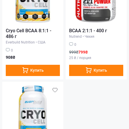
Cryo Cell BCAA 8:1:1 -
BCAA 2:1:1 - 400 г
486 г
Nutrend
•
Чехия
Everbuild Nutrition
•
США
0
0
999₴
799₴
908₴
25 ₴ / порция
Купить
Купить