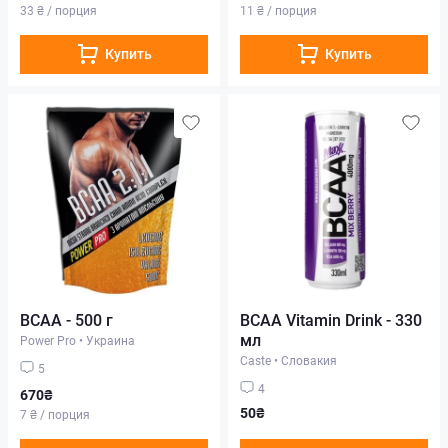
33 ₴ / порция
11 ₴ / порция
Купить
Купить
BCAA - 500 г
BCAA Vitamin Drink - 330
мл
Power Pro
•
Украина
Caste
•
Словакия
5
4
670₴
50₴
7 ₴ / порция