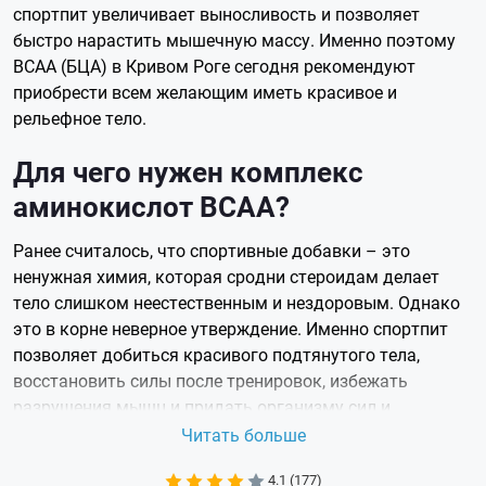
спортпит увеличивает выносливость и позволяет
быстро нарастить мышечную массу. Именно поэтому
BCAA (БЦА) в Кривом Роге сегодня рекомендуют
приобрести всем желающим иметь красивое и
рельефное тело.
Для чего нужен комплекс
аминокислот ВСАА?
Ранее считалось, что спортивные добавки – это
ненужная химия, которая сродни стероидам делает
тело слишком неестественным и нездоровым. Однако
это в корне неверное утверждение. Именно спортпит
позволяет добиться красивого подтянутого тела,
восстановить силы после тренировок, избежать
разрушения мышц и придать организму сил и
жизненной энергии.
Читать больше
BCAA – спортивное питание, которое состоит из трех
4.1 (177)
незаменимых аминокислот: лейцина, изолейцина и