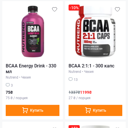
-10%
BCAA Energy Drink - 330
BCAA 2:1:1 - 300 капс
мл
Nutrend
•
Чехия
Nutrend
•
Чехия
13
3
75₴
1337₴
1199₴
75 ₴ / порция
27 ₴ / порция
Купить
Купить