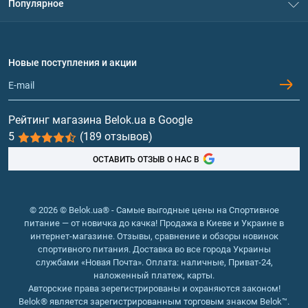
Популярное
Политика конфиденциальности
Доставка и оплата
Если вы хотите купить аминокислоты BCAA в Кривом
Аминокислоты
Роге, важно тщательно подойти к выбору спортивной
Договор присоединения
Вопросы и ответы
добавки. Тем более сегодня, когда на полках
Протеин
Новые поступления и акции
Обмен и возврат
магазинов представлен такой широкий ассортимент
Контакты и адреса магазинов
Гейнеры
различной продукции, как для начинающих
спортсменов, так и для профессиональных атлетов и
Витамины и минералы
Рейтинг магазина Belok.ua в Google
бодибилдеров. Перед покупкой обязательно обратите
5
(189 отзывов)
внимание на:
Рыбий жир, жирные кислоты
Пропорции аминокислот в составе. Идеальным
ОСТАВИТЬ ОТЗЫВ О НАС В
считается соотношение лейцин, изолейцин и валин
равное: 3:1:2 или же 2:1:1.
Наличие дополнительных витаминов и
© 2026 © Belok.ua® - Самые выгодные цены на Спортивное
микроэлементов. Многие производители сегодня
питание — от новичка до качка! Продажа в Киеве и Украине в
добавляют в комплекс полезные витамины для
интернет-магазине. Отзывы, сравнение и обзоры новинок
спортивного питания. Доставка во все города Украины
спортсменов, а также калий, натрий и т.д. Все это
службами «Новая Почта». Оплата: наличные, Приват-24,
позволяет насытить организм полезными
наложенный платеж, карты.
микроэлементами и помочь ему восстановиться
Авторские права зерегистрированы и охраняются законом!
Belok® является зарегистрированным торговым знаком Belok™.
после тренировок.