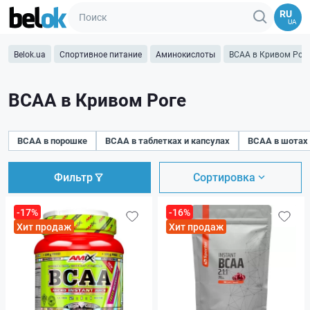
RU
UA
Belok.ua
Спортивное питание
Аминокислоты
BCAA в Кривом Рог
BCAA в Кривом Роге
BCAA в порошке
BCAA в таблетках и капсулах
BCAA в шотах
Фильтр
Сортировка
-17%
-16%
Хит продаж
Хит продаж