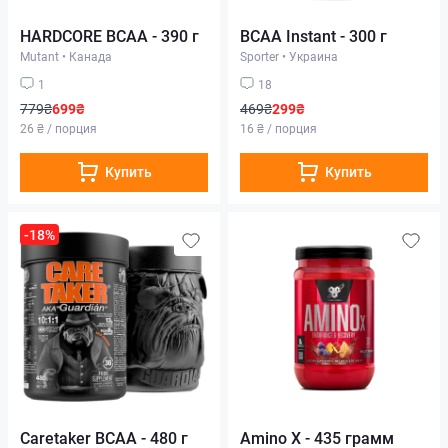
HARDCORE BCAA - 390 г
BCAA Instant - 300 г
Mutant
•
Канада
Sporter
•
Украина
1
18
779₴
699₴
469₴
299₴
26 ₴ / порция
16 ₴ / порция
Купить
Купить
-18%
Caretaker BCAA - 480 г
Amino X - 435 грамм