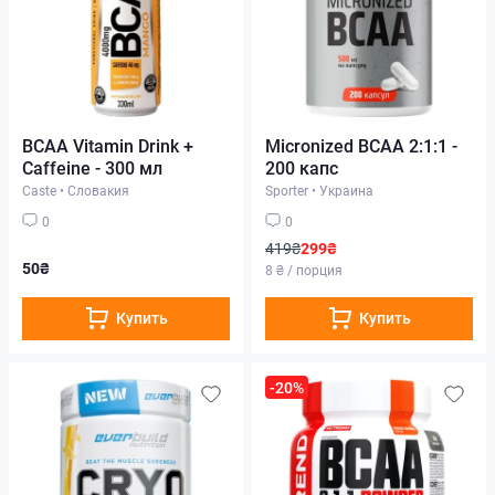
BCAA Vitamin Drink +
Micronized BCAA 2:1:1 -
Caffeine - 300 мл
200 капс
Caste
•
Словакия
Sporter
•
Украина
0
0
419₴
299₴
50₴
8 ₴ / порция
Купить
Купить
-20%