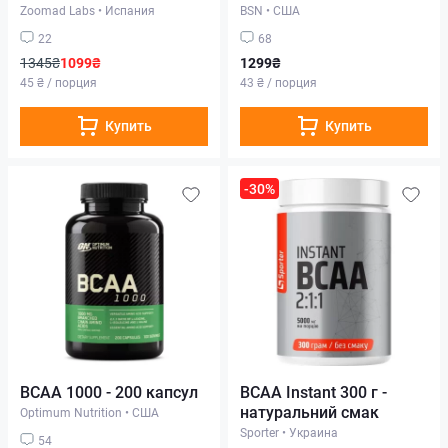
Zoomad Labs
•
Испания
BSN
•
США
22
68
1345₴
1099₴
1299₴
45 ₴ / порция
43 ₴ / порция
Купить
Купить
-30%
BCAA 1000 - 200 капсул
BCAA Instant 300 г -
натуральний смак
Optimum Nutrition
•
США
Sporter
•
Украина
54