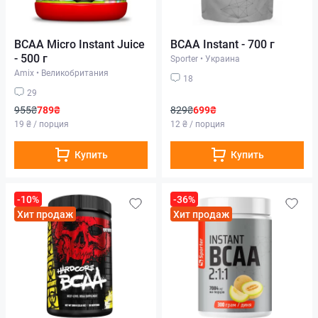
BCAA Micro Instant Juice
BCAA Instant - 700 г
- 500 г
Sporter
•
Украина
Amix
•
Великобритания
18
29
955₴
789₴
829₴
699₴
19 ₴ / порция
12 ₴ / порция
Купить
Купить
-10%
-36%
Хит продаж
Хит продаж