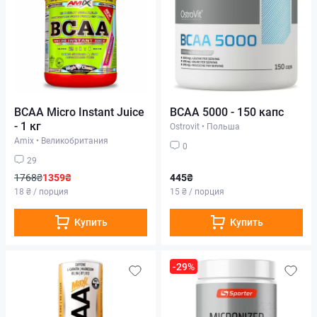
BCAA Micro Instant Juice
BCAA 5000 - 150 капс
- 1 кг
Ostrovit
•
Польша
Amix
•
Великобритания
0
29
1768₴
1359₴
445₴
18 ₴ / порция
15 ₴ / порция
Купить
Купить
-29%