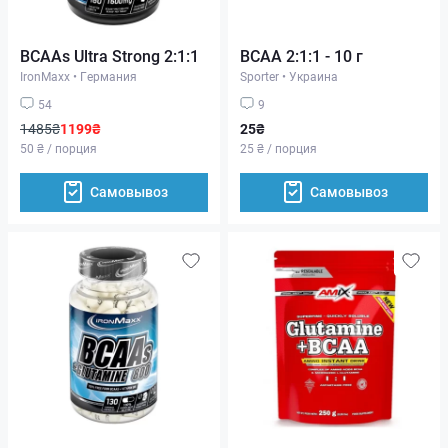
BCAAs Ultra Strong 2:1:1
BCAA 2:1:1 - 10 г
IronMaxx
•
Германия
Sporter
•
Украина
54
9
1485₴
1199₴
25₴
50 ₴ / порция
25 ₴ / порция
Самовывоз
Самовывоз