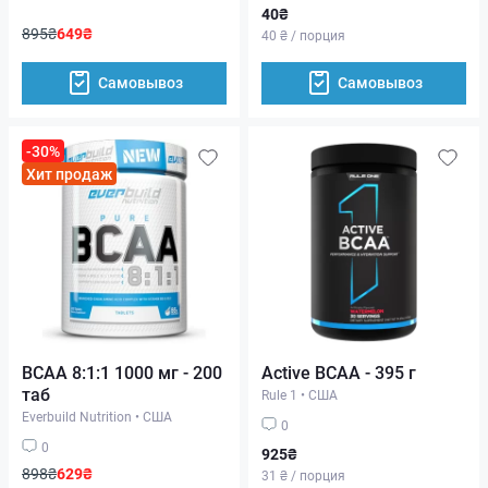
40₴
895₴
649₴
40 ₴ / порция
Самовывоз
Самовывоз
-30%
Хит продаж
BCAA 8:1:1 1000 мг - 200
Active BCAA - 395 г
таб
Rule 1
•
США
Everbuild Nutrition
•
США
0
0
925₴
898₴
629₴
31 ₴ / порция