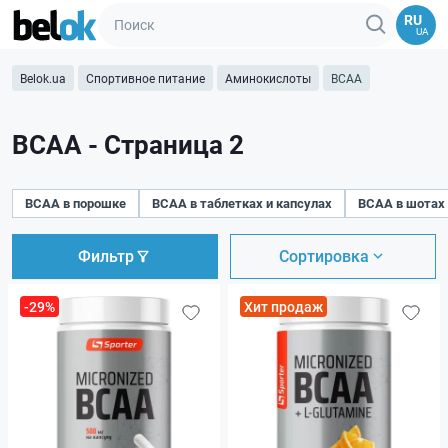
RU
UA
Belok.ua
Спортивное питание
Аминокислоты
BCAA
BCAA - Страница 2
BCAA в порошке
BCAA в таблетках и капсулах
BCAA в шотах
Фильтр
Сортировка
-29%
Хит продаж