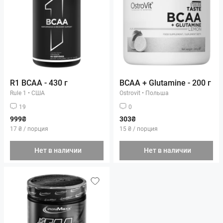
R1 BCAA - 430 г
BCAA + Glutamine - 200 г
Rule 1
•
США
Ostrovit
•
Польша
19
0
999₴
303₴
17 ₴ / порция
15 ₴ / порция
Нет в наличии
Нет в наличии