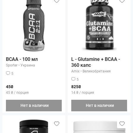
BCAA - 100 мл
L - Glutamine + BCAA -
360 капс
Sporter
•
Украина
Amix
•
Великобритания
5
5
45₴
825₴
45 ₴ / порция
14 ₴ / порция
Нет в наличии
Нет в наличии