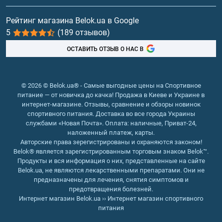
Витамины и минералы
Рейтинг магазина Belok.ua в Google
5
(189 отзывов)
Рыбий жир, жирные кислоты
ОСТАВИТЬ ОТЗЫВ О НАС В
© 2026 © Belok.ua® - Самые выгодные цены на Спортивное
питание — от новичка до качка! Продажа в Киеве и Украине в
интернет-магазине. Отзывы, сравнение и обзоры новинок
спортивного питания. Доставка во все города Украины
службами «Новая Почта». Оплата: наличные, Приват-24,
наложенный платеж, карты.
Авторские права зерегистрированы и охраняются законом!
Belok® является зарегистрированным торговым знаком Belok™.
Продукты и вся информация о них, представленные на сайте
Belok.ua, не являются лекарственными препаратами. Они не
предназначены для лечения, снятия симптомов и
предотвращения болезней.
Интернет магазин Belok.ua
››
Интернет магазин спортивного
питания