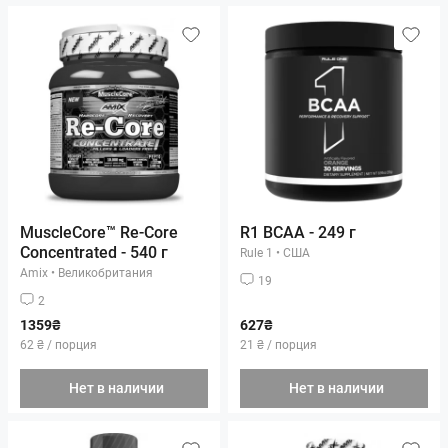
MuscleCore™ Re-Core
R1 BCAA - 249 г
Concentrated - 540 г
Rule 1
•
США
Amix
•
Великобритания
19
2
1359₴
627₴
62 ₴ / порция
21 ₴ / порция
Нет в наличии
Нет в наличии