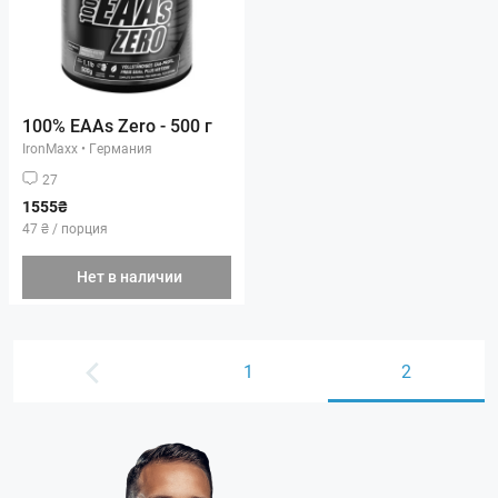
100% EAAs Zero - 500 г
IronMaxx
•
Германия
27
1555₴
47 ₴ / порция
Нет в наличии
1
2