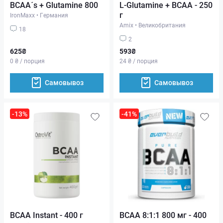
BCAA´s + Glutamine 800
L-Glutamine + BCAA - 250
г
IronMaxx
•
Германия
Amix
•
Великобритания
18
2
625₴
593₴
0 ₴ / порция
24 ₴ / порция
Самовывоз
Самовывоз
-13%
-41%
BCAA Instant - 400 г
BCAA 8:1:1 800 мг - 400