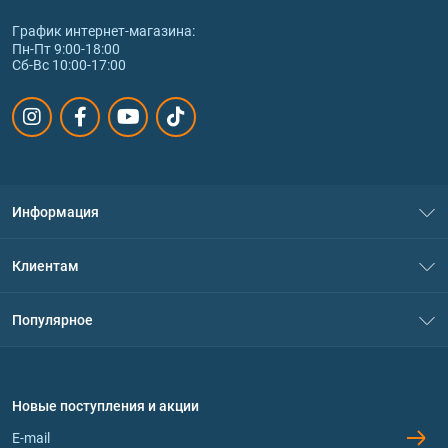
График интернет‑магазина:
Пн-Пт 9:00-18:00
Сб-Вс 10:00-17:00
Информация
О нас
Клиентам
Контакты
Система скидок
Популярное
Политика конфиденциальности
Доставка и оплата
Аминокислоты
Договор присоединения
Вопросы и ответы
Протеин
Новые поступления и акции
Обмен и возврат
Контакты и адреса магазинов
Гейнеры