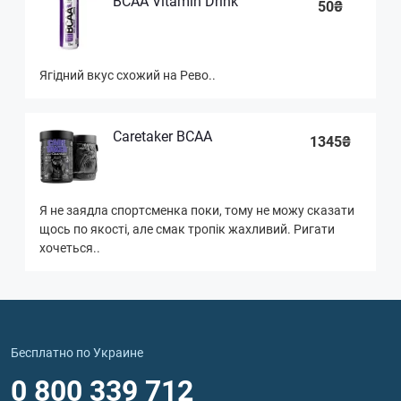
BCAA Vitamin Drink
50₴
Ягідний вкус схожий на Рево..
Caretaker BCAA
1345₴
Я не заядла спортсменка поки, тому не можу сказати
щось по якості, але смак тропік жахливий. Ригати
хочеться..
Бесплатно по Украине
0 800 339 712