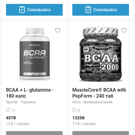
Самовывоз
Самовывоз
BCAA + L- glutamine -
MuscleCore® BCAA with
180 капс
PepForm - 240 таб
Sporter
•
Украина
Amix
•
Великобритания
11
5
457₴
1325₴
15 ₴ / порция
17 ₴ / порция