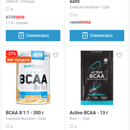
капс
Ostrovit
•
Польша
Everbuild Nutrition
•
США
0
0
677₴
589₴
1685₴
999₴
17 ₴ / порция
Самовывоз
Самовывоз
-27%
Хит продаж
BCAA 8:1:1 - 300 г
Active BCAA - 13 г
Everbuild Nutrition
•
США
Rule 1
•
США
0
0