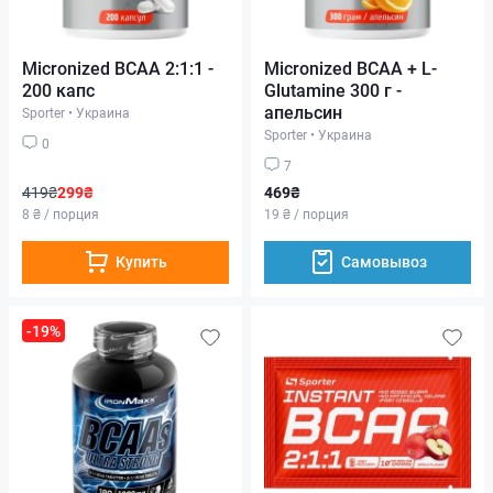
Micronized BCAA 2:1:1 -
Micronized BCAA + L-
200 капс
Glutamine 300 г -
апельсин
Sporter
•
Украина
Sporter
•
Украина
0
7
419₴
299₴
469₴
8 ₴ / порция
19 ₴ / порция
Купить
Самовывоз
-19%