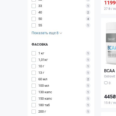
1199
33
1
27 ₴ / 
40
2
50
4
55
1
Показать еще 8
ФАСОВКА
1 кг
1
1,01кг
1
10 г
1
BCAA 
13 г
1
Ostrovit
60 мл
2
0
100 мл
1
130 капс
1
445₴
150 капс
1
15 ₴ / 
180 таб
1
200 г
1