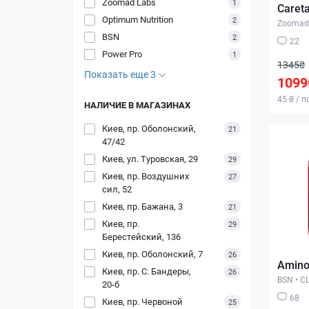
Zoomad Labs
1
Careta
Optimum Nutrition
2
Zoomad
BSN
2
22
Power Pro
1
1345₴
Показать еще 3
1099
45 ₴ / 
НАЛИЧИЕ В МАГАЗИНАХ
Киев, пр. Оболонский,
21
47/42
Киев, ул. Туровская, 29
29
Киев, пр. Воздушних
27
сил, 52
Киев, пр. Бажана, 3
21
Киев, пр.
29
Берестейский, 136
Киев, пр. Оболонский, 7
26
Amino 
Киев, пр. С. Бандеры,
26
BSN
•
С
20-б
68
Киев, пр. Червоной
25