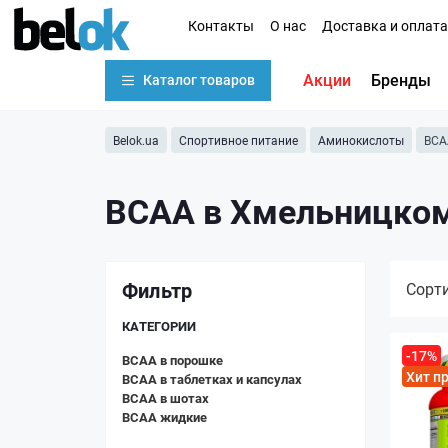
Контакты
О нас
Доставка и оплата
Акции
Бренды
Каталог товаров
Belok.ua
Спортивное питание
Аминокислоты
BCA
BCAA в Хмельницко
Фильтр
Сорт
КАТЕГОРИИ
-17%
BCAA в порошке
Хит п
BCAA в таблетках и капсулах
BCAA в шотах
BCAA жидкие