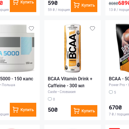
₴
59₴
689
Купить
808₴
Купить
порция
59 ₴ / порция
13 ₴ / порц
5000 - 150 капс
BCAA Vitamin Drink +
BCAA - 50
•
Польша
Caffeine - 300 мл
Power Pro
•
Caste
•
Словакия
5
0
670₴
50₴
Купить
Купить
порция
7 ₴ / порция