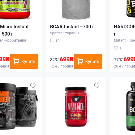
Micro Instant
BCAA Instant - 700 г
HARDCOR
- 500 г
Sporter
•
Украина
г
еликобритания
Mutant
•
Кан
18
1
89₴
699₴
699
829₴
779₴
Купить
Купить
порция
12 ₴ / порция
26 ₴ / порц