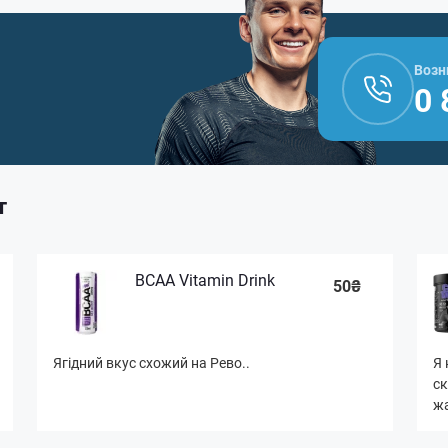
Возн
0 
т
BCAA Vitamin Drink
50₴
Ягідний вкус схожий на Рево..
Я 
ск
жа