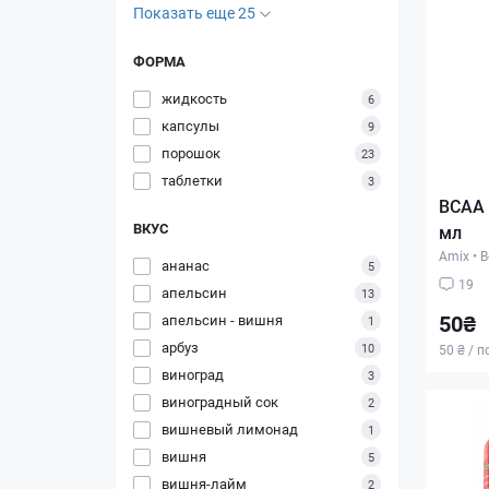
Показать еще 25
ФОРМА
жидкость
6
капсулы
9
порошок
23
таблетки
3
BCAA 
ВКУС
мл
Amix
•
В
ананас
5
19
апельсин
13
50₴
апельсин - вишня
1
арбуз
10
50 ₴ / 
виноград
3
виноградный сок
2
вишневый лимонад
1
вишня
5
вишня-лайм
2