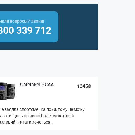
икли вопросы? Звони!
800 339 712
Caretaker BCAA
1345₴
не заядла спортсменка поки, тому не можу
азати щось по якості, але смак тропік
хливий. Ригати хочеться..