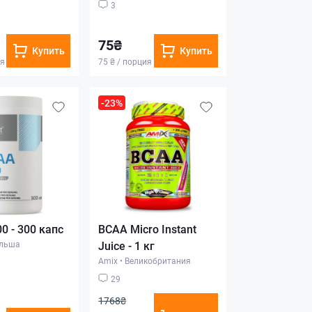
3
75₴
Купить
Купить
ия
75 ₴ / порция
-23%
0 - 300 капс
BCAA Micro Instant
льша
Juice - 1 кг
Amix
•
Великобритания
29
1768₴