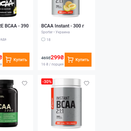
E BCAA - 390
BCAA Instant - 300 г
Sporter
•
Украина
ада
18
₴
299₴
469₴
Купить
Купить
ия
16 ₴ / порция
-30%