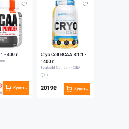
1 - 400 г
Cryo Cell BCAA 8:1:1 -
хия
1400 г
Everbuild Nutrition
•
США
0
₴
2019₴
Купить
Купить
ия