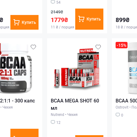
54
2149₴
₴
1779₴
899₴
Купить
Купить
порция
11 ₴ / порция
18 ₴ / порц
-15%
:1:1 - 300 капс
BCAA MEGA SHOT 60
BCAA 500
•
Чехия
мл
Ostrovit
•
По
Nutrend
•
Чехия
0
12