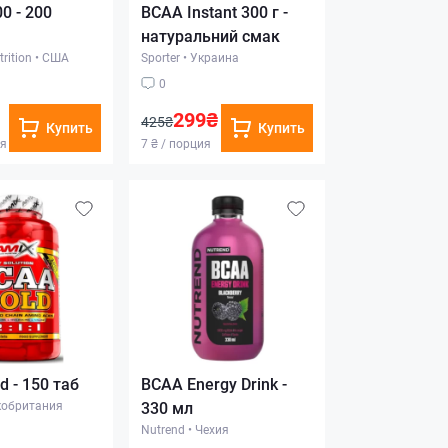
0 - 200
BCAA Instant 300 г -
натуральний смак
rition
•
США
Sporter
•
Украина
0
299₴
425₴
Купить
Купить
ия
7 ₴ / порция
d - 150 таб
BCAA Energy Drink -
кобритания
330 мл
Nutrend
•
Чехия