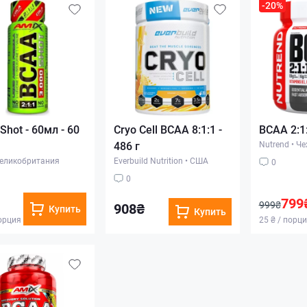
-20%
Shot - 60мл - 60
Cryo Cell BCAA 8:1:1 -
BCAA 2:1:
486 г
Nutrend
•
Че
еликобритания
Everbuild Nutrition
•
США
0
0
799
999₴
908₴
Купить
Купить
порция
25 ₴ / порц