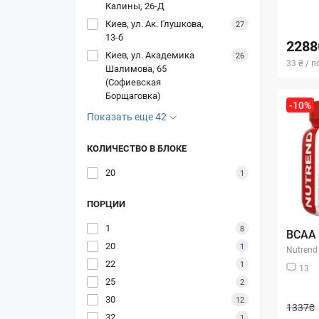
Калины, 26-Д
Киев, ул. Ак. Глушкова,
27
13-б
2288
Киев, ул. Академика
26
33 ₴ / 
Шалимова, 65
(Софиевская
Борщаговка)
-10%
Показать еще 42
КОЛИЧЕСТВО В БЛОКЕ
20
1
ПОРЦИИ
1
8
BCAA 2
20
1
Nutrend
22
1
13
25
2
30
12
1337₴
32
1