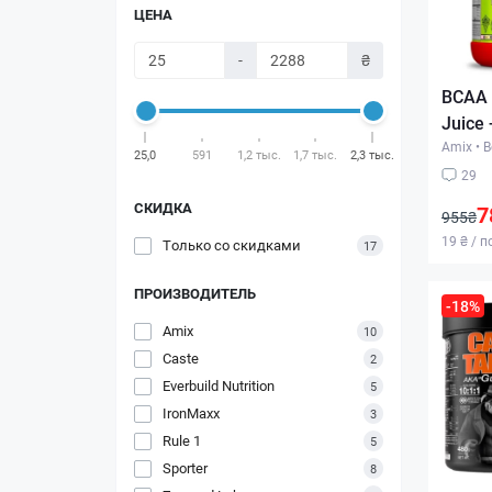
ЦЕНА
-
₴
BCAA 
Juice 
Amix
•
В
25,0
591
1,2 тыс.
1,7 тыс.
2,3 тыс.
29
СКИДКА
7
955₴
19 ₴ / 
Только со cкидками
17
ПРОИЗВОДИТЕЛЬ
-18%
Amix
10
Caste
2
Everbuild Nutrition
5
IronMaxx
3
Rule 1
5
Sporter
8