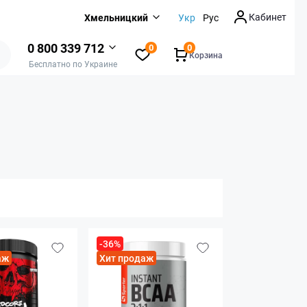
Кабинет
Хмельницкий
Укр
Рус
0 800 339 712
0
0
Корзина
Бесплатно по Украине
-36%
аж
Хит продаж