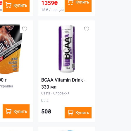
₴
1359₴
Купить
Купить
ия
18 ₴ / порция
0 г
BCAA Vitamin Drink -
Украина
330 мл
Caste
•
Словакия
4
50₴
Купить
Купить