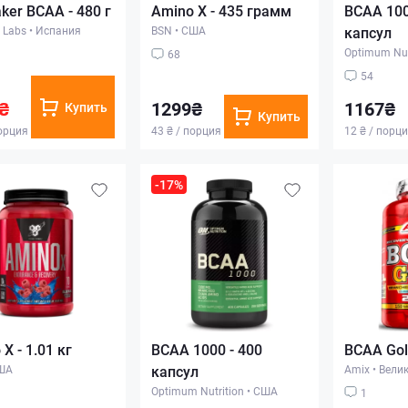
ker BCAA - 480 г
Amino X - 435 грамм
BCAA 100
 Labs
•
Испания
BSN
•
США
капсул
Optimum Nut
68
54
₴
1299₴
1167₴
Купить
Купить
порция
43 ₴ / порция
12 ₴ / порц
-17%
X - 1.01 кг
BCAA 1000 - 400
BCAA Gol
ША
капсул
Amix
•
Вели
Optimum Nutrition
•
США
1