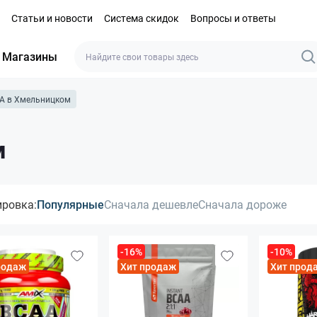
Статьи и новости
Система скидок
Вопросы и ответы
Магазины
A в Хмельницком
м
ировка:
Популярные
Сначала дешевле
Сначала дороже
-16%
-10%
родаж
Хит продаж
Хит прод