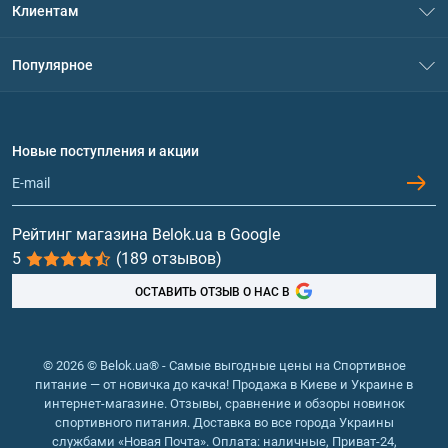
Клиентам
Контакты
Система скидок
Популярное
Политика конфиденциальности
Доставка и оплата
Аминокислоты
Договор присоединения
Вопросы и ответы
Протеин
Новые поступления и акции
Обмен и возврат
Контакты и адреса магазинов
Гейнеры
Витамины и минералы
Рейтинг магазина Belok.ua в Google
5
(189 отзывов)
Рыбий жир, жирные кислоты
ОСТАВИТЬ ОТЗЫВ О НАС В
© 2026 © Belok.ua® - Самые выгодные цены на Спортивное
питание — от новичка до качка! Продажа в Киеве и Украине в
интернет-магазине. Отзывы, сравнение и обзоры новинок
спортивного питания. Доставка во все города Украины
службами «Новая Почта». Оплата: наличные, Приват-24,