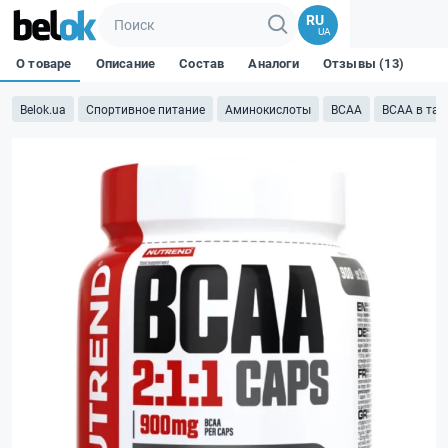
RU
UA
О товаре
Описание
Состав
Аналоги
Отзывы (13)
Belok.ua
Спортивное питание
Аминокислоты
BCAA
BCAA в таб