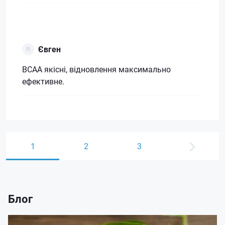
Євген
ВСАА якісні, відновлення максимально
ефективне.
1
2
3
Блог