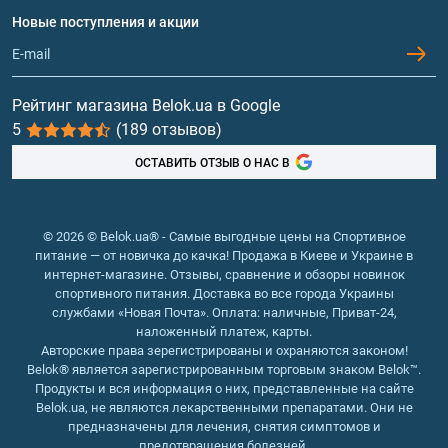
Вопросы и ответы
Протеин
Новые поступления и акции
Обмен и возврат
Контакты и адреса магазинов
Гейнеры
Витамины и минералы
Рейтинг магазина Belok.ua в Google
5
(189 отзывов)
Рыбий жир, жирные кислоты
ОСТАВИТЬ ОТЗЫВ О НАС В
© 2026 © Belok.ua® - Самые выгодные цены на Спортивное
питание — от новичка до качка! Продажа в Киеве и Украине в
интернет-магазине. Отзывы, сравнение и обзоры новинок
спортивного питания. Доставка во все города Украины
службами «Новая Почта». Оплата: наличные, Приват-24,
наложенный платеж, карты.
Авторские права зерегистрированы и охраняются законом!
Belok® является зарегистрированным торговым знаком Belok™.
Продукты и вся информация о них, представленные на сайте
Belok.ua, не являются лекарственными препаратами. Они не
предназначены для лечения, снятия симптомов и
предотвращения болезней.