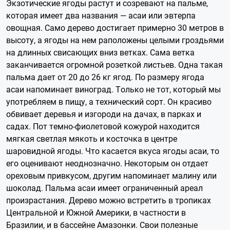
Экзотические ягоды растут и созревают на пальме,
которая имеет два названия — асаи или эвтерпа
овощная. Само дерево достигает примерно 30 метров в
высоту, а ягоды на нем раположены целыми гроздьями
на длинных свисающих вниз ветках. Сама ветка
заканчивается огромной розеткой листьев. Одна такая
пальма дает от 20 до 26 кг ягод. По размеру ягода
асаи напоминает виноград. Только не тот, который мы
употребляем в пищу, а технический сорт. Он красиво
обвивает деревья и изгороди на дачах, в парках и
садах. Пот темно-фиолетовой кожурой находится
мягкая светлая мякоть и косточка в центре
шаровидной ягоды. Что касается вкуса ягоды асаи, то
его оценивают неоднозначно. Некоторым он отдает
ореховым привкусом, другим напоминает малину или
шоколад. Пальма асаи имеет ограниченный ареал
произрастания. Дерево можно встретить в тропиках
Центральной и Южной Америки, в частности в
Бразилии, и в бассейне Амазонки. Свои полезные