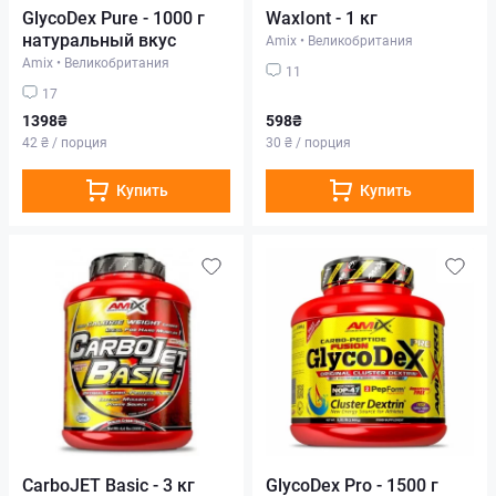
GlycoDex Pure - 1000 г
WaxIont - 1 кг
натуральный вкус
Amix
•
Великобритания
Amix
•
Великобритания
11
17
1398₴
598₴
42 ₴ / порция
30 ₴ / порция
Купить
Купить
CarboJET Basic - 3 кг
GlycoDex Pro - 1500 г