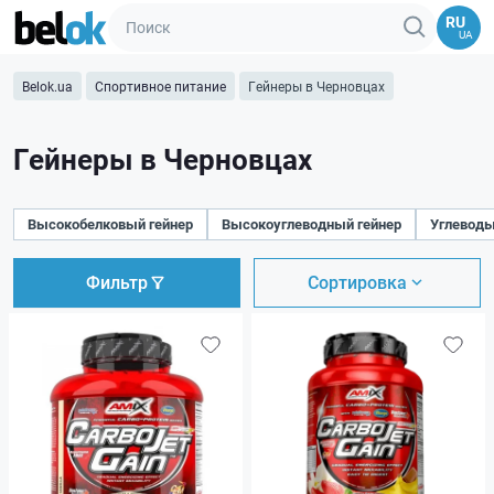
RU
UA
Belok.ua
Спортивное питание
Гейнеры в Черновцах
Гейнеры в Черновцах
Высокобелковый гейнер
Высокоуглеводный гейнер
Углеводы
Фильтр
Сортировка