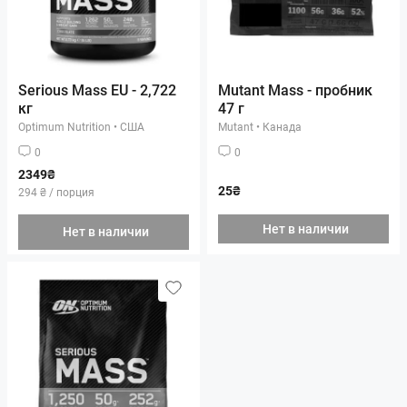
Serious Mass EU - 2,722
Mutant Mass - пробник
кг
47 г
Optimum Nutrition
•
США
Mutant
•
Канада
0
0
2349₴
25₴
294 ₴ / порция
Нет в наличии
Нет в наличии