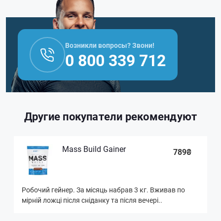
Возникли вопросы? Звони!
0 800 339 712
Другие покупатели рекомендуют
Mass Build Gainer
789₴
Робочий гейнер. За місяць набрав 3 кг. Вживав по
мірній ложці після сніданку та після вечері..