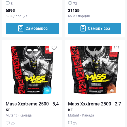
8
73
689₴
3115₴
69 ₴ / порция
65 ₴ / порция
Самовывоз
Самовывоз
Mass Xxxtreme 2500 - 5,4
Mass Xxxtreme 2500 - 2,7
кг
кг
Mutant
•
Канада
Mutant
•
Канада
25
25