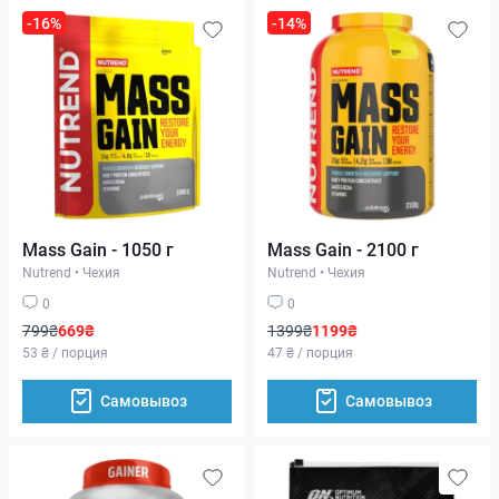
-16%
-14%
Mass Gain - 1050 г
Mass Gain - 2100 г
Nutrend
•
Чехия
Nutrend
•
Чехия
0
0
799₴
669₴
1399₴
1199₴
53 ₴ / порция
47 ₴ / порция
Самовывоз
Самовывоз