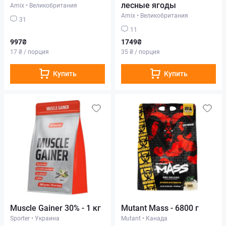
лесные ягоды
Amix
•
Великобритания
Amix
•
Великобритания
31
11
997₴
1749₴
17 ₴ / порция
35 ₴ / порция
Купить
Купить
Muscle Gainer 30% - 1 кг
Mutant Mass - 6800 г
Sporter
•
Украина
Mutant
•
Канада