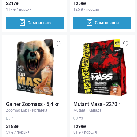
2217₴
1259₴
117 ₴ / порция
126 ₴ / порция
Самовывоз
Самовывоз
Gainer Zoomass - 5,4 кг
Mutant Mass - 2270 г
Zoomad Labs
•
Испания
Mutant
•
Канада
1
73
3188₴
1299₴
59 ₴ / порция
81 ₴ / порция