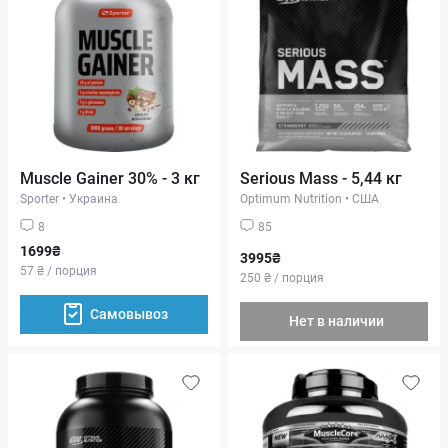
Muscle Gainer 30% - 3 кг
Serious Mass - 5,44 кг
Sporter
•
Украина
Optimum Nutrition
•
США
8
85
1699₴
3995₴
57 ₴ / порция
250 ₴ / порция
Самовывоз
Нет в наличии