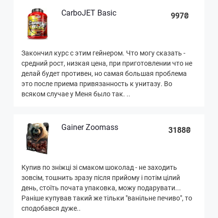
CarboJET Basic
997₴
Закончил курс с этим гейнером. Что могу сказать -
средний рост, низкая цена, при приготовлении что не
делай будет противен, но самая большая проблема
это после приема привязанность к унитазу. Во
всяком случае у Меня было так. ..
Gainer Zoomass
3188₴
Купив по зніжці зі смаком шоколад - не заходить
зовсім, тошнить зразу після прийому і потім цілий
день, стоїть почата упаковка, можу подарувати...
Раніше купував такий же тільки "ванільне печиво", то
сподобався дуже..