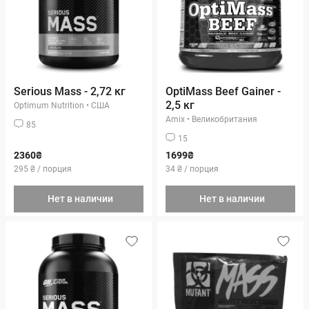
Serious Mass - 2,72 кг
OptiMass Beef Gainer -
2,5 кг
Optimum Nutrition
•
США
Amix
•
Великобритания
85
15
2360₴
1699₴
295 ₴ / порция
34 ₴ / порция
Нет в наличии
Нет в наличии