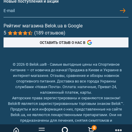
Новые поступления и акции
Обмен и возврат
Контакты и адреса магазинов
Гейнеры
Витамины и минералы
Рейтинг магазина Belok.ua в Google
5
(189 отзывов)
Рыбий жир, жирные кислоты
ОСТАВИТЬ ОТЗЫВ О НАС В
© 2026 © Belok.ua® - Самые выгодные цены на Спортивное
питание — от новичка до качка! Продажа в Киеве и Украине в
интернет-магазине. Отзывы, сравнение и обзоры новинок
спортивного питания. Доставка во все города Украины
службами «Новая Почта». Оплата: наличные, Приват-24,
наложенный платеж, карты.
Авторские права зерегистрированы и охраняются законом!
Belok® является зарегистрированным торговым знаком Belok™.
Продукты и вся информация о них, представленные на сайте
Belok.ua, не являются лекарственными препаратами. Они не
предназначены для лечения, снятия симптомов и
предотвращения болезней.
0
Интернет магазин Belok.ua
››
Интернет магазин спортивного