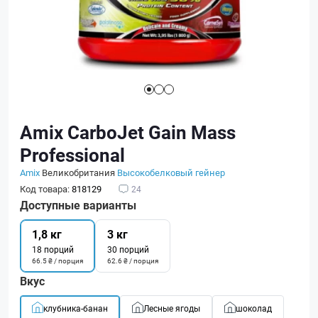
Amix CarboJet Gain Mass
Professional
Amix
Великобритания
Высокобелковый гейнер
Код товара:
818129
24
Доступные варианты
1,8 кг
3 кг
18 порций
30 порций
66.5 ₴ / порция
62.6 ₴ / порция
Вкус
клубника-банан
Лесные ягоды
шоколад