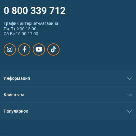
0 800 339 712
График интернет‑магазина:
Пн-Пт 9:00-18:00
Сб-Вс 10:00-17:00
Информация
О нас
Клиентам
Контакты
Система скидок
Популярное
Политика конфиденциальности
Доставка и оплата
Аминокислоты
Договор присоединения
Вопросы и ответы
Протеин