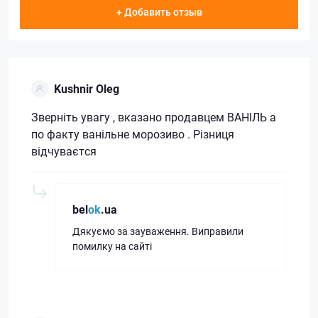
+ Добавить отзыв
Kushnir Oleg
Зверніть увагу , вказано продавцем ВАНІЛЬ а
по факту ванільне морозиво . Різниця
відчуваєтся
bel
ok
.ua
Дякуємо за зауваження. Виправили
помилку на сайті