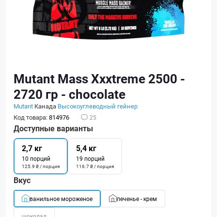
Mutant Mass Xxxtreme 2500 -
2720 гр - сhocolate
Mutant
Канада
Высокоуглеводный гейнер
Код товара:
814976
25
Доступные варианты
2,7 кг
5,4 кг
10 порций
19 порций
125.9 ₴ / порция
116.7 ₴ / порция
Вкус
ванильное мороженое
печенье - крем
шоколад