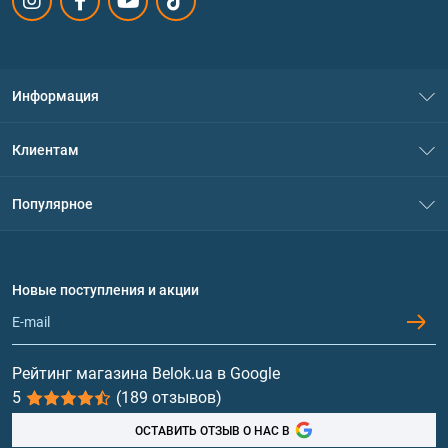
Информация
О нас
Клиентам
Контакты
Система скидок
Популярное
Политика конфиденциальности
Доставка и оплата
Аминокислоты
Договор присоединения
Вопросы и ответы
Протеин
Новые поступления и акции
Обмен и возврат
Контакты и адреса магазинов
Гейнеры
Витамины и минералы
Рейтинг магазина Belok.ua в Google
5
(189 отзывов)
Рыбий жир, жирные кислоты
ОСТАВИТЬ ОТЗЫВ О НАС В