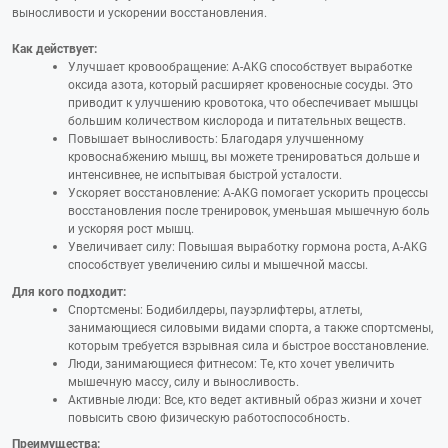
выносливости и ускорении восстановления.
Как действует:
Улучшает кровообращение: A-AKG способствует выработке
оксида азота, который расширяет кровеносные сосуды. Это
приводит к улучшению кровотока, что обеспечивает мышцы
большим количеством кислорода и питательных веществ.
Повышает выносливость: Благодаря улучшенному
кровоснабжению мышц, вы можете тренироваться дольше и
интенсивнее, не испытывая быстрой усталости.
Ускоряет восстановление: A-AKG помогает ускорить процессы
восстановления после тренировок, уменьшая мышечную боль
и ускоряя рост мышц.
Увеличивает силу: Повышая выработку гормона роста, A-AKG
способствует увеличению силы и мышечной массы.
Для кого подходит:
Спортсмены: Бодибилдеры, пауэрлифтеры, атлеты,
занимающиеся силовыми видами спорта, а также спортсмены,
которым требуется взрывная сила и быстрое восстановление.
Люди, занимающиеся фитнесом: Те, кто хочет увеличить
мышечную массу, силу и выносливость.
Активные люди: Все, кто ведет активный образ жизни и хочет
повысить свою физическую работоспособность.
Преимущества: