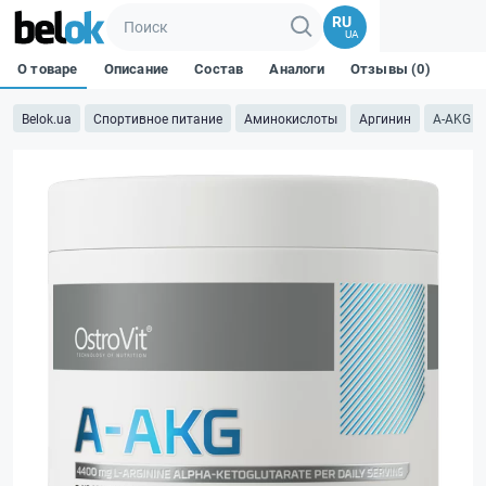
RU
UA
О товаре
Описание
Состав
Аналоги
Отзывы (0)
Belok.ua
Спортивное питание
Аминокислоты
Аргинин
A-AKG - 