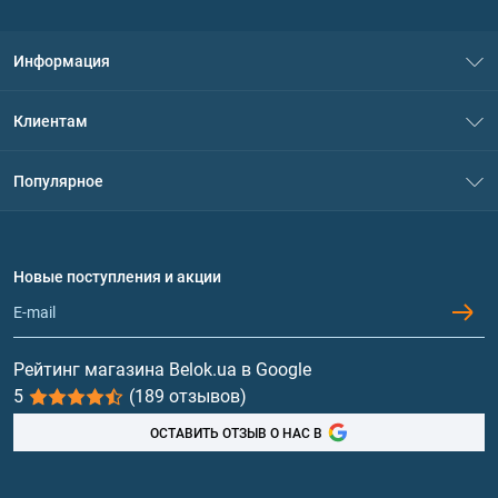
Информация
О нас
Клиентам
Контакты
Система скидок
Популярное
Политика конфиденциальности
Доставка и оплата
Аминокислоты
Договор присоединения
Вопросы и ответы
Протеин
Новые поступления и акции
Обмен и возврат
Контакты и адреса магазинов
Гейнеры
Витамины и минералы
Рейтинг магазина Belok.ua в Google
5
(189 отзывов)
Рыбий жир, жирные кислоты
ОСТАВИТЬ ОТЗЫВ О НАС В