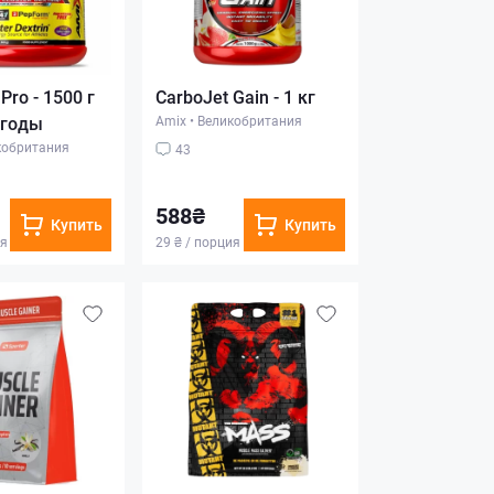
Pro - 1500 г
CarboJet Gain - 1 кг
ягоды
Amix
•
Великобритания
кобритания
43
588₴
Купить
Купить
ия
29 ₴ / порция