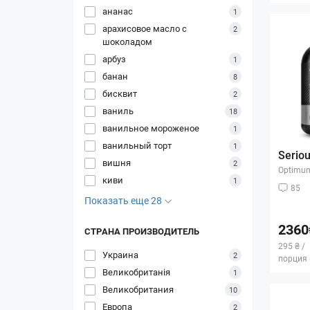
ананас
1
арахисовое масло с
2
шоколадом
арбуз
1
банан
8
бисквит
2
ваниль
18
ванильное мороженое
1
ванильный торт
1
Seriou
вишня
2
Optimum
киви
1
85
Показать еще 28
2360
СТРАНА ПРОИЗВОДИТЕЛЬ
295 ₴ /
Украина
2
порция
Великобританія
1
Великобритания
10
Европа
2