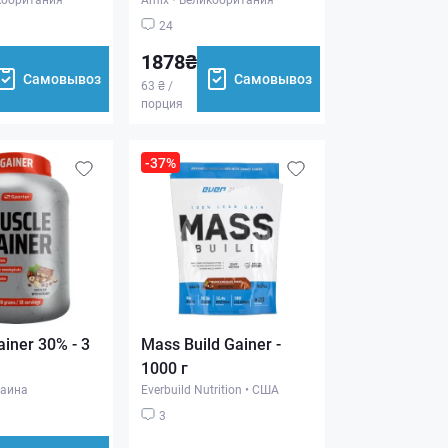
24
1878₴
Самовывоз
Самовывоз
63 ₴ /
порция
-37%
iner 30% - 3
Mass Build Gainer -
1000 г
аина
Everbuild Nutrition
•
США
3