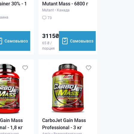
iner 30% - 1
Mutant Mass - 6800 г
Mutant
•
Канада
аина
73
3115₴
Самовывоз
Самовывоз
65 ₴ /
порция
 Gain Mass
CarboJet Gain Mass
al - 1,8 кг
Professional - 3 кг
кобритания
Amix
•
Великобритания