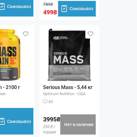
789₴
Самовывоз
Самовывоз
499₴
 - 2100 г
Serious Mass - 5,44 кг
хия
Optimum Nutrition
•
США
85
3995₴
Самовывоз
Нет в наличии
250 ₴ /
порция