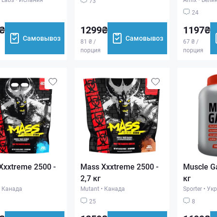
73
24
₴
1299₴
1197₴
Самовывоз
Самовывоз
81 ₴ /
67 ₴ /
порция
порция
Xxxtreme 2500 -
Mass Xxxtreme 2500 -
Muscle Ga
2,7 кг
кг
Канада
Mutant
•
Канада
Sporter
•
Укр
25
8