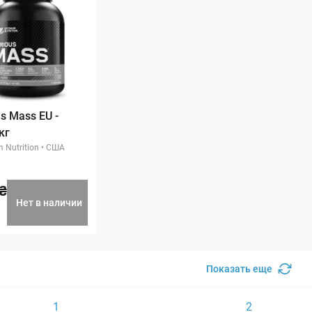
s Mass EU -
кг
 Nutrition
•
США
₴
Нет в наличии
Показать еще
1
2