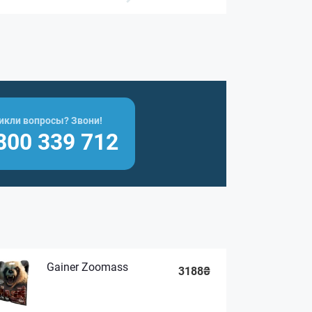
икли вопросы? Звони!
800 339 712
Gainer Zoomass
3188₴