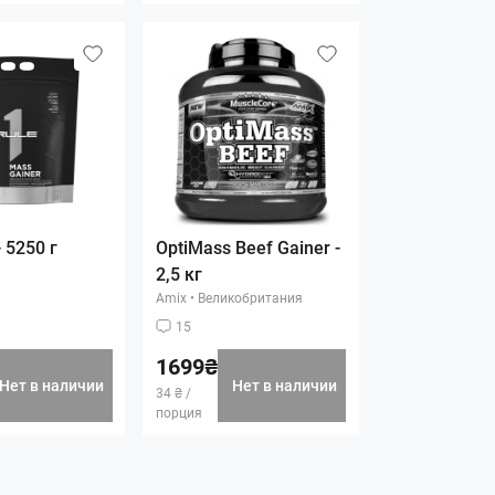
 5250 г
OptiMass Beef Gainer -
2,5 кг
Amix
•
Великобритания
15
1699₴
Нет в наличии
Нет в наличии
34 ₴ /
порция