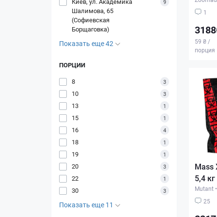
Киев, ул. Академика
9
Шалимова, 65
1
(Софиевская
3188
Борщаговка)
59 ₴ /
Показать еще 42
порция
ПОРЦИИ
8
3
10
3
13
1
15
1
16
4
18
1
19
1
Mass 
20
3
5,4 кг
22
1
Mutant
•
30
3
25
Показать еще 11