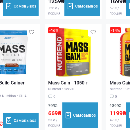
₴
1259₴
1699₴
Самовывоз
Самовывоз
126 ₴ /
57 ₴ /
порция
порция
-16%
-14%
uild Gainer -
Mass Gain - 1050 г
Mass Gain
г
Nutrend
•
Чехия
Nutrend
•
Че
d Nutrition
•
США
0
0
799₴
1399₴
669₴
1199₴
Самовывоз
Самовывоз
53 ₴ /
47 ₴ /
₴
порция
порция