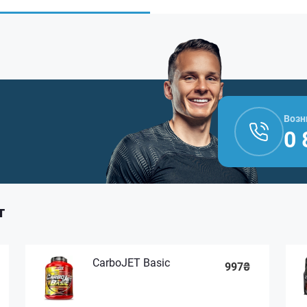
Возн
0 
т
CarboJET Basic
997₴