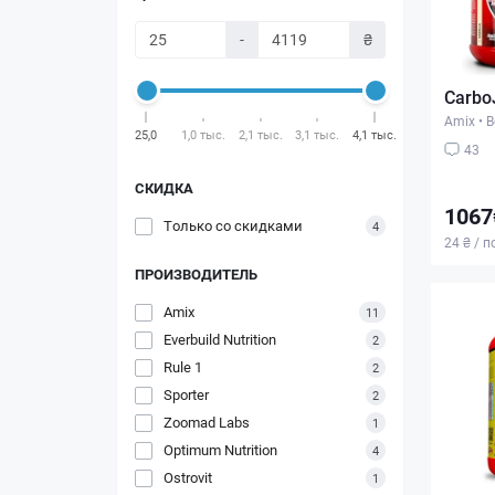
-
₴
CarboJ
Amix
•
В
25,0
1,0 тыс.
2,1 тыс.
3,1 тыс.
4,1 тыс.
43
СКИДКА
1067
Только со cкидками
4
24 ₴ / 
ПРОИЗВОДИТЕЛЬ
Amix
11
Everbuild Nutrition
2
Rule 1
2
Sporter
2
Zoomad Labs
1
Optimum Nutrition
4
Ostrovit
1