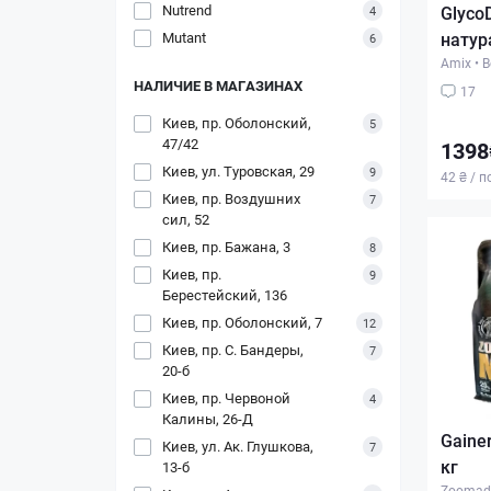
Nutrend
GlycoD
4
Mutant
натур
6
Amix
•
В
НАЛИЧИЕ В МАГАЗИНАХ
17
Киев, пр. Оболонский,
5
47/42
1398
Киев, ул. Туровская, 29
9
42 ₴ / 
Киев, пр. Воздушних
7
сил, 52
Киев, пр. Бажана, 3
8
Киев, пр.
9
Берестейский, 136
Киев, пр. Оболонский, 7
12
Киев, пр. С. Бандеры,
7
20-б
Киев, пр. Червоной
4
Калины, 26-Д
Gaine
Киев, ул. Ак. Глушкова,
7
кг
13-б
Zoomad