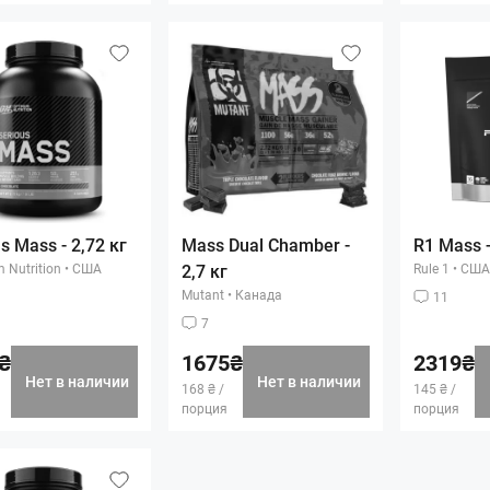
s Mass - 2,72 кг
Mass Dual Chamber -
R1 Mass -
 Nutrition
•
США
2,7 кг
Rule 1
•
США
Mutant
•
Канада
11
7
₴
1675₴
2319₴
Нет в наличии
Нет в наличии
168 ₴ /
145 ₴ /
порция
порция