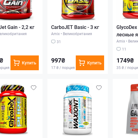
et Gain - 2,2 кг
CarboJET Basic - 3 кг
GlycoDex 
еликобритания
Amix
•
Великобритания
лесные 
Amix
•
Вели
31
11
₴
997₴
1749₴
Купить
Купить
порция
17 ₴ / порция
35 ₴ / порц