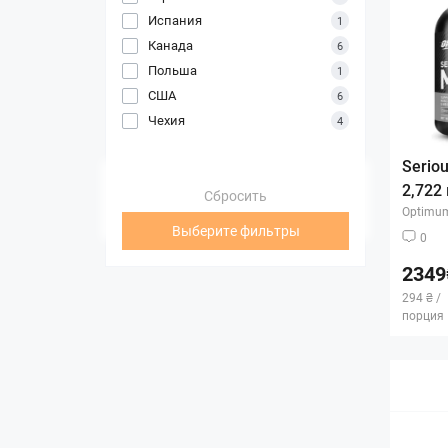
Испания
1
Канада
6
Польша
1
США
6
Чехия
4
Seriou
2,722 
Сбросить
Optimum
Выберите фильтры
0
2349
294 ₴ /
порция