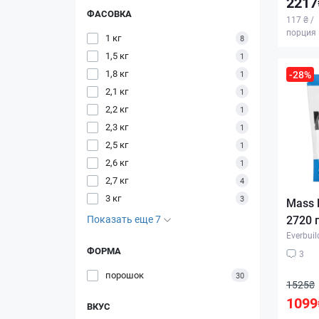
2217
ФАСОВКА
117 ₴ /
порция
1 кг
8
1,5 кг
1
1,8 кг
-28%
1
2,1 кг
1
2,2 кг
1
2,3 кг
1
2,5 кг
1
2,6 кг
1
2,7 кг
4
3 кг
3
Mass B
Показать еще 7
2720 
Everbuil
ФОРМА
3
порошок
30
1525₴
1099
ВКУС