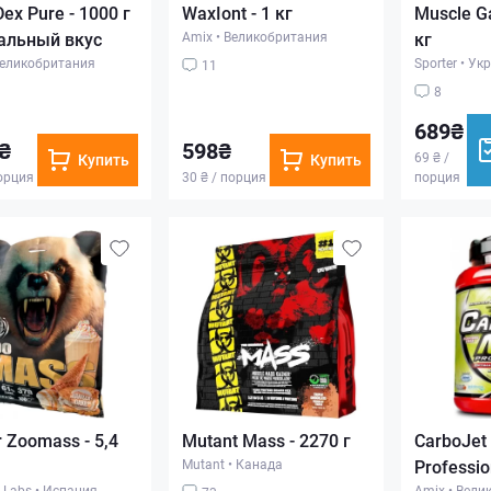
ex Pure - 1000 г
WaxIont - 1 кг
Muscle Ga
альный вкус
Amix
•
Великобритания
кг
еликобритания
Sporter
•
Укр
11
8
689₴
₴
598₴
69 ₴ /
Купить
Купить
порция
30 ₴ / порция
порция
r Zoomass - 5,4
Mutant Mass - 2270 г
CarboJet
Mutant
•
Канада
Profession
 Labs
•
Испания
Amix
•
Вели