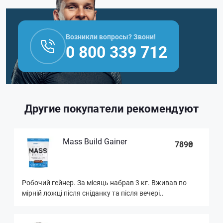
Возникли вопросы? Звони!
0 800 339 712
Другие покупатели рекомендуют
Mass Build Gainer
789₴
Робочий гейнер. За місяць набрав 3 кг. Вживав по
мірній ложці після сніданку та після вечері..