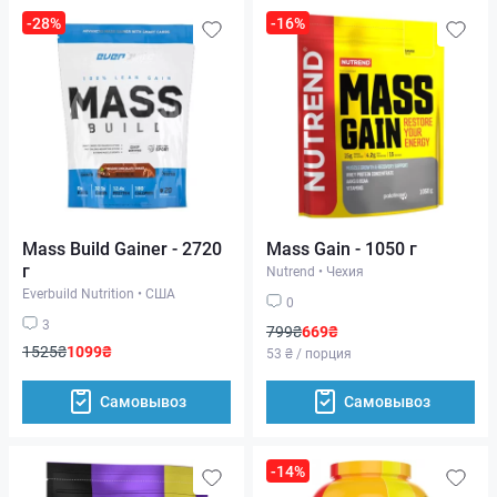
-28%
-16%
Mass Build Gainer - 2720
Mass Gain - 1050 г
г
Nutrend
•
Чехия
Everbuild Nutrition
•
США
0
3
799₴
669₴
1525₴
1099₴
53 ₴ / порция
Самовывоз
Самовывоз
-14%