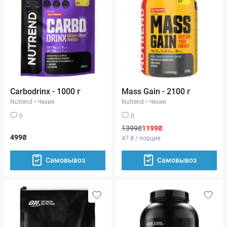
Carbodrinx - 1000 г
Mass Gain - 2100 г
Nutrend
•
Чехия
Nutrend
•
Чехия
0
0
1399₴
1199₴
499₴
47 ₴ / порция
Самовывоз
Самовывоз