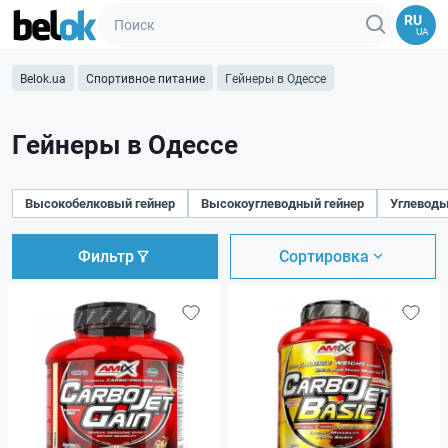
RU
UA
Belok.ua
Спортивное питание
Гейнеры в Одессе
Гейнеры в Одессе
Высокобелковый гейнер
Высокоуглеводный гейнер
Углеводы
Фильтр
Сортировка