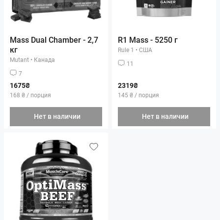
Mass Dual Chamber - 2,7
R1 Mass - 5250 г
кг
Rule 1
•
США
Mutant
•
Канада
11
7
1675₴
2319₴
168 ₴ / порция
145 ₴ / порция
Нет в наличии
Нет в наличии