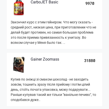
CarboJET Basic
997₴
Закончил курс с этим гейнером. Что могу сказать -
средний рост, низкая цена, при приготовлении что не
делай будет противен, но самая большая проблема
это после приема привязанность к унитазу. Во
всяком случае у Меня было так. ..
Gainer Zoomass
3188₴
Купив по зніжці зі смаком шоколад - не заходить
зовсім, тошнить зразу після прийому і потім цілий
день, стоїть почата упаковка, можу подарувати...
Раніше купував такий же тільки "ванільне печиво", то
сподобався дуже..