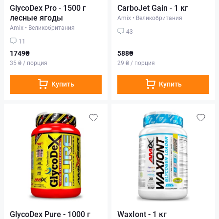
GlycoDex Pro - 1500 г
CarboJet Gain - 1 кг
лесные ягоды
Amix
•
Великобритания
Amix
•
Великобритания
43
11
1749₴
588₴
35 ₴ / порция
29 ₴ / порция
Купить
Купить
GlycoDex Pure - 1000 г
WaxIont - 1 кг