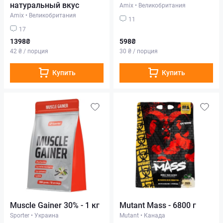
натуральный вкус
Amix
•
Великобритания
Amix
•
Великобритания
11
17
1398₴
598₴
42 ₴ / порция
30 ₴ / порция
Купить
Купить
Muscle Gainer 30% - 1 кг
Mutant Mass - 6800 г
Sporter
•
Украина
Mutant
•
Канада