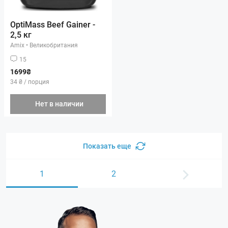
OptiMass Beef Gainer -
2,5 кг
Amix
•
Великобритания
15
1699₴
34 ₴ / порция
Нет в наличии
Показать еще
1
2