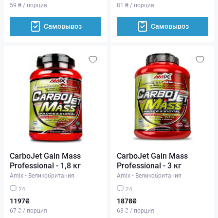
59 ₴ / порция
81 ₴ / порция
Самовывоз
Самовывоз
CarboJet Gain Mass
CarboJet Gain Mass
Professional - 1,8 кг
Professional - 3 кг
Amix
•
Великобритания
Amix
•
Великобритания
24
24
1197₴
1878₴
67 ₴ / порция
63 ₴ / порция