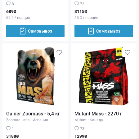
8
73
689₴
3115₴
69 ₴ / порция
65 ₴ / порция
Самовывоз
Самовывоз
Gainer Zoomass - 5,4 кг
Mutant Mass - 2270 г
Zoomad Labs
•
Испания
Mutant
•
Канада
1
73
3188₴
1299₴