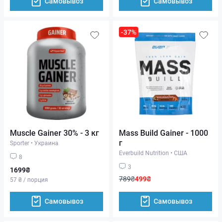
Самовывоз
Самовывоз
-37%
Muscle Gainer 30% - 3 кг
Mass Build Gainer - 1000
г
Sporter
•
Украина
Everbuild Nutrition
•
США
8
3
1699₴
789₴
499₴
57 ₴ / порция
Самовывоз
Самовывоз