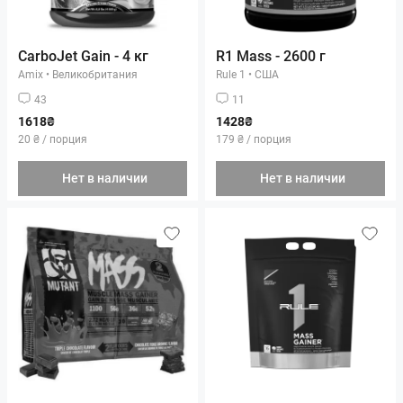
CarboJet Gain - 4 кг
R1 Mass - 2600 г
Amix
•
Великобритания
Rule 1
•
США
43
11
1618₴
1428₴
20 ₴ / порция
179 ₴ / порция
Нет в наличии
Нет в наличии