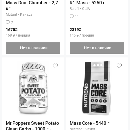
Mass Dual Chamber - 2,7
R1 Mass - 5250 г
кг
Rule 1
•
США
Mutant
•
Канада
11
7
1675₴
2319₴
168 ₴ / порция
145 ₴ / порция
Нет в наличии
Нет в наличии
Mr.Poppers Sweet Potato
Mass Core - 5440 г
Clean Carbs - 1000 г -
Nutrend
•
Чехия