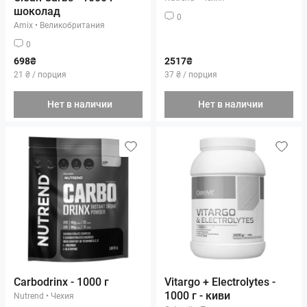
шоколад
0
Amix
•
Великобритания
0
698₴
2517₴
21 ₴ / порция
37 ₴ / порция
Нет в наличии
Нет в наличии
Carbodrinx - 1000 г
Vitargo + Electrolytes -
1000 г - киви
Nutrend
•
Чехия