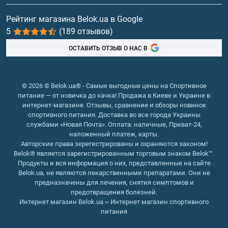
Витамины и минералы
Рейтинг магазина Belok.ua в Google
5
(189 отзывов)
Рыбий жир, жирные кислоты
ОСТАВИТЬ ОТЗЫВ О НАС В
© 2026 © Belok.ua® - Самые выгодные цены на Спортивное
питание — от новичка до качка! Продажа в Киеве и Украине в
интернет-магазине. Отзывы, сравнение и обзоры новинок
спортивного питания. Доставка во все города Украины
службами «Новая Почта». Оплата: наличные, Приват-24,
наложенный платеж, карты.
Авторские права зерегистрированы и охраняются законом!
Belok® является зарегистрированным торговым знаком Belok™.
Продукты и вся информация о них, представленные на сайте
Belok.ua, не являются лекарственными препаратами. Они не
предназначены для лечения, снятия симптомов и
предотвращения болезней.
Интернет магазин Belok.ua
››
Интернет магазин спортивного
питания