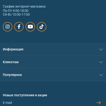
График интернет‑магазина:
Пн-Пт 9:00-18:00
Сб-Вс 10:00-17:00
Информация
О нас
Клиентам
Контакты
Система скидок
Популярное
Политика конфиденциальности
Доставка и оплата
Аминокислоты
Договор присоединения
Вопросы и ответы
Протеин
Новые поступления и акции
Обмен и возврат
Контакты и адреса магазинов
Гейнеры