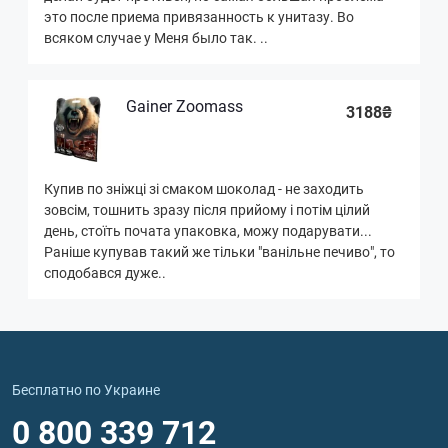
это после приема привязанность к унитазу. Во
всяком случае у Меня было так. ..
Gainer Zoomass
3188₴
Купив по зніжці зі смаком шоколад - не заходить
зовсім, тошнить зразу після прийому і потім цілий
день, стоїть почата упаковка, можу подарувати...
Раніше купував такий же тільки "ванільне печиво", то
сподобався дуже..
Бесплатно по Украине
0 800 339 712