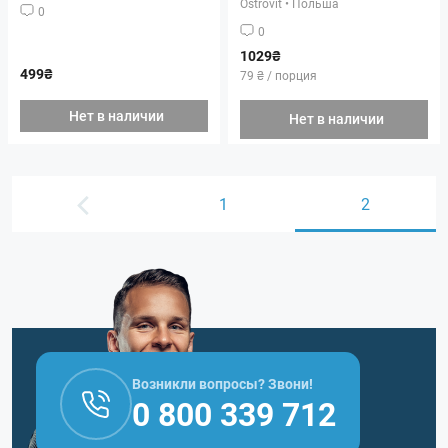
Ostrovit
•
Польша
0
0
1029₴
499₴
79 ₴ / порция
Нет в наличии
Нет в наличии
1
2
Возникли вопросы? Звони!
0 800 339 712