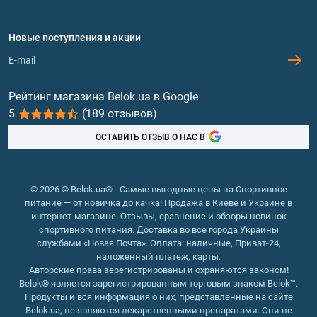
Аминокислоты
Договор присоединения
Вопросы и ответы
Протеин
Новые поступления и акции
Обмен и возврат
Контакты и адреса магазинов
Гейнеры
Витамины и минералы
Рейтинг магазина Belok.ua в Google
5
(189 отзывов)
Рыбий жир, жирные кислоты
ОСТАВИТЬ ОТЗЫВ О НАС В
© 2026 © Belok.ua® - Самые выгодные цены на Спортивное
питание — от новичка до качка! Продажа в Киеве и Украине в
интернет-магазине. Отзывы, сравнение и обзоры новинок
спортивного питания. Доставка во все города Украины
службами «Новая Почта». Оплата: наличные, Приват-24,
наложенный платеж, карты.
Авторские права зерегистрированы и охраняются законом!
Belok® является зарегистрированным торговым знаком Belok™.
Продукты и вся информация о них, представленные на сайте
Belok.ua, не являются лекарственными препаратами. Они не