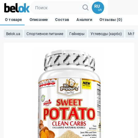
RU
UA
О товаре
Описание
Состав
Аналоги
Отзывы (0)
Belok.ua
Спортивное питание
Гейнеры
Углеводы (карбо)
Mr.Po