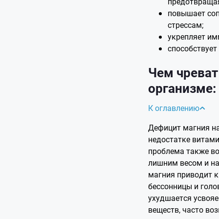
предотвращая
повышает со
стрессам;
укрепляет им
способствует
Чем чреват
организме
К оглавлению
Дефицит магния н
недостатке витами
проблема также во
лишним весом и н
магния приводит к
бессонницы и голо
ухудшается усвояе
веществ, часто воз