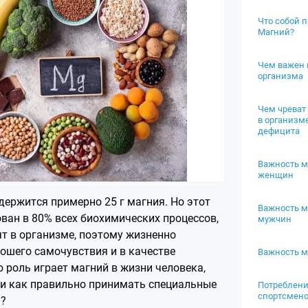
Что собой 
Магний?
Чем важен 
организма
Чем чреват
в организм
дефицита
Важность м
женщин
держится примерно 25 г магния. Но этот
Важность м
ван в 80% всех биохимических процессов,
мужчин
т в организме, поэтому жизненно
ошего самочувствия и в качестве
Важность м
ю роль играет магний в жизни человека,
 и как правильно принимать специальные
Потреблени
спортсмен
м?