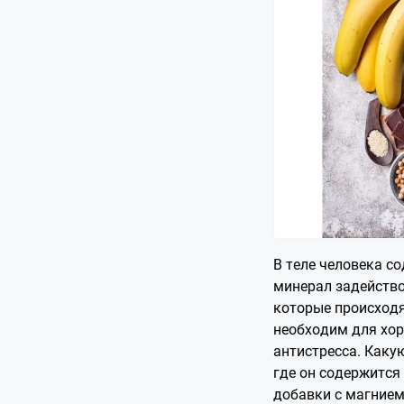
В теле человека со
минерал задейство
которые происходя
необходим для хор
антистресса. Каку
где он содержится
добавки с магние