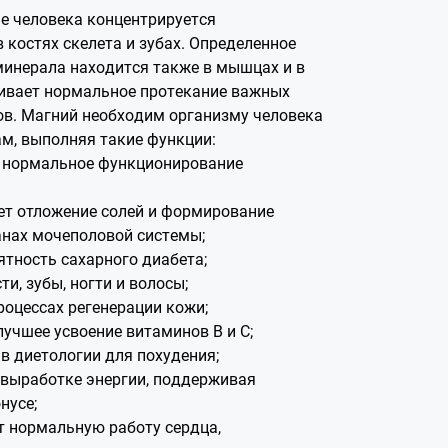
е человека концентрируется
 костях скелета и зубах. Определенное
минерала находится также в мышцах и в
чивает нормальное протекание важных
в. Магний необходим организму человека
м, выполняя такие функции:
 нормальное функционирование
т отложение солей и формирование
анах мочеполовой системы;
ятность сахарного диабета;
ти, зубы, ногти и волосы;
роцессах регенерации кожи;
лучшее усвоение витаминов В и С;
 в диетологии для похудения;
 выработке энергии, поддерживая
нусе;
 нормальную работу сердца,