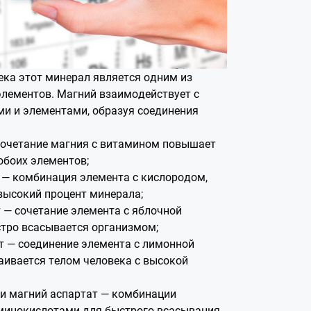
ека этот минерал является одним из
лементов. Магний взаимодействует с
и и элементами, образуя соединения
очетание магния с витамином повышает
обоих элементов;
 — комбинация элемента с кислородом,
ысокий процент минерала;
 — сочетание элемента с яблочной
стро всасывается организмом;
т — соединение элемента с лимонной
ваивается телом человека с высокой
 и магний аспартат — комбинации
минокислотами для быстрого всасывания