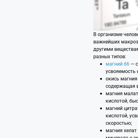
В организме челов
важнейших макроэ
другими веществам
разных типов:
магний б6
— с
усвояемость 
окись магния
содержащая в
магния малат
кислотой, бы
магний цитра
кислотой, ус
скоростью;
магния хелат
минерала с а