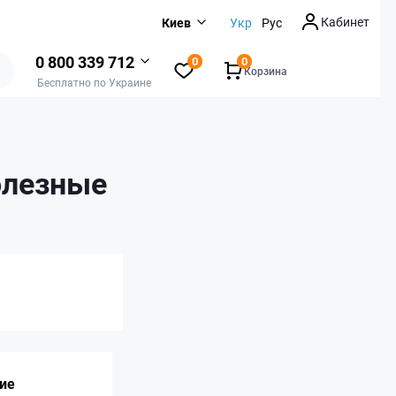
Кабинет
Киев
Укр
Рус
0 800 339 712
0
0
Корзина
Бесплатно по Украине
олезные
ие