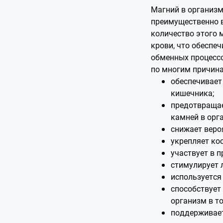
Магний в организм
преимущественно в
количество этого 
крови, что обеспе
обменных процессо
по многим причина
обеспечивает
кишечника;
предотвращае
камней в орг
снижает веро
укрепляет кос
участвует в п
стимулирует 
используется
способствует
организм в то
поддерживает