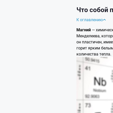
Что собой 
К оглавлению
Магний
— химическ
Менделеева, котор
он пластичен, име
горит ярким белы
количества тепла.