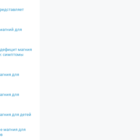
представляет
магний для
 дефицит магния
е: симптомы
агния для
агния для
агния для детей
е магния для
ов