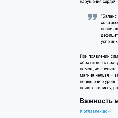
нарушения сердечн
“Баланс
со стре
возника
дефицит
успешны
При появлении си
обратиться к врач
помощью специаль
магния нельзя — э
повышению уровня
почках, кариесу, р
Важность 
К оглавлению