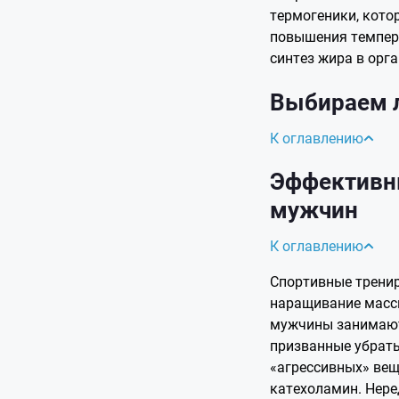
термогеники, кот
повышения темпера
синтез жира в орг
Выбираем 
К оглавлению
Эффективн
мужчин
К оглавлению
Спортивные трени
наращивание масс
мужчины занимают
призванные убрать
«агрессивных» веще
катехоламин. Нере