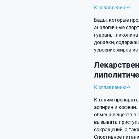
К оглавлению
Бады, которые про
аналогичные спорт
гуараны, пиколина
добавки, содержа
усвоение жиров из
Лекарствен
липолитич
К оглавлению
К таким препарат
аспирин и кофеин.
обмена веществ в 
вызывать приступы
сокращений, а так
Спортивное питан