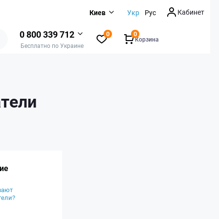
Кабинет
Киев
Укр
Рус
0 800 339 712
0
0
Корзина
Бесплатно по Украине
атели
ие
вают
тели?