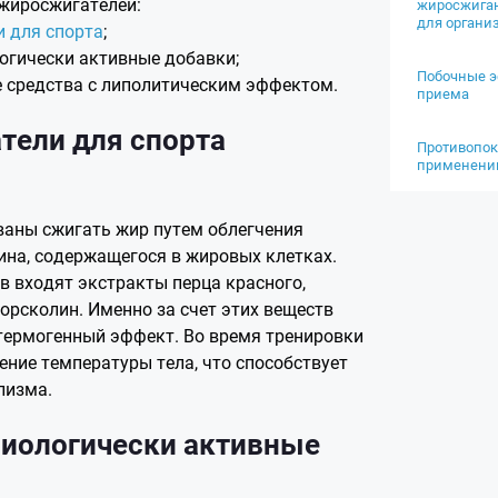
жиросжигателей:
жиросжига
для органи
 для спорта
;
огически активные добавки;
Побочные э
 средства с липолитическим эффектом.
приема
ели для спорта
Противопок
применен
ваны сжигать жир путем облегчения
ина, содержащегося в жировых клетках.
ав входят экстракты перца красного,
форсколин. Именно за счет этих веществ
термогенный эффект. Во время тренировки
ние температуры тела, что способствует
лизма.
иологически активные