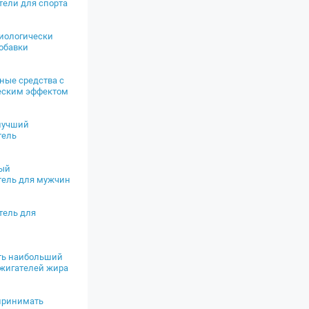
ели для спорта
иологически
обавки
ные средства с
еским эффектом
лучший
тель
ый
ель для мужчин
тель для
ть наибольший
сжигателей жира
принимать