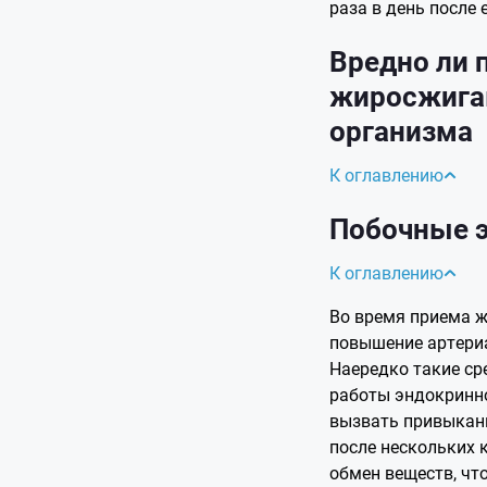
раза в день после 
Вредно ли 
жиросжига
организма
К оглавлению
Побочные 
К оглавлению
Во время приема 
повышение артериа
Нaередко такие ср
работы эндокринн
вызвать привыкани
после нескольких 
обмен веществ, чт