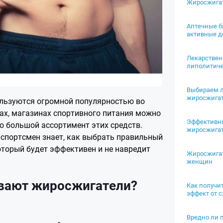
Жиросжигат
Аптечные б
активные д
Лекарствен
липолитич
Выбираем 
жиросжига
льзуются огромной популярностью во
ках, магазинах спортивного питания можно
Эффективн
о большой ассортимент этих средств.
жиросжигат
спортсмен знает, как выбрать правильный
оторый будет эффективен и не навредит
Жиросжига
женщин
вают жиросжигатели?
Как получи
эффект от 
Вредно ли 