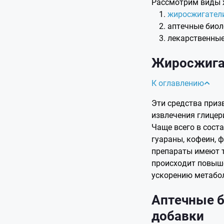
Рассмотрим виды 
жиросжигатели
аптечные биол
лекарственные
Жиросжигат
К оглавлению
Эти средства приз
извлечения глицер
Чаще всего в сост
гуараны, кофеин, 
препараты имеют 
происходит повыше
ускорению метабо
Аптечные б
добавки