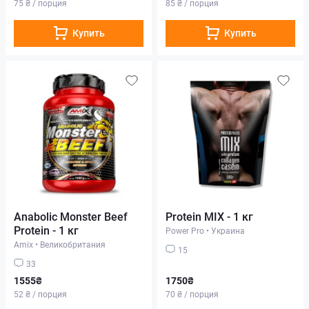
75 ₴ / порция
85 ₴ / порция
Купить
Купить
Anabolic Monster Beef
Protein MIX - 1 кг
Protein - 1 кг
Power Pro
•
Украина
Amix
•
Великобритания
15
33
1555₴
1750₴
52 ₴ / порция
70 ₴ / порция