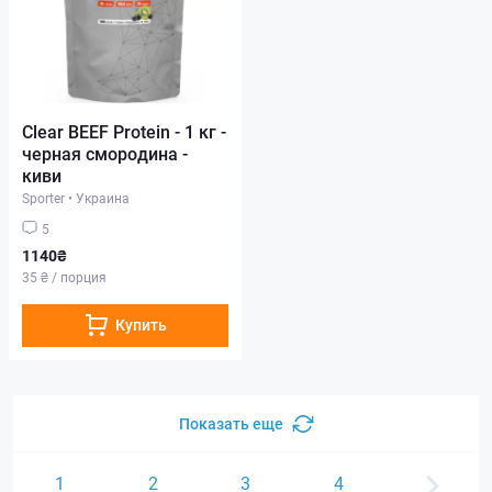
Clear BEEF Protein - 1 кг -
черная смородина -
киви
Sporter
•
Украина
5
1140₴
35 ₴ / порция
Купить
Показать еще
1
2
3
4