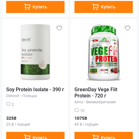
Купить
Купить
Soy Protein Isolate - 390 г
GreenDay Vege Fiit
Protein - 720 г
Ostrovit
•
Польша
Amix
•
Великобритания
2
10
325₴
1075₴
25 ₴ / порция
45 ₴ / порция
Купить
Купить