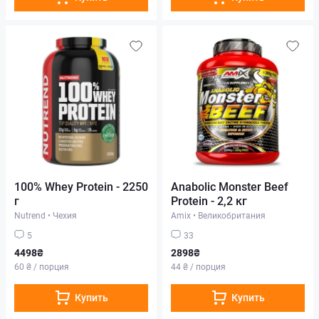
100% Whey Protein - 2250
Anabolic Monster Beef
г
Protein - 2,2 кг
Nutrend
•
Чехия
Amix
•
Великобритания
5
33
4498₴
2898₴
60 ₴ / порция
44 ₴ / порция
Купить
Купить