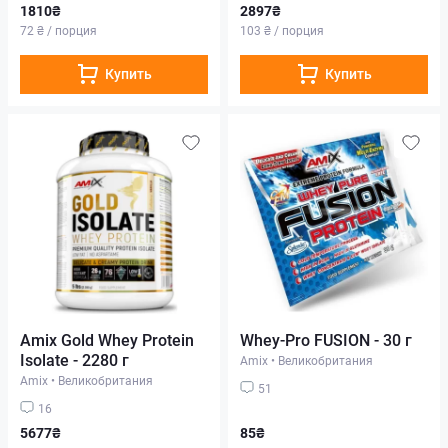
1810₴
2897₴
72 ₴ / порция
103 ₴ / порция
Купить
Купить
Amix Gold Whey Protein
Whey-Pro FUSION - 30 г
Isolate - 2280 г
Amix
•
Великобритания
Amix
•
Великобритания
51
16
5677₴
85₴