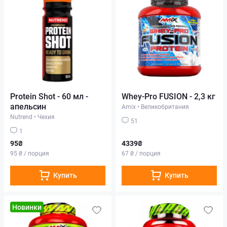
Protein Shot - 60 мл -
Whey-Pro FUSION - 2,3 кг
апельсин
Amix
•
Великобритания
Nutrend
•
Чехия
51
1
95₴
4339₴
95 ₴ / порция
67 ₴ / порция
Купить
Купить
Новинки