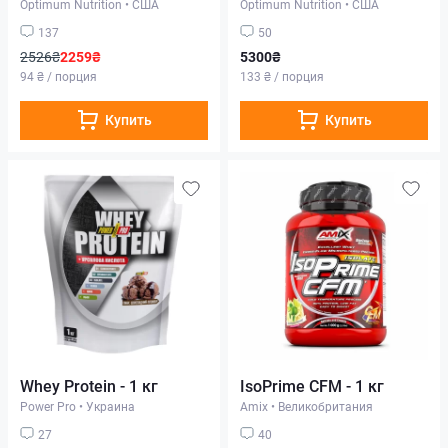
Optimum Nutrition
•
США
Optimum Nutrition
•
США
137
50
2526₴
2259₴
5300₴
94 ₴ / порция
133 ₴ / порция
Купить
Купить
Whey Protein - 1 кг
IsoPrime CFM - 1 кг
Power Pro
•
Украина
Amix
•
Великобритания
27
40