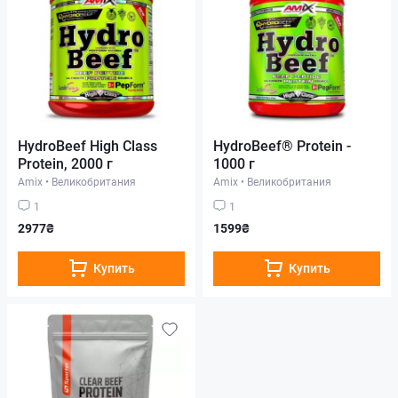
HydroBeef High Class
HydroBeef® Protein -
Protein, 2000 г
1000 г
Amix
•
Великобритания
Amix
•
Великобритания
1
1
2977₴
1599₴
Купить
Купить