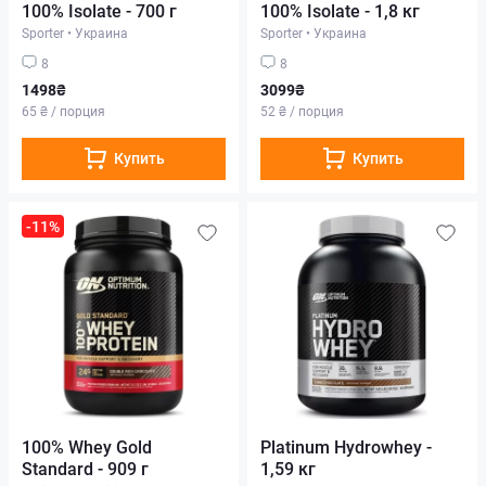
100% Isolate - 700 г
100% Isolate - 1,8 кг
Sporter
•
Украина
Sporter
•
Украина
8
8
1498₴
3099₴
65 ₴ / порция
52 ₴ / порция
Купить
Купить
-11%
100% Whey Gold
Platinum Hydrowhey -
Standard - 909 г
1,59 кг