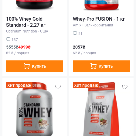
100% Whey Gold
Whey-Pro FUSION - 1 кг
Standard - 2,27 кг
Amix
•
Великобритания
Optimum Nutrition
•
США
51
137
5555₴
4999₴
2057₴
82 ₴ / порция
62 ₴ / порция
Купить
Купить
Хит продаж
Хит продаж