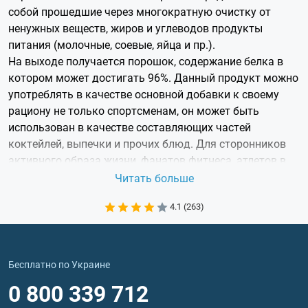
собой прошедшие через многократную очистку от
ненужных веществ, жиров и углеводов продукты
питания (молочные, соевые, яйца и пр.).
На выходе получается порошок, содержание белка в
котором может достигать 96%. Данный продукт можно
употреблять в качестве основной добавки к своему
рациону не только спортсменам, он может быть
использован в качестве составляющих частей
коктейлей, выпечки и прочих блюд. Для сторонников
активного образа жизни, фанатов фитнеса, атлетов в
любом виде спорта протеин является важнейшим
Читать больше
продуктом, помогающим сохранять и наращивать
4.1 (263)
мышечную массу и иметь красивое и подтянутое тело.
Если вы хотите купить протеин в Харькове необходимо
определить с надежным поставщиком, репутация
которого достаточно известна, а качество продукции
Бесплатно по Украине
не вызывает сомнений.Интернет магазин Белок уже
0 800 339 712
много лет является партнером многих известных