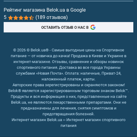
характеризуется огромными энергетическими
Витамины и минералы
Рейтинг магазина Belok.ua в Google
затратами, быстрым обменом белка в мышцах. При
5
(189 отзывов)
Рыбий жир, жирные кислоты
этом на место разрушенных при нагрузках белков
постоянно должны поступать новые,которые в
ОСТАВИТЬ ОТЗЫВ О НАС В
достаточном количестве способна предоставить такая
добавка к рациону,как протеин в Харькове от магазина
Белок.
© 2026 © Belok.ua® - Самые выгодные цены на Спортивное
питание — от новичка до качка! Продажа в Киеве и Украине в
Вашему вниманию специалистами магазина будут
интернет-магазине. Отзывы, сравнение и обзоры новинок
предложены и другие виды белка, в том числе и
спортивного питания. Доставка во все города Украины
сывороточный протеин, необходимый для снабжения
службами «Новая Почта». Оплата: наличные, Приват-24,
организма основными аминокислотами:изолейцином,
наложенный платеж, карты.
Авторские права зерегистрированы и охраняются законом!
валином и лейцином. Эти компоненты способствуют
Belok® является зарегистрированным торговым знаком Belok™.
быстрому восстановлению мышечных тканей и их
Продукты и вся информация о них, представленные на сайте
росту после интенсивных тренировок и предельных
Belok.ua, не являются лекарственными препаратами. Они не
предназначены для лечения, снятия симптомов и
нагрузок. Приобрести сывороточный протеин, отзывы
предотвращения болезней.
спортсменов о котором только положительны, и
Интернет магазин Belok.ua
››
Интернет магазин спортивного
который изготавливается на основе сыворотки
питания
молока, вы всегда можете на сайте магазина Белок.