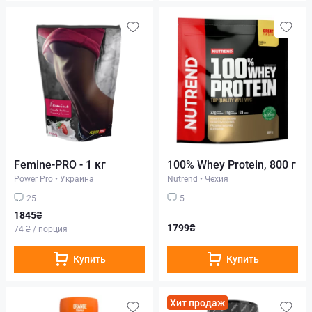
Femine-PRO - 1 кг
100% Whey Protein, 800 г
Power Pro
•
Украина
Nutrend
•
Чехия
25
5
1845₴
1799₴
74 ₴ / порция
Купить
Купить
Хит продаж