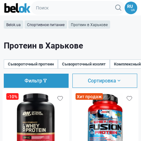
RU
UA
Belok.ua
Спортивное питание
Протеин в Харькове
Протеин в Харькове
Сывороточный протеин
Сывороточный изолят
Комплексный
Фильтр
Сортировка
-10%
Хит продаж