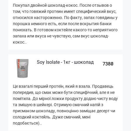
Покупал двойной шоколад-кокос. После отзывов о
том, что говяжий протеин имеет специфический вкус,
относился настороженно. По факту, запах говядины у
порошка немного есть, если после вскрытия банки
понюхать. В готовом коктейле какого-то неприятного
запаха или вкуса не чувствую, сам вкус шоколад-
кокос..
Soy Isolate - 1кг - шоколад
738₴
Це взагалі перший протеїн, який я взала. Продавець
попередив, що смак може бути специфічний, але я не
помітила. До мірної ложки продукту додаю чисту воду
та змішую в шейкері. Отримую смачний напій з
присмаком шоколаду, повноцінно заміщає десерт чи
солодкий коктейль. Дуже смачний, мені
подобається)..