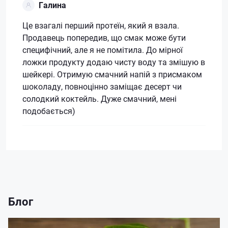
Галина
Це взагалі перший протеїн, який я взала.
Продавець попередив, що смак може бути
специфічний, але я не помітила. До мірної
ложки продукту додаю чисту воду та змішую в
шейкері. Отримую смачний напій з присмаком
шоколаду, повноцінно заміщає десерт чи
солодкий коктейль. Дуже смачний, мені
подобається)
Блог