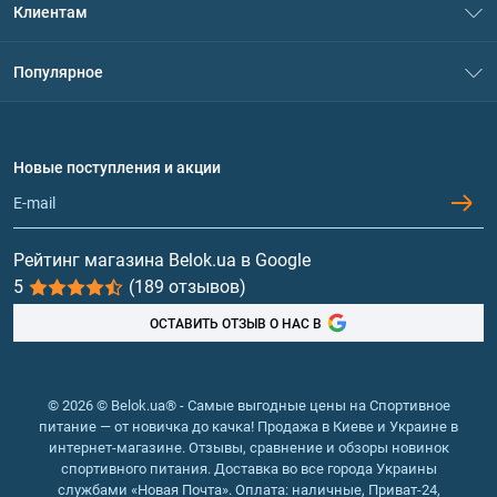
Клиентам
Контакты
Система скидок
Популярное
Политика конфиденциальности
Доставка и оплата
Аминокислоты
Договор присоединения
Вопросы и ответы
Протеин
Новые поступления и акции
Обмен и возврат
Контакты и адреса магазинов
Гейнеры
Витамины и минералы
Рейтинг магазина Belok.ua в Google
5
(189 отзывов)
Рыбий жир, жирные кислоты
ОСТАВИТЬ ОТЗЫВ О НАС В
© 2026 © Belok.ua® - Самые выгодные цены на Спортивное
питание — от новичка до качка! Продажа в Киеве и Украине в
интернет-магазине. Отзывы, сравнение и обзоры новинок
спортивного питания. Доставка во все города Украины
службами «Новая Почта». Оплата: наличные, Приват-24,