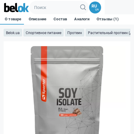
RU
UA
О товаре
Описание
Состав
Аналоги
Отзывы (1)
Belok.ua
Спортивное питание
Протеин
Растительный протеин (дл