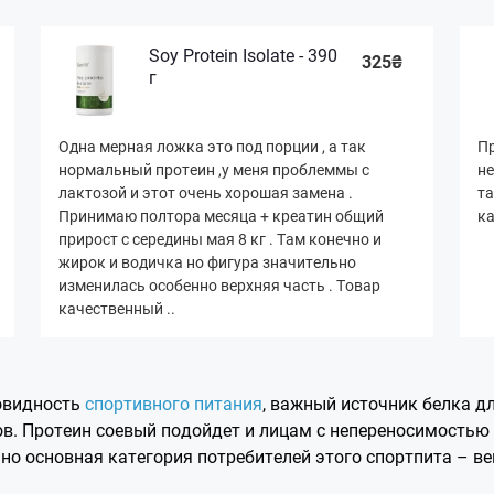
Soy Protein Isolate - 390
325₴
г
Одна мерная ложка это под порции , а так
Пр
нормальный протеин ,у меня проблеммы с
не
лактозой и этот очень хорошая замена .
та
Принимаю полтора месяца + креатин общий
ка
прирост с середины мая 8 кг . Там конечно и
жирок и водичка но фигура значительно
изменилась особенно верхняя часть . Товар
качественный ..
овидность
спортивного питания
, важный источник белка дл
в. Протеин соевый подойдет и лицам с непереносимостью
но основная категория потребителей этого спортпита – ве