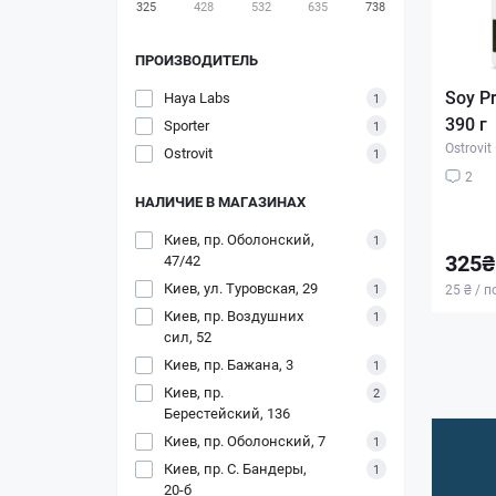
325
428
532
635
738
ПРОИЗВОДИТЕЛЬ
Soy Pr
Haya Labs
1
390 г
Sporter
1
Ostrovit
Ostrovit
1
2
НАЛИЧИЕ В МАГАЗИНАХ
Киев, пр. Оболонский,
1
325₴
47/42
Киев, ул. Туровская, 29
1
25 ₴ / 
Киев, пр. Воздушних
1
сил, 52
Киев, пр. Бажана, 3
1
Киев, пр.
2
Берестейский, 136
Киев, пр. Оболонский, 7
1
Киев, пр. С. Бандеры,
1
20-б