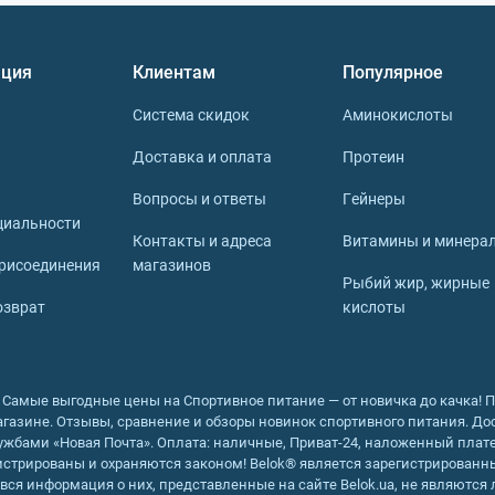
ина, мощного жиросжигателя, который ускоряет метаболи
ция
Клиентам
Популярное
ротеина
Система скидок
Аминокислоты
го протеина вред перевешивает пользу. В частности, это св
Доставка и оплата
Протеин
биторы протеазы). Это вещества, которые ухудшают перев
ртивного питания, в состав которого входит соевый проте
Вопросы и ответы
Гейнеры
уется, антитутриенты полностью удаляются или их актив
циальности
Контакты и адреса
Витамины и минера
еден для мужчин, поскольку в результате его употреблени
рисоединения
магазинов
 Это связано с высоким содержанием в сое фитогормонов,
Рыбий жир, жирные
ожны тестостерону, который важен для наращивания мышц
озврат
кислоты
ание, хорошо очищенный изолят не снижает уровень тестос
а не лишены оснований, только если речь идет о продуктах
 низкую биологическую ценность и неполный аминокислотн
 - Самые выгодные цены на Спортивное питание — от новичка до качка! 
отеины, которые используются в спортивном питании. Но 
газине. Отзывы, сравнение и обзоры новинок спортивного питания. Дос
поримый плюс соевого протеина – доступная стоимость. 
жбами «Новая Почта». Оплата: наличные, Приват-24, наложенный плате
й аминокислотный состав, дополнительно принимать ВСАА,
истрированы и охраняются законом! Belok® является зарегистрирован
 вся информация о них, представленные на сайте Belok.ua, не являютс