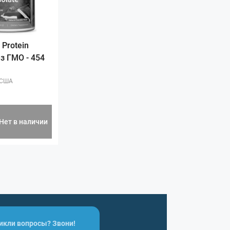
 Protein
ез ГМО - 454
США
Нет в наличии
икли вопросы? Звони!