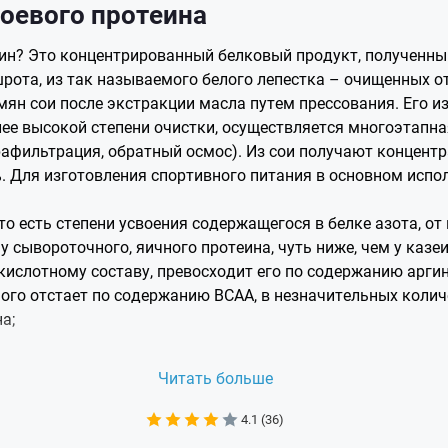
оевого протеина
еин? Это концентрированный белковый продукт, полученны
шрота, из так называемого белого лепестка – очищенных о
мян сои после экстракции масла путем прессования. Его и
лее высокой степени очистки, осуществляется многоэтапн
афильтрация, обратный осмос). Из сои получают концентра
%. Для изготовления спортивного питания в основном испол
то есть степени усвоения содержащегося в белке азота, от
 у сывороточного, яичного протеина, чуть ниже, чем у казеи
кислотному составу, превосходит его по содержанию аргин
ного отстает по содержанию ВСАА, в незначительных колич
а;
Читать больше
и, защищает мышцы от разрушения под действием гормон
4.1 (36)