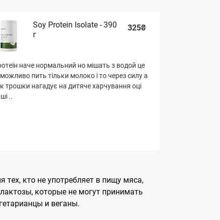
Soy Protein Isolate - 390
325₴
г
отеїн наче нормальний но мішать з водой це
можливо пить тільки молоко і то через силу а
к трошки нагадує на дитяче харчування оці
ші ..
я тех, кто не употребляет в пищу мяса,
 лактозы, которые не могут принимать
гетарианцы и веганы.