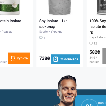
otein Isolate -
Soy Isolate - 1кг -
100% Soy
шоколад
Isolate б
•
Польша
Sporter
•
Украина
гр
Haya Labs
•
1
12
582₴
738₴
34 ₴ /
Купить
Самовывоз
порция
порция
Возн