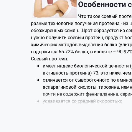
Особенности с
Что такое соевый прот
разные технологии получения протеина - из 
обезжиренных семян. Шрот образуется из се
нужно получить соевый протеин, продукт бо
химических методов выделения белка (ультр
содержится 65-72% белка, в изоляте – 90-92
Соевый протеин:
имеет индекс биологической ценности (
активность протеина) 73, это ниже, чем
отличается от сывороточного по амино
аспарагиновой кислоты, тирозина, нем
почти не содержит фенилаланина, серин
усваивается со средней скоростью;
содержит минимум жиров;
обладает антиоксидантными свойствам
после нагрузки;
снижает уровень холестерина;