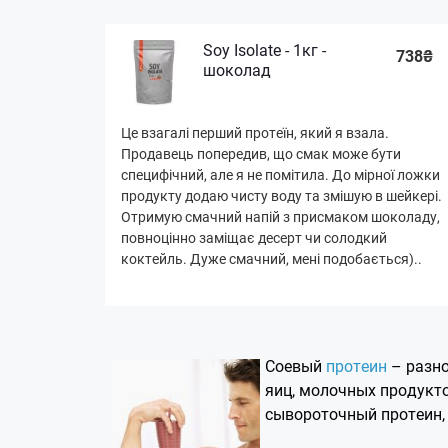
Soy Isolate - 1кг -
738₴
шоколад
Це взагалі перший протеїн, який я взала.
Продавець попередив, що смак може бути
специфічний, але я не помітила. До мірної ложки
продукту додаю чисту воду та змішую в шейкері.
Отримую смачний напій з присмаком шоколаду,
повноцінно заміщає десерт чи солодкий
коктейль. Дуже смачний, мені подобається)..
Соевый
протеин
– разн
яиц, молочных продукто
сывороточный протеин, 