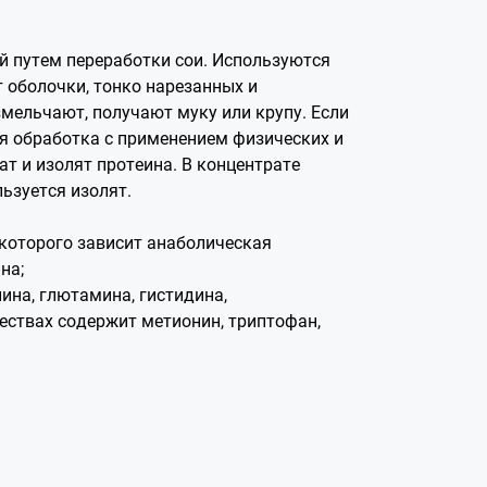
й путем переработки сои. Используются
т оболочки, тонко нарезанных и
змельчают, получают муку или крупу. Если
ая обработка с применением физических и
т и изолят протеина. В концентрате
ьзуется изолят.
 которого зависит анаболическая
на;
ина, глютамина, гистидина,
ествах содержит метионин, триптофан,
а стресса, который вырабатывается