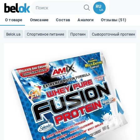
RU
UA
О товаре
Описание
Состав
Аналоги
Отзывы (51)
Belok.ua
Спортивное питание
Протеин
Сывороточный протеин