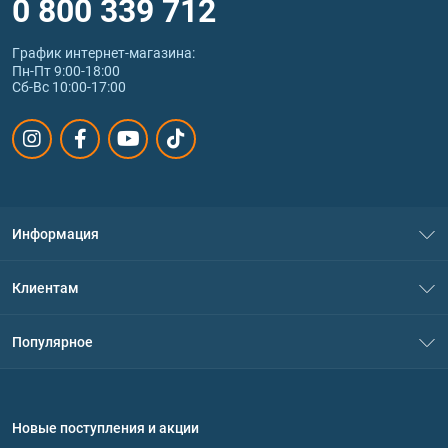
0 800 339 712
График интернет‑магазина:
Пн-Пт 9:00-18:00
Сб-Вс 10:00-17:00
Информация
О нас
Клиентам
Контакты
Система скидок
Популярное
Политика конфиденциальности
Доставка и оплата
Аминокислоты
Договор присоединения
Вопросы и ответы
Протеин
Новые поступления и акции
Обмен и возврат
Контакты и адреса магазинов