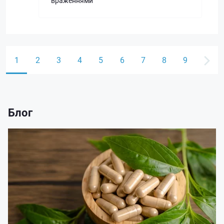
враженнями
1
2
3
4
5
6
7
8
9
Блог