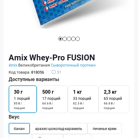
Amix Whey-Pro FUSION
Amix
Великобритания
Сывороточный протеин
Код товара:
818056
51
Доступные варианты
30 г
500 г
1 кг
2,3 кг
1 порций
17 порций
33 порций
65 порций
85 ₴ /
64.6 ₴ /
62.3 ₴ /
66.8 ₴ /
порция
порция
порция
порция
Вкус
банан
арахис-шоколад-карамель
печенье крем