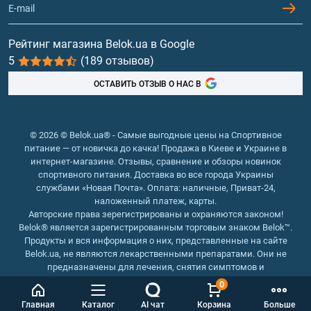
Гейнеры
Витамины и минералы
Рейтинг магазина Belok.ua в Google
5
(189 отзывов)
Рыбий жир, жирные кислоты
ОСТАВИТЬ ОТЗЫВ О НАС В
© 2026 © Belok.ua® - Самые выгодные цены на Спортивное
питание — от новичка до качка! Продажа в Киеве и Украине в
интернет-магазине. Отзывы, сравнение и обзоры новинок
спортивного питания. Доставка во все города Украины
службами «Новая Почта». Оплата: наличные, Приват-24,
наложенный платеж, карты.
Авторские права зерегистрированы и охраняются законом!
Belok® является зарегистрированным торговым знаком Belok™.
Продукты и вся информация о них, представленные на сайте
Belok.ua, не являются лекарственными препаратами. Они не
предназначены для лечения, снятия симптомов и
предотвращения болезней.
0
Интернет магазин Belok.ua
››
Интернет магазин спортивного
Главная
Каталог
AI чат
Корзина
Больше
питания