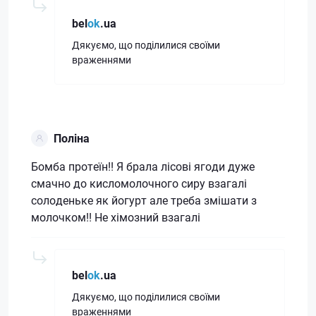
bel
ok
.ua
Дякуємо, що поділилися своїми
враженнями
Поліна
Бомба протеїн!! Я брала лісові ягоди дуже
смачно до кисломолочного сиру взагалі
солоденьке як йогурт але треба змішати з
молочком!! Не хімозний взагалі
bel
ok
.ua
Дякуємо, що поділилися своїми
враженнями