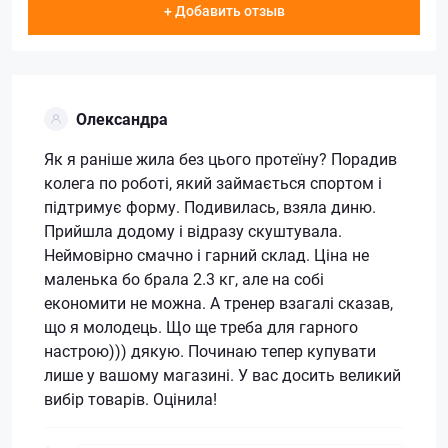
+ Добавить отзыв
Олександра
Як я раніше жила без цього протеїну? Порадив
колега по роботі, який займається спортом і
підтримує форму. Подивилась, взяла диню.
Прийшла додому і відразу скуштувала.
Неймовірно смачно і гарний склад. Ціна не
маленька бо брала 2.3 кг, але на собі
економити не можна. А тренер взагалі сказав,
що я молодець. Що ще треба для гарного
настрою))) дякую. Починаю тепер купувати
лише у вашому магазині. У вас досить великий
вибір товарів. Оцінила!