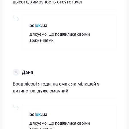
высоте, химозность отсутствует
bel
ok
.ua
Дякуємо, що поділилися своїми
враженнями
Даня
Брав лісові ягоди, на смак як мілкшей з
дитинства, дуже смачний
bel
ok
.ua
Дякуємо, що поділилися своїми